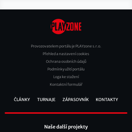
Provozovatelem portálu je PLAYzone s.r.o.
Přehled a nastavení cookies
Footer
Ochrana osobních údajů
2
Podmínky užití portálu
Loga ke stažení
Kontaktní formulář
ČLÁNKY
TURNAJE
ZÁPASOVNÍK
KONTAKTY
Footer
Naše další projekty