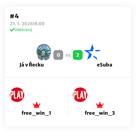
Detail turnaje
#4
Obecná pravidla Counter-Strike
25. 5. 2026
18:00
Odehraný
Tipsport MČR CS & Vodafone Talent
League pravidla
0
vs
2
Účastníci
Já v Řecku
eSuba
Skupinová fáze
Playoff
Všechny zápasy
free_win_1
free_win_3
MOJE REGISTRACE:
NEVYTVOŘENÁ