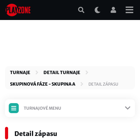
Přejít
k
hlavnímu
obsahu
TURNAJE
DETAIL TURNAJE
SKUPINOVÁ FÁZE - SKUPINA A
DETAIL ZÁPASU
TURNAJOVÉ MENU
TURNAJ JE ODEHRANÝ
Detail zápasu