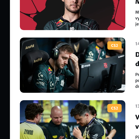
M
M
vy
je
t
1
CS2
D
d
P
p
d
1
CS2
V
v
P