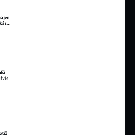
má jen
ká s
a
lší
závěr
otiž