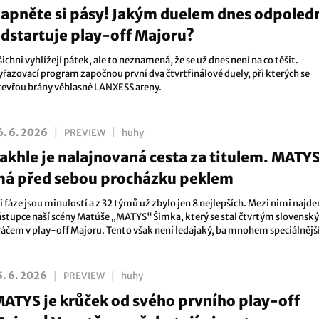
apněte si pásy! Jakým duelem dnes odpoled
dstartuje play-off Majoru?
ichni vyhlížejí pátek, ale to neznamená, že se už dnes není na co těšit.
yřazovací program započnou první dva čtvrtfinálové duely, při kterých se
tevřou brány věhlasné LANXESS areny.
|
|
6. 6. 2026
PREVIEW
huhy
akhle je nalajnovaná cesta za titulem. MATY
á před sebou procházku peklem
i fáze jsou minulostí a z 32 týmů už zbylo jen 8 nejlepších. Mezi nimi najde
ástupce naší scény Matúše „MATYS“ Šimka, který se stal čtvrtým slovens
ráčem v play-off Majoru. Tento však není ledajaký, ba mnohem speciálnější
ozbouří se totiž katedrála Counter-Striku!
|
|
5. 6. 2026
PREVIEW
huhy
ATYS je krůček od svého prvního play-off