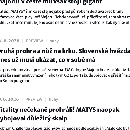
ajoru! V cestě mu však stojí gigant
atúš „MATYS“ Šimko se stejně jako před půl rokem dostává před brány
řazovací části play-off Majoru. Tehdy nevyužil tři příležitosti, tentokrát 
dnu. Zatímco minule jeho osud definitivně zpečetili Falcons, tak nyní se ut
ýmem, který právě na Sokoly včera nestačil.
|
|
4. 6. 2026
PREVIEW
huhy
ruhá prohra a nůž na krku. Slovenská hvězd
nes už musí ukázat, co v sobě má
ro posledního zástupce naší scény na IEM Cologne Majoru bude jakákoliv da
orážka znamenat vyřazení. Jeho tým G2 Esports bude bojovat o přežití na 
nešního programu.
|
|
3. 6. 2026
PREVIEW
huhy
itality nečekaně prohráli! MATYS naopak
ybojoval důležitý skalp
ick'Em Challenge pláčou, žádný swiss nejde podle očekávání. Málokdo by t