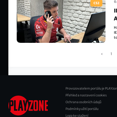
6
CS2
I
A
H
IE
t
v
Pagination
‹
Předcho
1
stránka
Provozovatelem portálu je PLAYzon
Přehled a nastavení cookies
Footer
Ochrana osobních údajů
2
Podmínky užití portálu
Loga ke stažení