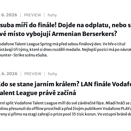
okázal probojovat Matúš „MATYS“ Šimko.
|
|
. 6. 2026
PREVIEW
huhy
suba míří do finále! Dojde na odplatu, nebo s
vé místo vybojují Armenian Berserkers?
odafone Talent League Spring má před sebou finálový den. Ve hře o titul
stávají tři týmy, které si dnes rozdělí medaile. Nejlepší pozici má po návra
ounter-Strike scénu eSuba.
|
|
. 6. 2026
PREVIEW
huhy
do se stane jarním králem? LAN finále Voda
alent League právě začíná
rní split Vodafone Talent League míří do své závěrečné fáze. Mladí hráči se 
nlinu přesunuli do offline prostředí a před živým publikem Vodafone PLA
eny si přímo na stagi zahrají o prize pool 35 tisíc korun. Ve vstupní bráně d
ompetitivního světa jde ale o mnohem víc!