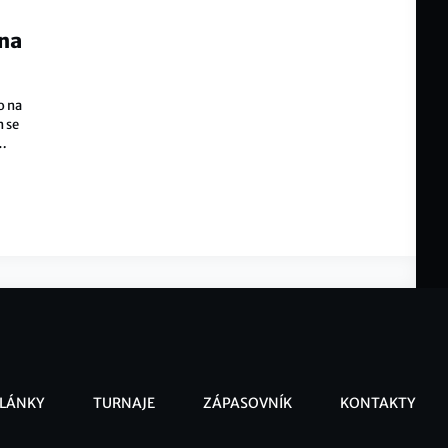
 na
o na
n se
LÁNKY
TURNAJE
ZÁPASOVNÍK
KONTAKTY
ooter