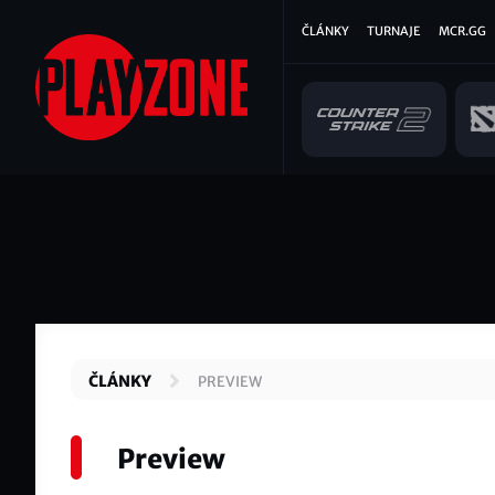
Přejít
Hlavní
ČLÁNKY
TURNAJE
MCR.GG
k
hlavnímu
navigace
obsahu
ČLÁNKY
PREVIEW
Preview