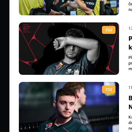
č
n
Š
1
CS2
P
k
P
p
m
n
1
CS2
B
N
K
d
n