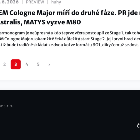
|
|
. 6. 2026
PREVIEW
huhy
EM Cologne Major míří do druhé fáze. PR jde
stralis, MATYS vyzve M80
armonogram je neúprosný a kdo teprve včera postoupil ze Stage 1, tak toh
M Cologne Majoru okamžitě čeká důležitý start Stage 2. Její první hrací de
otiž bude tradičně skládat ze dvou kol ve formátu BO1, díky čemuž se dost
ýrazně rozdají karty do dalšího průběhu.
zí
2
3
4
5
›
Následující
stránka
e s.r.o.
Č
F