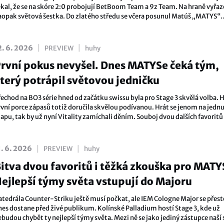
ekal, že se na skóre 2:0 probojují BetBoom Team a 9z Team. Na hraně vyřaze
aopak světová šestka. Do zlatého středu se včera posunul Matúš „MATYS“
imko, jehož G2 Esports zvládli důležitý duel.
|
|
2. 6. 2026
PREVIEW
huhy
rvní pokus nevyšel. Dnes MATYSe čeká tým,
terý potrápil světovou jedničku
řechod na BO3 série hned od začátku swissu byla pro Stage 3 skvělá volba. 
rvní porce zápasů totiž doručila skvělou podívanou. Hrát se jenom na jedn
apu, tak by už nyní Vitality zamíchali děním. Souboj dvou dalších favoritů
aopak jednostrannou záležitostí.
|
|
1. 6. 2026
PREVIEW
huhy
itva dvou favoritů i těžká zkouška pro MATY
ejlepší týmy světa vstupují do Majoru
atedrála Counter-Striku ještě musí počkat, ale IEM Cologne Major se přest
nes dostane před živé publikum. Kolínské Palladium hostí Stage 3, kde už
ebudou chybět ty nejlepší týmy světa. Mezi ně se jako jediný zástupce naší