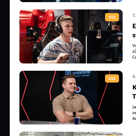
d
7
CS2
E
s
V
zů
C
6
CS2
K
T
Ja
o
Ar
k