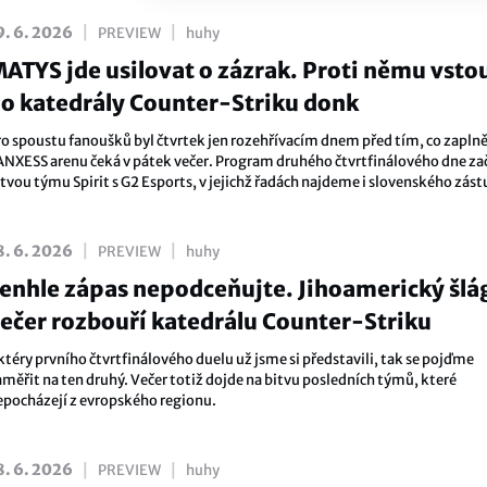
|
|
9. 6. 2026
PREVIEW
huhy
ATYS jde usilovat o zázrak. Proti němu vsto
o katedrály Counter-Striku donk
ro spoustu fanoušků byl čtvrtek jen rozehřívacím dnem před tím, co zapln
ANXESS arenu čeká v pátek večer. Program druhého čtvrtfinálového dne za
itvou týmu Spirit s G2 Esports, v jejichž řadách najdeme i slovenského zás
aší scény Matúše „MATYS“ Šimka.
|
|
8. 6. 2026
PREVIEW
huhy
enhle zápas nepodceňujte. Jihoamerický šlá
ečer rozbouří katedrálu Counter-Striku
ktéry prvního čtvrtfinálového duelu už jsme si představili, tak se pojďme
aměřit na ten druhý. Večer totiž dojde na bitvu posledních týmů, které
epocházejí z evropského regionu.
|
|
8. 6. 2026
PREVIEW
huhy