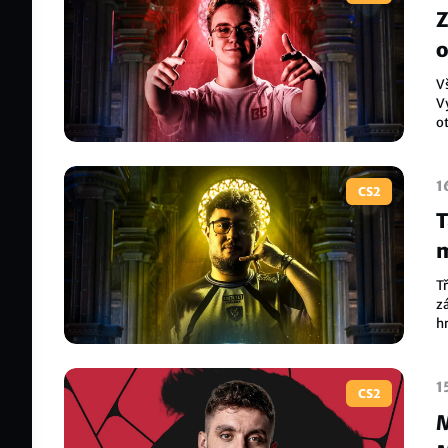
Z
o
Vš
V
o
1
CS2
T
m
Tř
z
h
R
1
CS2
M