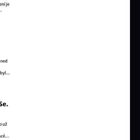
ní je
Hned
u
 byl
Se.
o už
 scény