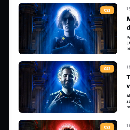
1
CS2
M
d
P
L
b
n
1
CS2
T
v
A
z
n
1
CS2