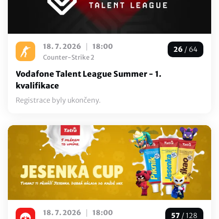
|
18. 7. 2026
18:00
26
/ 64
Counter-Strike 2
Vodafone Talent League Summer - 1.
kvalifikace
Registrace byly ukončeny.
Obrázek
|
18. 7. 2026
18:00
57
/ 128