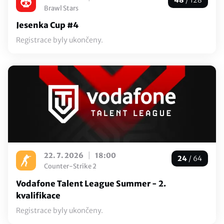
48
/ 128
Brawl Stars
Jesenka Cup #4
Registrace byly ukončeny.
Obrázek
|
22. 7. 2026
18:00
24
/ 64
Counter-Strike 2
Vodafone Talent League Summer - 2.
kvalifikace
Registrace byly ukončeny.