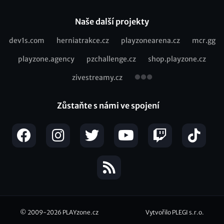
Naše další projekty
dev1s.com
herniatrakce.cz
playzonearena.cz
mcr.gg
Recommended
playzone.agency
pzchallenge.cz
shop.playzone.cz
links
zivestreamy.cz
Zůstaňte s námi ve spojení
© 2009-2026
PLAYzone.cz
Vytvořilo PLEGI s.r.o.