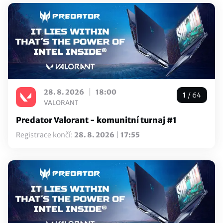
Obrázek
|
28. 8. 2026
18:00
1
/ 64
VALORANT
Predator Valorant - komunitní turnaj #1
Registrace končí:
28. 8. 2026
|
17:55
Obrázek