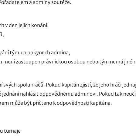
Pořadatelem a adminy soutěže.
v den jejich konání,
ů,
ání týmu o pokynech admina,
m není zastoupen právnickou osobou nebo tým nemá jinéh
svých spoluhráčů. Pokud kapitán zjistí, že jeho hráči jednaj
ové jednání nahlásit odpovědnému adminovi. Pokud tak neuči
týmem může být přičteno k odpovědnosti kapitána.
su turnaje