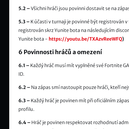
5.2 –
Všichni hráči jsou povinni dostavit se na záp
5.3 –
K účasti v turnaji je povinné být registrován 
registrován skrz Yunite bota na následujícím disco
Yunite bota -
https://youtu.be/TXAzvReeWFQ
)
6 Povinnosti hráčů a omezení
6.1 –
Každý hráč musí mít vyplněné své Fortnite GA
ID.
6.2 –
Na zápas smí nastoupit pouze hráči, kteří ne
6.3 –
Každý hráč je povinen mít při oficiálním zá
profilu.
6.4 –
Hráč je povinen respektovat rozhodnutí admi