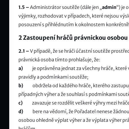
1.5 –
Administrátor soutěže (dále jen „
admin
“) je
výjimky, rozhodovat v případech, které nejsou výsl
posouzení s přihlédnutím k okolnostem konkrétní
2 Zastoupení hráčů právnickou osobou
2.1 –
V případě, že se hráči účastní soutěže prostř
právnická osoba tímto prohlašuje, že:
a)
je oprávněna jednat za všechny hráče, které v s
pravidly a podmínkami soutěže;
b)
obdržela od každého hráče, kterého zastupuje,
případných výher a že souhlasí s podmínkami sout
c)
zavazuje se rozdělit veškeré výhry mezi hráče s
d)
bere na vědomí, že Pořadatel nenese žádnou o
osobou ohledně výplat výher a že výplata výher p
hráčům.