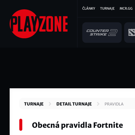
Přejít
Hlavní
ČLÁNKY
TURNAJE
MCR.GG
k
hlavnímu
navigace
obsahu
TURNAJE
DETAIL TURNAJE
PRAVIDLA
Obecná pravidla Fortnite