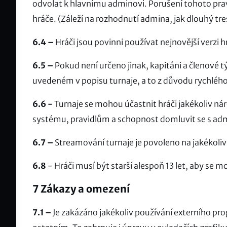
odvolat k hlavnímu adminovi. Porušení tohoto pra
hráče. (Záleží na rozhodnutí admina, jak dlouhý tres
6.4 –
Hráči jsou povinni používat nejnovější verzi 
6.5 –
Pokud není určeno jinak, kapitáni a členové 
uvedeném v popisu turnaje, a to z důvodu rychlého 
6.6 -
Turnaje se mohou účastnit hráči jakékoliv ná
systému, pravidlům a schopnost domluvit se s ad
6.7 –
Streamování turnaje je povoleno na jakékoliv
6.8
- Hráči musí být starší alespoň 13 let, aby se mo
7 Zákazy a omezení
7.1 –
Je zakázáno jakékoliv používání externího pr