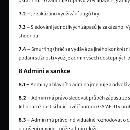
ostatním. To zahrnuje i úpravu v ovladačích grafiky
7.2 –
Je zakázáno využívání bugů hry.
7.3 –
Sledování jednotlivých zápasů je zakázáno. V
shodnou.
7.4 –
Smurfing (hráč se vydává za jiného konkrétní
podání stížnosti využije admin všech dostupných p
8 Admini a sankce
8.1 –
Adminy a hlavního admina jmenuje a odvoláv
8.2 –
Admin má právo sledovat průběh zápasu ze
Jeho totožnost si hráči ověří pomocí GAME ID v pro
8.3 –
Admin má právo individuálně rozhodovat o dr
porušení pravidel může admin uložit: