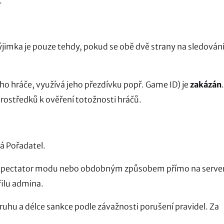
.
ýjimka je pouze tehdy, pokud se obě dvě strany na sledován
ho hráče, využívá jeho přezdívku popř. Game ID) je
zakázán
rostředků k ověření totožnosti hráčů.
á Pořadatel.
 spectator modu nebo obdobným způsobem přímo na serve
filu admina.
uhu a délce sankce podle závažnosti porušení pravidel. Za