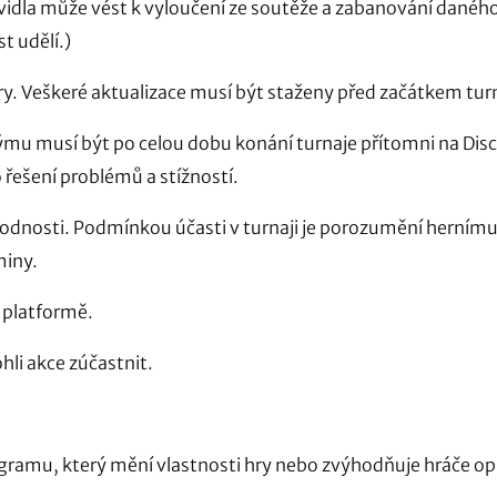
vidla může vést k vyloučení ze soutěže a zabanování danéh
t udělí.)
hry. Veškeré aktualizace musí být staženy před začátkem tur
týmu musí být po celou dobu konání turnaje přítomni na Dis
řešení problémů a stížností.
rodnosti. Podmínkou účasti v turnaji je porozumění herním
miny.
 platformě.
hli akce zúčastnit.
ogramu, který mění vlastnosti hry nebo zvýhodňuje hráče op