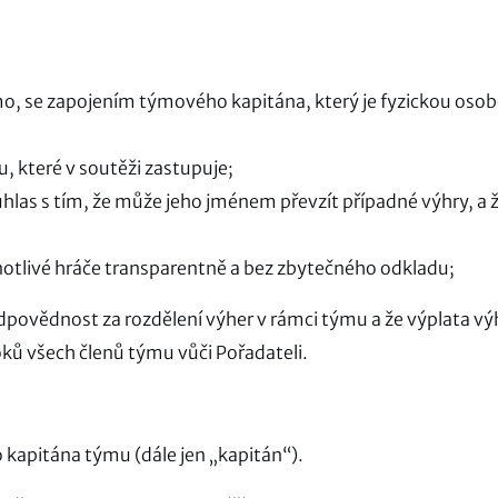
ímo, se zapojením týmového kapitána, který je fyzickou oso
které v soutěži zastupuje;
s s tím, že může jeho jménem převzít případné výhry, a 
tlivé hráče transparentně a bez zbytečného odkladu;
dpovědnost za rozdělení výher v rámci týmu a že výplata vý
ků všech členů týmu vůči Pořadateli.
 kapitána týmu (dále jen „kapitán“).