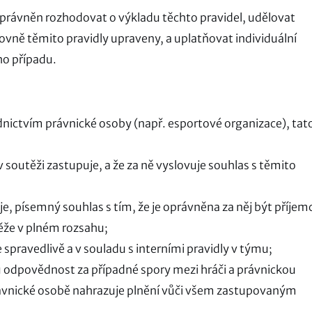
 oprávněn rozhodovat o výkladu těchto pravidel, udělovat
ovně těmito pravidly upraveny, a uplatňovat individuální
ho případu.
ednictvím právnické osoby (např. esportové organizace), tat
outěži zastupuje, a že za ně vyslovuje souhlas s těmito
 písemný souhlas s tím, že je oprávněna za něj být příje
ěže v plném rozsahu;
pravedlivě a v souladu s interními pravidly v týmu;
dpovědnost za případné spory mezi hráči a právnickou
rávnické osobě nahrazuje plnění vůči všem zastupovaným