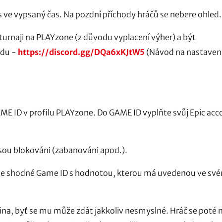
as ve vypsaný čas. Na pozdní příchody hráčů se nebere ohled.
v turnaji na PLAYzone (z důvodu vyplacení výher) a být
rdu -
https://discord.gg/DQa6xKJtW5
(Návod na nastaven
ME ID v profilu PLAYzone. Do GAME ID vyplňte svůj Epic acc
jsou blokováni (zabanováni apod.).
pase shodné Game ID s hodnotou, kterou má uvedenou ve sv
na, byť se mu může zdát jakkoliv nesmyslné. Hráč se poté