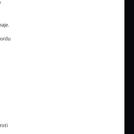
o
naje.
cordu
u
roti