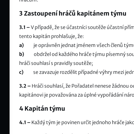
3 Zastoupení hráčů kapitánem týmu
3.1 –
V případě, že se účastníci soutěže účastní př
tento kapitán prohlašuje, že:
a)
je oprávněn jednat jménem všech členů týmu, 
b)
obdržel od každého hráče týmu písemný souhla
hráči souhlasí s pravidly soutěže;
c)
se zavazuje rozdělit případné výhry mezi jedno
3.2 –
Hráči souhlasí, že Pořadatel nenese žádnou o
kapitánovi je považována za úplné vypořádání náro
4 Kapitán týmu
4.1 –
Každý tým je povinen určit jednoho hráče jako