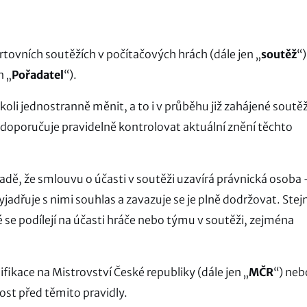
rtovních soutěžích v počítačových hrách (dále jen „
soutěž
“)
n „
Pořadatel
“).
koli jednostranně měnit, a to i v průběhu již zahájené soutě
 doporučuje pravidelně kontrolovat aktuální znění těchto
ípadě, že smlouvu o účasti v soutěži uzavírá právnická osoba 
yjadřuje s nimi souhlas a zavazuje se je plně dodržovat. Stej
ré se podílejí na účasti hráče nebo týmu v soutěži, zejména
ifikace na Mistrovství České republiky (dále jen „
MČR
“) neb
ost před těmito pravidly.