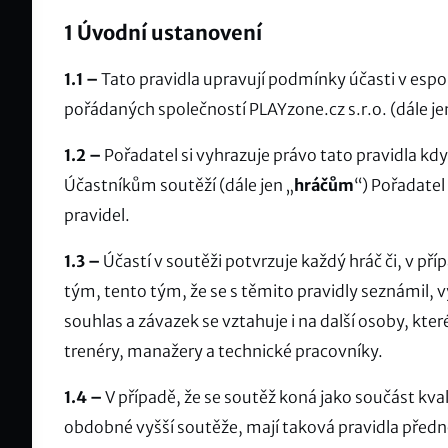
1
Úvodní ustanovení
1.1 –
Tato pravidla upravují podmínky účasti v espo
pořádaných společností PLAYzone.cz s.r.o. (dále je
1.2 –
Pořadatel si vyhrazuje právo tato pravidla kdy
Účastníkům soutěží (dále jen „
hráčům
“) Pořadatel
pravidel.
1.3 –
Účastí v soutěži potvrzuje každý hráč či, v př
tým, tento tým, že se s těmito pravidly seznámil, v
souhlas a závazek se vztahuje i na další osoby, kte
trenéry, manažery a technické pracovníky.
1.4 –
V případě, že se soutěž koná jako součást kval
obdobné vyšší soutěže, mají taková pravidla předn