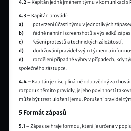
4.2 –
Kapitán jedná jménem týmu v komunikaci s 
4.3 –
Kapitán provádí:
a)
potvrzení účasti týmu v jednotlivých zápasech 
b)
řádné nahrání screenshotů a výsledků zápas
c)
řešení protestů a technických záležitostí,
d)
dodržování pravidel svým týmem a informov
e)
rozdělení případné výhry v případech, kdy tý
společného zástupce.
4.4 –
Kapitán je disciplinárně odpovědný za chování 
rozporu s těmito pravidly, je jeho povinností tak
může být trest uložen i jemu. Porušení pravidel 
5 Formát zápasů
5.1 –
Zápas se hraje formou, která je určena v popi