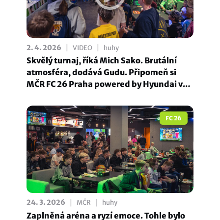
|
|
2. 4. 2026
VIDEO
huhy
Skvělý turnaj, říká Mich Sako. Brutální
atmosféra, dodává Gudu. Připomeň si
MČR FC 26 Praha powered by Hyundai v
aftermovie!
FC 26
|
|
24. 3. 2026
MČR
huhy
Zaplněná aréna a ryzí emoce. Tohle bylo