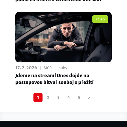
FC 26
|
|
17. 2. 2026
MČR
huhy
Jdeme na stream! Dnes dojde na
postupovou bitvu i souboj o přežití
Pagination
1
2
3
4
5
›
Následující
stránka