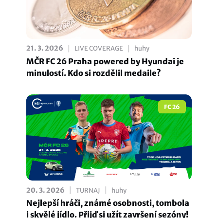
|
|
21. 3. 2026
LIVE COVERAGE
huhy
MČR FC 26 Praha powered by Hyundai je
minulostí. Kdo si rozdělil medaile?
FC 26
|
|
20. 3. 2026
TURNAJ
huhy
Nejlepší hráči, známé osobnosti, tombola
i skvělé jídlo. Přijď si užít završení sezóny!