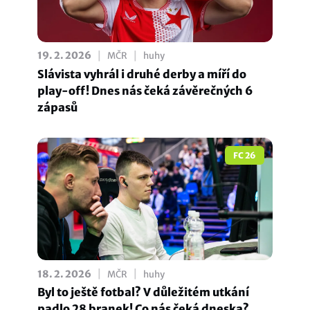
|
|
19. 2. 2026
MČR
huhy
Slávista vyhrál i druhé derby a míří do
play-off! Dnes nás čeká závěrečných 6
zápasů
FC 26
|
|
18. 2. 2026
MČR
huhy
Byl to ještě fotbal? V důležitém utkání
padlo 28 branek! Co nás čeká dneska?