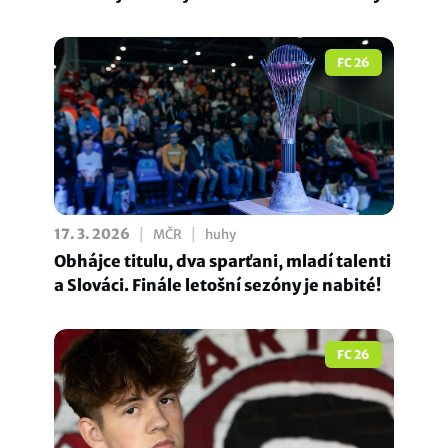
FC 26
|
|
17. 3. 2026
MČR
huhy
Obhájce titulu, dva sparťani, mladí talenti
a Slováci. Finále letošní sezóny je nabité!
FC 26