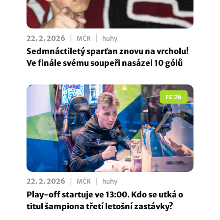
|
|
22. 2. 2026
MČR
huhy
Sedmnáctiletý sparťan znovu na vrcholu!
Ve finále svému soupeři nasázel 10 gólů
FC 26
|
|
22. 2. 2026
MČR
huhy
Play-off startuje ve 13:00. Kdo se utká o
titul šampiona třetí letošní zastávky?