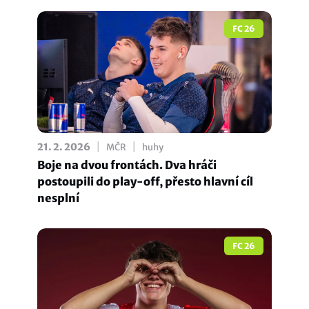
FC 26
|
|
21. 2. 2026
MČR
huhy
Boje na dvou frontách. Dva hráči
postoupili do play-off, přesto hlavní cíl
nesplní
FC 26