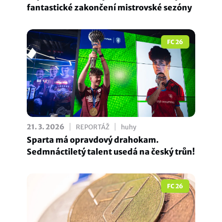
fantastické zakončení mistrovské sezóny
FC 26
|
|
21. 3. 2026
REPORTÁŽ
huhy
Sparta má opravdový drahokam.
Sedmnáctiletý talent usedá na český trůn!
FC 26