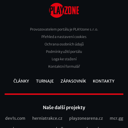
Provozovatelem portálu je PLAYzone s.r.o.
Přehled a nastavení cookies
Footer
Ochrana osobních údajů
2
Podmínky užití portálu
Loga ke stažení
Kontaktní formulář
ČLÁNKY
TURNAJE
ZÁPASOVNÍK
KONTAKTY
Footer
Naše další projekty
dev1s.com
herniatrakce.cz
playzonearena.cz
mcr.gg
Recommended