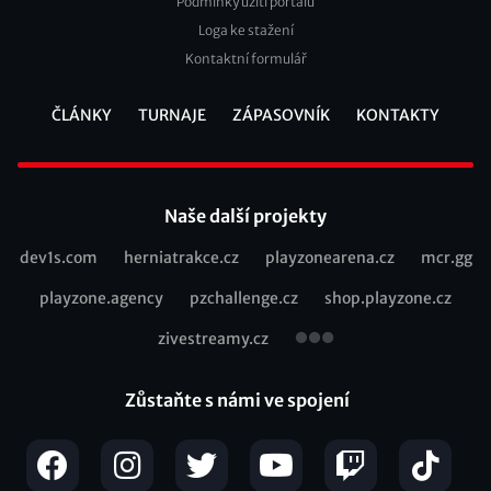
Podmínky užití portálu
Loga ke stažení
Kontaktní formulář
ČLÁNKY
TURNAJE
ZÁPASOVNÍK
KONTAKTY
Footer
Naše další projekty
dev1s.com
herniatrakce.cz
playzonearena.cz
mcr.gg
Recommended
playzone.agency
pzchallenge.cz
shop.playzone.cz
links
zivestreamy.cz
Zůstaňte s námi ve spojení