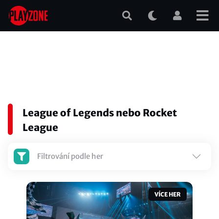
Přejít
k
hlavnímu
obsahu
League of Legends nebo Rocket
League
Filtrování podle her
VÍCE HER