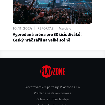
|
|
10. 11. 2024
REPORTÁŽ
Marcielo
Vyprodaná aréna pro 30 tisíc diváků!
Český hráč zářil na velké scéně
Provozovatelem portálu je PLAYzone s.r.o.
Přehled a nastavení cookies
Footer
Ochrana osobních údajů
2