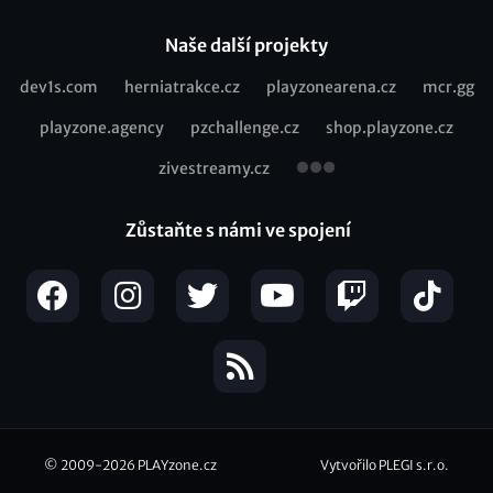
Naše další projekty
dev1s.com
herniatrakce.cz
playzonearena.cz
mcr.gg
Recommended
playzone.agency
pzchallenge.cz
shop.playzone.cz
links
zivestreamy.cz
Zůstaňte s námi ve spojení
© 2009-2026
PLAYzone.cz
Vytvořilo PLEGI s.r.o.