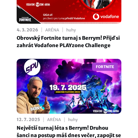
|
|
4. 3. 2026
ARÉNA
huhy
Obrovský Fortnite turnaj s Berrym! Přijď si
zahrát Vodafone PLAYzone Challenge
FORTNITE
|
|
12. 7. 2025
ARÉNA
huhy
Největší turnaj léta s Berrym! Druhou
šanci na postup máš dnes večer, zapojit se