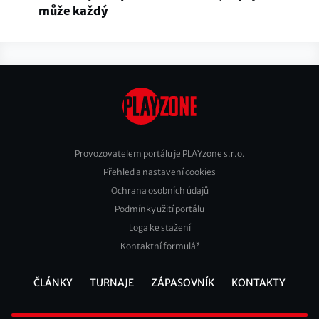
může každý
Provozovatelem portálu je PLAYzone s.r.o.
Přehled a nastavení cookies
Footer
Ochrana osobních údajů
2
Podmínky užití portálu
Loga ke stažení
Kontaktní formulář
ČLÁNKY
TURNAJE
ZÁPASOVNÍK
KONTAKTY
Footer