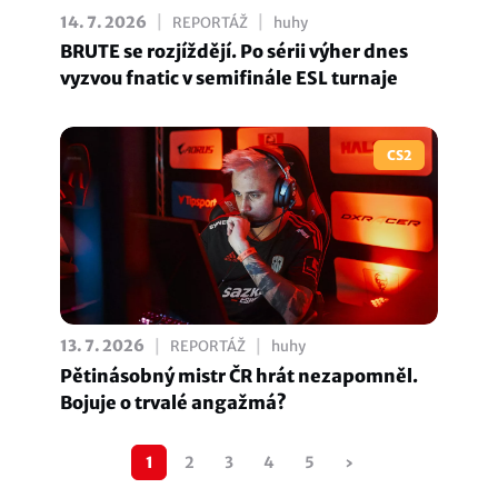
|
|
14. 7. 2026
REPORTÁŽ
huhy
BRUTE se rozjíždějí. Po sérii výher dnes
vyzvou fnatic v semifinále ESL turnaje
CS2
|
|
13. 7. 2026
REPORTÁŽ
huhy
Pětinásobný mistr ČR hrát nezapomněl.
Bojuje o trvalé angažmá?
Pagination
1
2
3
4
5
›
Následující
stránka