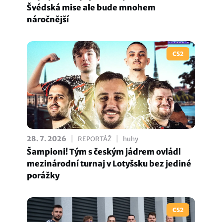
Švédská mise ale bude mnohem
náročnější
CS2
|
|
28. 7. 2026
REPORTÁŽ
huhy
Šampioni! Tým s českým jádrem ovládl
mezinárodní turnaj v Lotyšsku bez jediné
porážky
CS2