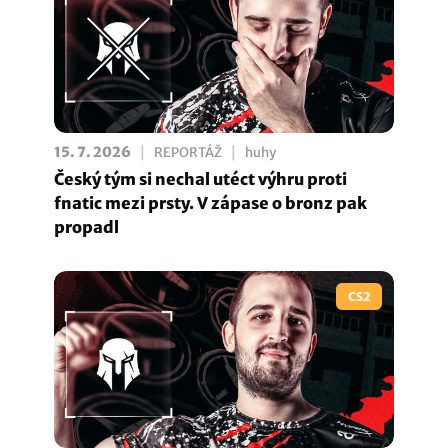
|
|
15. 7. 2026
REPORTÁŽ
huhy
Český tým si nechal utéct výhru proti
fnatic mezi prsty. V zápase o bronz pak
propadl
CS2