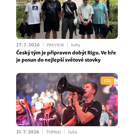
|
|
27. 7. 2026
PREVIEW
huhy
Český tým je připraven dobýt Rigu. Ve hře
je posun do nejlepší světové stovky
CS2
|
|
21. 7. 2026
TURNAJ
huhy