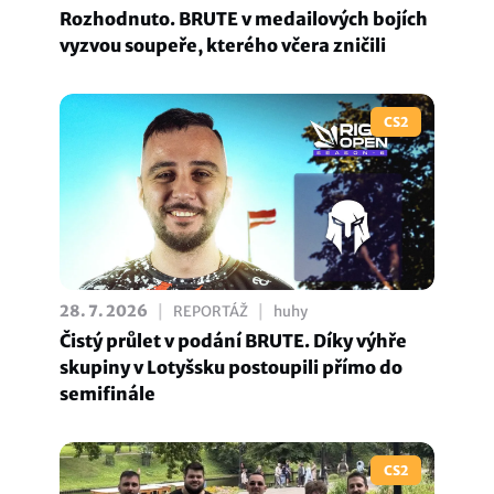
Rozhodnuto. BRUTE v medailových bojích
vyzvou soupeře, kterého včera zničili
CS2
|
|
28. 7. 2026
REPORTÁŽ
huhy
Čistý průlet v podání BRUTE. Díky výhře
skupiny v Lotyšsku postoupili přímo do
semifinále
CS2