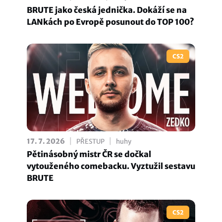
BRUTE jako česká jednička. Dokáží se na
LANkách po Evropě posunout do TOP 100?
CS2
|
|
17. 7. 2026
PŘESTUP
huhy
Pětinásobný mistr ČR se dočkal
vytouženého comebacku. Vyztužil sestavu
BRUTE
CS2