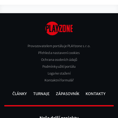
Provozovatelem portálu je PLAYzone s.r.o.
Přehled a nastavení cookies
Footer
Ochrana osobních údajů
2
Podmínky užití portálu
Loga ke stažení
Kontaktní formulář
ČLÁNKY
TURNAJE
ZÁPASOVNÍK
KONTAKTY
Footer
Naše další projekty