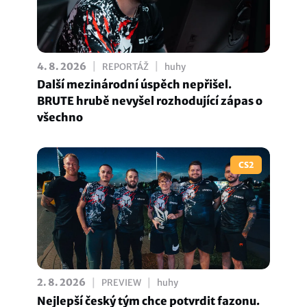
|
|
4. 8. 2026
REPORTÁŽ
huhy
Další mezinárodní úspěch nepřišel.
BRUTE hrubě nevyšel rozhodující zápas o
všechno
CS2
|
|
2. 8. 2026
PREVIEW
huhy
Nejlepší český tým chce potvrdit fazonu.