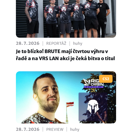
|
|
28. 7. 2026
REPORTÁŽ
huhy
Je to blízko! BRUTE mají čtvrtou výhru v
řadě a na VRS LAN akci je čeká bitva o titul
CS2
|
|
28. 7. 2026
PREVIEW
huhy