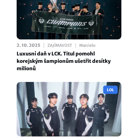
|
|
2. 10. 2025
ZAJÍMAVOST
Marcielo
Luxusní daň v LCK. Titul pomohl
korejským šampionům ušetřit desítky
milionů
LOL