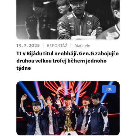
|
|
19. 7. 2025
REPORTÁŽ
Marcielo
T1 v Rijádu titul neobhájí. Gen.G zabojují o
druhou velkou trofej během jednoho
týdne
LOL