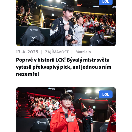
LOL
|
|
13. 4. 2025
ZAJÍMAVOST
Marcielo
Poprvé v historii LCK! Bývalý mistr světa
vytasil překvapivý pick, ani jednou s ním
nezemřel
LOL