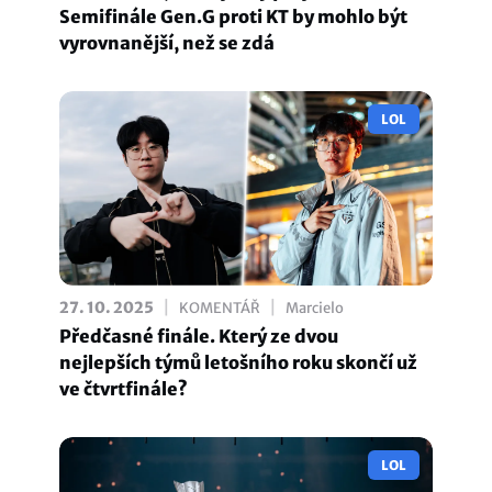
Semifinále Gen.G proti KT by mohlo být
vyrovnanější, než se zdá
LOL
|
|
27. 10. 2025
KOMENTÁŘ
Marcielo
Předčasné finále. Který ze dvou
nejlepších týmů letošního roku skončí už
ve čtvrtfinále?
LOL