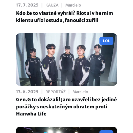
|
|
17. 7. 2025
KAUZA
Marcielo
Kdo že to vlastně vyhrál? Riot si v herním
klientu uřízl ostudu, fanoušci zuřili
LOL
|
|
13. 6. 2025
REPORTÁŽ
Marcielo
Gen.G to dokázali! Jaro uzavřeli bez jediné
porážky s neskutečným obratem proti
Hanwha Life