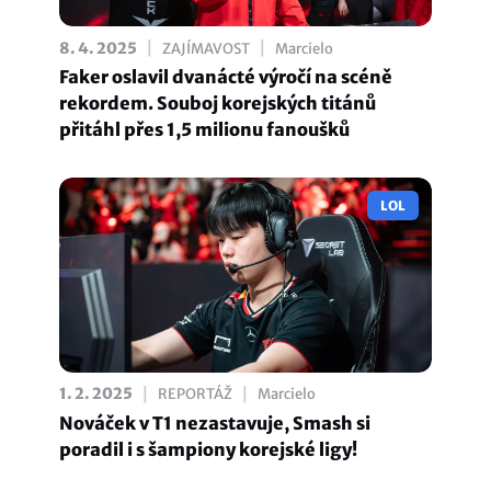
|
|
8. 4. 2025
ZAJÍMAVOST
Marcielo
Faker oslavil dvanácté výročí na scéně
rekordem. Souboj korejských titánů
přitáhl přes 1,5 milionu fanoušků
LOL
|
|
1. 2. 2025
REPORTÁŽ
Marcielo
Nováček v T1 nezastavuje, Smash si
poradil i s šampiony korejské ligy!