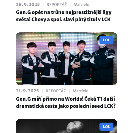
|
|
28. 9. 2025
REPORTÁŽ
Marcielo
Gen.G opět na trůnu nejprestižnější ligy
světa! Chovy a spol. slaví pátý titul v LCK
LOL
|
|
21. 9. 2025
REPORTÁŽ
Marcielo
Gen.G míří přímo na Worlds! Čeká T1 další
dramatická cesta jako poslední seed LCK?
LOL