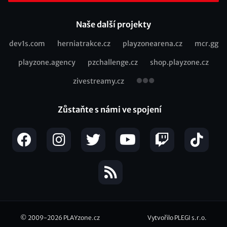
Naše další projekty
dev1s.com
herniatrakce.cz
playzonearena.cz
mcr.gg
Recommended
playzone.agency
pzchallenge.cz
shop.playzone.cz
links
zivestreamy.cz
Zůstaňte s námi ve spojení
© 2009-2026
PLAYzone.cz
Vytvořilo PLEGI s.r.o.