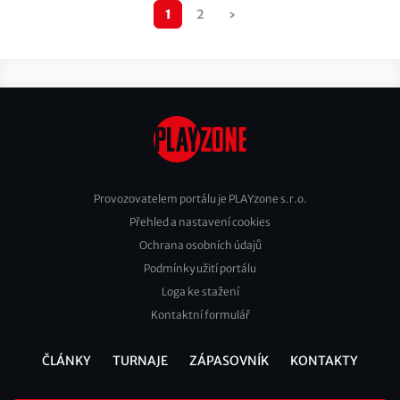
Pagination
1
2
›
Následující
stránka
Provozovatelem portálu je PLAYzone s.r.o.
Přehled a nastavení cookies
Footer
Ochrana osobních údajů
2
Podmínky užití portálu
Loga ke stažení
Kontaktní formulář
ČLÁNKY
TURNAJE
ZÁPASOVNÍK
KONTAKTY
Footer