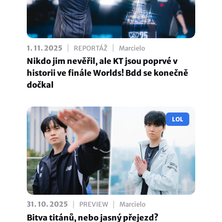
|
|
1. 11. 2025
REPORTÁŽ
Marcielo
Nikdo jim nevěřil, ale KT jsou poprvé v
historii ve finále Worlds! Bdd se konečně
dočkal
LOL
|
|
31. 10. 2025
PREVIEW
Marcielo
Bitva titánů, nebo jasný přejezd?