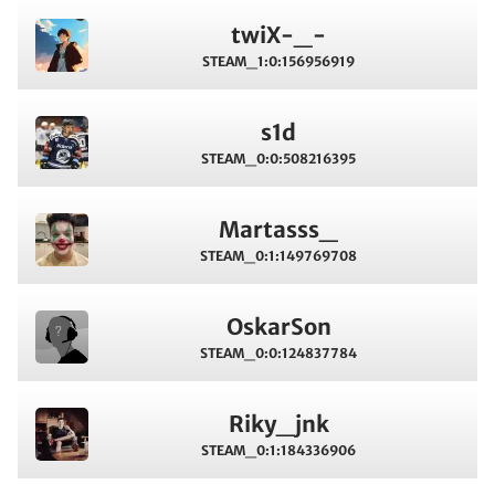
twiX-_-
STEAM_1:0:156956919
s1d
STEAM_0:0:508216395
Martasss_
STEAM_0:1:149769708
OskarSon
STEAM_0:0:124837784
Riky_jnk
STEAM_0:1:184336906