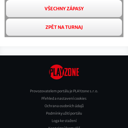
VŠECHNY ZÁPASY
ZPĚT NA TURNAJ
Provozovatelem portálu je PLAYzone s.r.o.
Přehled a nastavení cookies
Footer
Ochrana osobních údajů
2
Podmínky užití portálu
Loga ke stažení