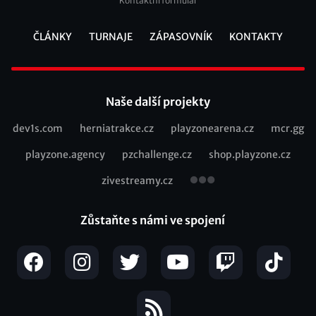
Kontaktní formulář
ČLÁNKY
TURNAJE
ZÁPASOVNÍK
KONTAKTY
Footer
Naše další projekty
dev1s.com
herniatrakce.cz
playzonearena.cz
mcr.gg
Recommended
playzone.agency
pzchallenge.cz
shop.playzone.cz
links
zivestreamy.cz
Zůstaňte s námi ve spojení