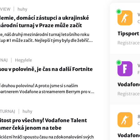
|
VIEW
huhy
emie, domácí zástupci a ukrajinské
C
árodní turnaj v Praze může začít
Tipsport
ce, náš druhý mezinárodní turnaj letošního roku
up #1 může začít. Nejlepší týmy byly dle žebříčku
Registrace 
do play-off, ale pro všechny ostatní celky
už dnes odpoledne. Sledovat je můžeš ve dvou
ch najednou!
|
NAJ
Hegylele
ou v polovině, je čas na další Fortnite
F
Vodafone
í druhou polovinu! A proto jsme si s naším
artnerem Vodafone a streamerem Berrym pro vás
Registrace
 komunitní sérii ve Fortnite o 8000 Kč! Na hráče
attle Royale a 1v1, tak co, zvládneš si dojít pro
ty?
|
TURNAJ
huhy
8
žitost pro všechny! Vodafone Talent
C
mer čeká jenom na tebe
Vodafone
iciózní hráči spoustu času na zdokonalování svých