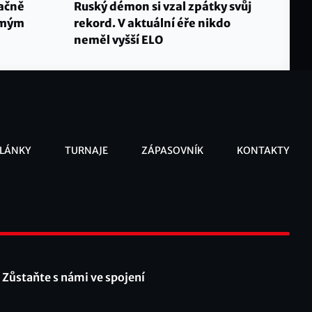
ačně
Ruský démon si vzal zpátky svůj
námým
rekord. V aktuální éře nikdo
neměl vyšší ELO
LÁNKY
TURNAJE
ZÁPASOVNÍK
KONTAKTY
ooter
Zůstaňte s námi ve spojení