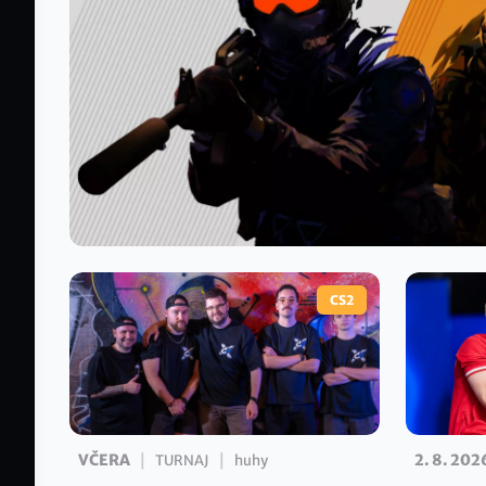
CS2
|
|
VČERA
2. 8. 202
TURNAJ
huhy