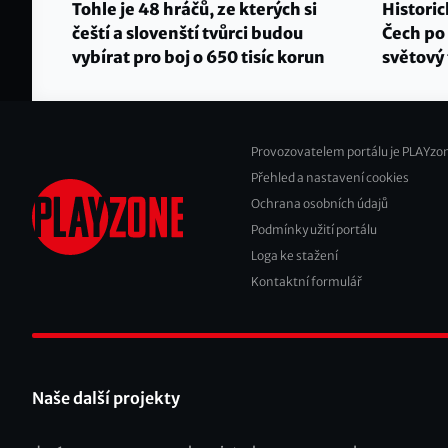
Tohle je 48 hráčů, ze kterých si
Historic
čeští a slovenští tvůrci budou
Čech po 
vybírat pro boj o 650 tisíc korun
světový 
Provozovatelem portálu je PLAYzon
Přehled a nastavení cookies
Footer
Ochrana osobních údajů
2
Podmínky užití portálu
Loga ke stažení
Kontaktní formulář
Naše další projekty