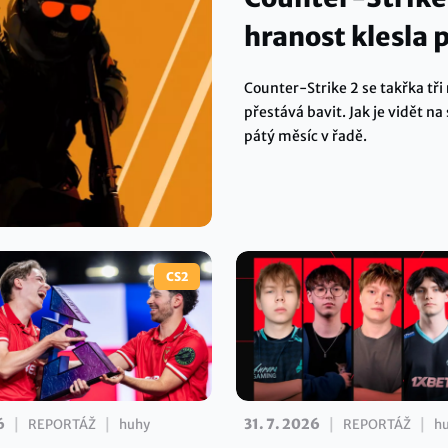
hranost klesla 
Counter-Strike 2 se takřka tř
přestává bavit. Jak je vidět n
pátý měsíc v řadě.
CS2
|
|
|
|
6
31. 7. 2026
REPORTÁŽ
huhy
REPORTÁŽ
h