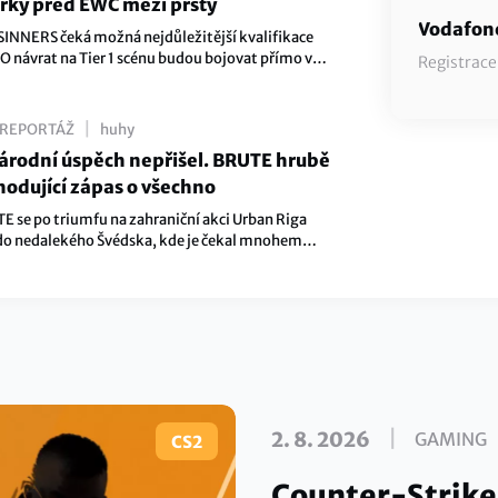
věrky před EWC mezi prsty
Vodafone
a SINNERS čeká možná nejdůležitější kvalifikace
 O návrat na Tier 1 scénu budou bojovat přímo v
Registrace
běhne Last Chance Qualifier na Esports World Cup.
 událostí otestovali aktuální formu v online
pe Series 5.
|
REPORTÁŽ
huhy
árodní úspěch nepřišel. BRUTE hrubě
hodující zápas o všechno
 se po triumfu na zahraniční akci Urban Riga
do nedalekého Švédska, kde je čekal mnohem
 Stake Pulse Beat I s dvanáctkrát vyšším prize
lnější konkurencí se neztratil, postup do play-off
 těsně unikl.
|
2. 8. 2026
GAMING
CS2
Counter-Strike