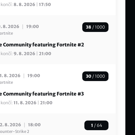
 končí:
8. 8. 2026
|
17:50
|
. 8. 2026
19:00
38
/ 1000
ortnite
 Community featuring Fortnite #2
 končí:
9. 8. 2026
|
21:00
|
1. 8. 2026
19:00
30
/ 1000
ortnite
 Community featuring Fortnite #3
 končí:
11. 8. 2026
|
21:00
|
2. 8. 2026
18:00
1
/ 64
ounter-Strike 2