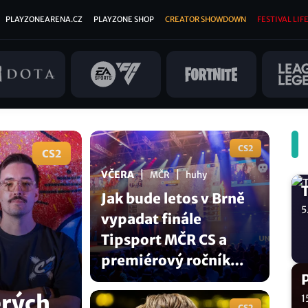
PLAYZONEARENA.CZ
PLAYZONE SHOP
CREATOR SHOWDOWN
FESTIVAL LIFE
CS2
CS2
|
|
VČERA
MČR
huhy
Jak bude letos v Brně
5
vypadat finále
Tipsport MČR CS a
premiérový ročník
Tipsport RUSH:Brno?
erých
1
CS2