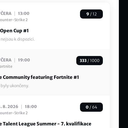
|
VČERA
13:00
9
/ 12
ounter-Strike 2
 Open Cup #1
nejsou k dispozici.
|
VČERA
19:00
333
/ 1000
ortnite
 Community featuring Fortnite #1
 byly ukončeny.
|
. 8. 2026
18:00
0
/ 64
ounter-Strike 2
 Talent League Summer - 7. kvalifikace