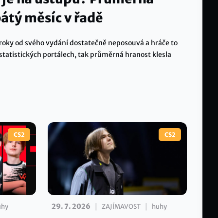
pátý měsíc v řadě
i roky od svého vydání dostatečně neposouvá a hráče to
a statistických portálech, tak průměrná hranost klesla
CS2
CS2
|
|
29. 7. 2026
uhy
ZAJÍMAVOST
huhy