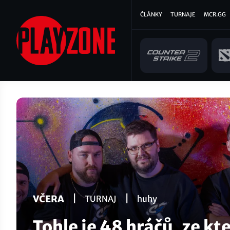
Přejít
Hlavní
ČLÁNKY
TURNAJE
MCR.GG
k
hlavnímu
navigace
obsahu
|
|
VČERA
TURNAJ
huhy
Tohle je 48 hráčů, ze kt