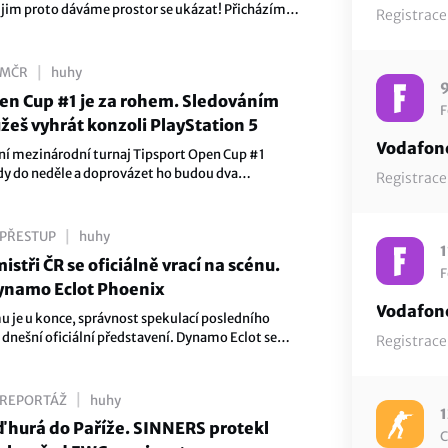
jim proto dáváme prostor se ukázat! Přicházíme s
Registrace
odafone Talent League, která třeba právě pro tebe
ím startovacím bodem. Zkus štěstí v jedné z osmi
|
MČR
huhy
9
en Cup #1 je za rohem. Sledováním
F
eš vyhrát konzoli PlayStation 5
Vodafone
ní mezinárodní turnaj Tipsport Open Cup #1
dy do neděle a doprovázet ho budou dva
Registrace
cí přenosy v českém jazyce. Na hlavním kanále
příjemní oblíbený Vodafone Talent Quiz, který se
kvělých cen!
|
PŘESTUP
huhy
1
istři ČR se oficiálně vrací na scénu.
F
Dynamo Eclot Phoenix
Vodafone
 je u konce, správnost spekulací posledního
 dnešní oficiální představení. Dynamo Eclot se
Registrace
s týmem, který ponese přívlastek Phoenix. Návrat
 sázce na mladé talenty. Ty už můžeme vídat
ropském poli.
|
REPORTÁŽ
huhy
1
eď hurá do Paříže. SINNERS protekl
C