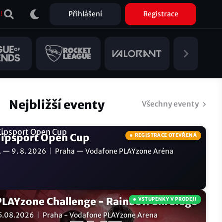
Přihlášení
Registrace
!
Nejbližší eventy
Všechny eventy
Tipsport Open Cup
REGISTRACE OTEVŘENÁ
. — 9. 8. 2026
|
Praha — Vodafone PLAYzone Aréna
PLAYzone Challenge - Rainbow Six Siege
VSTUPENKY V PRODEJI
5.08.2026
|
Praha - Vodafone PLAYzone Arena