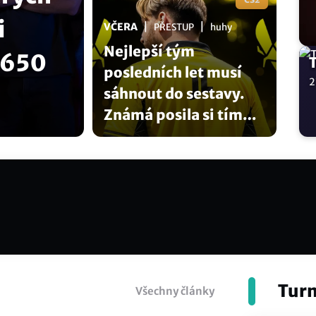
i
|
|
VČERA
PŘESTUP
huhy
Nejlepší tým
 650
posledních let musí
2
sáhnout do sestavy.
Známá posila si tím
splní sen
Turn
Všechny články