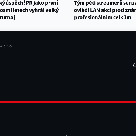
ký úspěch! PR jako první
Tým pěti streamerů senz
osmi letech vyhrál velký
ovládl LAN akci proti z
turnaj
profesionálním celkům
e s.r.o.
Č
F