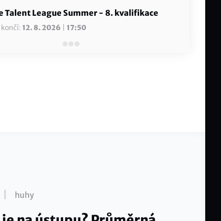
 Talent League Summer - 8. kvalifikace
 končí:
12. 8. 2026
|
17:50
|
huhy
 je na ústupu? Průměrná