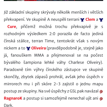
Již základní skupiny skrývaly několik menších i větších
překvapení. Ve skupině A neuspěli terrani
Clem
a
Cure
, přičemž možná trochu překvapivě je s
rozhodným výsledkem 2:0 porazila de facto jediná
čínská stálice, terran Time, tentokrát však s novým
nickem a to
Oliveira
(pravděpodobně je, stejně jako
já, fanouškem MMA a přejmenoval se na počest
bývalého šampiona lehké váhy Charlese Oliveiry).
Paradoxně tím výhry čínského zástupce ve skupině
skončily, zbytek zápasů prohrál, avšak jeho úspěch v
mirrorech mu i při skóre 2-3 zajistil o jednu mapu
postup ze skupiny. Na své úspěchy z GSL pak navázal
RagnaroK
a postup si samozřejmě nenechal ujít ani
Dark.