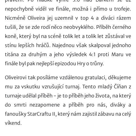
nepochybně viděl ve finále, možná i přímo u trofeje.
Nicméně Oliveira jej uzemnil v top 4 a diváci rázem
tušili, že se zde rodí něco neobvyklého. Příběh černého
koně, který byl na scéně tolik let a tolik let zůstával ve
stínu lepších hráčů. Najednou však skalpoval jednoho
titána za druhým a jeho výsledek 4:1 proti Maru ve
finále byl pak nejlepší epizodou Hry o trůny.
Oliveirovi tak posíláme vzdálenou gratulaci, děkujeme
mu za vskutku vzrušující turnaj. Tento mladý Číňan z
turnaje udělal příběh - je to příběh jeho života, na který
do smrti nezapomene a příběh pro nás, diváky a
fanoušky StarCraftu II, který nám zajistil zábavu na celý
víkend.