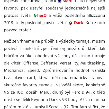
úspěšně konkurovat, tedy k
Maru
. Pětici největších
favoritů pak uzavřel současný jednoznačně nejlepší
protoss světa
herO
a vítěz posledního Blizzconu
2018, tedy poslední „mistr světa“
Dark
. Kdo z nich
pozvedl trofej?
Než se vrhneme na průběh a výsledky turnaje, musím
pochválit unikátní zpestření organizátorů, kteří dali
hráčům za úkol obodovat všechny účastníky turnaje
dle kritérií Offense, Deffense, Versatility, Multitasking,
Mechanics, Speed. Zprůměrováním hodnot vznikla
tzv. player card, která měla matematicky stanovit
skutečné favority turnaje. Nejvyšší skóre, konkrétně
96 ze 100, dosáhl Maru, druhý byl Hero s 94, o třetí
místo se dělili Reynor a Dark s 93 body. Až za nimi na
pátém místě se umístil Serral s 92. Troufám si říct, že