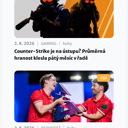
|
|
2. 8. 2026
GAMING
huhy
Counter-Strike je na ústupu? Průměrná
hranost klesla pátý měsíc v řadě
CS2
2. 8. 2026