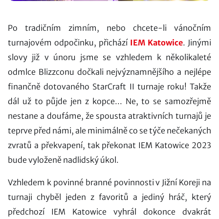
Po tradičním zimním, nebo chcete-li vánočním
turnajovém odpočinku, přichází
IEM Katowice
. Jinými
slovy již v únoru jsme se vzhledem k několikaleté
odmlce Blizzconu dočkali nejvýznamnějšího a nejlépe
finančně dotovaného StarCraft II turnaje roku! Takže
dál už to půjde jen z kopce... Ne, to se samozřejmě
nestane a doufáme, že spousta atraktivních turnajů je
teprve před námi, ale minimálně co se týče nečekaných
zvratů a překvapení, tak překonat IEM Katowice 2023
bude vyloženě nadlidský úkol.
Vzhledem k povinné branné povinnosti v Jižní Koreji na
turnaji chyběl jeden z favoritů a jediný hráč, který
předchozí IEM Katowice vyhrál dokonce dvakrát