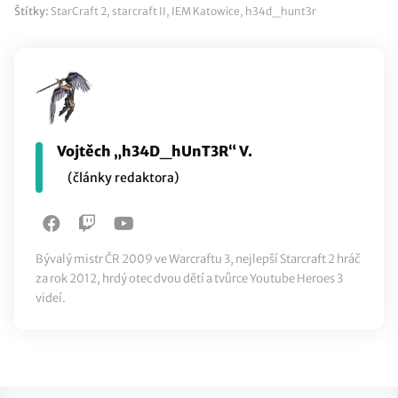
Štítky:
StarCraft 2
,
starcraft II
,
IEM Katowice
,
h34d_hunt3r
Vojtěch „h34D_hUnT3R“ V.
(články redaktora)
Bývalý mistr ČR 2009 ve Warcraftu 3, nejlepší Starcraft 2 hráč
za rok 2012, hrdý otec dvou dětí a tvůrce Youtube Heroes 3
videí.