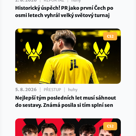
|
|
REPORTÁŽ
huhy
Historický úspěch! PR jako první Čech po
osmi letech vyhrál velký světový turnaj
CS2
|
|
5. 8. 2026
PŘESTUP
huhy
Nejlepší tým posledních let musí sáhnout
do sestavy. Známá posila si tím splní sen
CS2