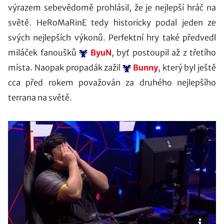
výrazem sebevědomě prohlásil, že je nejlepší hráč na
světě. HeRoMaRinE tedy historicky podal jeden ze
svých nejlepších výkonů. Perfektní hry také předvedl
miláček fanoušků
ByuN
, byť postoupil až z třetího
místa. Naopak propadák zažil
Bunny
, který byl ještě
cca před rokem považován za druhého nejlepšího
terrana na světě.