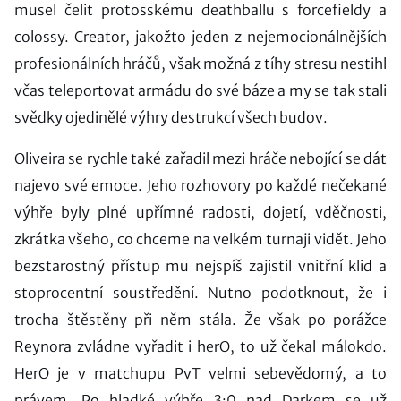
musel čelit protosskému deathballu s forcefieldy a
colossy. Creator, jakožto jeden z nejemocionálnějších
profesionálních hráčů, však možná z tíhy stresu nestihl
včas teleportovat armádu do své báze a my se tak stali
svědky ojedinělé výhry destrukcí všech budov.
Oliveira se rychle také zařadil mezi hráče nebojící se dát
najevo své emoce. Jeho rozhovory po každé nečekané
výhře byly plné upřímné radosti, dojetí, vděčnosti,
zkrátka všeho, co chceme na velkém turnaji vidět. Jeho
bezstarostný přístup mu nejspíš zajistil vnitřní klid a
stoprocentní soustředění. Nutno podotknout, že i
trocha štěstěny při něm stála. Že však po porážce
Reynora zvládne vyřadit i herO, to už čekal málokdo.
HerO je v matchupu PvT velmi sebevědomý, a to
právem. Po hladké výhře 3:0 nad Darkem se už