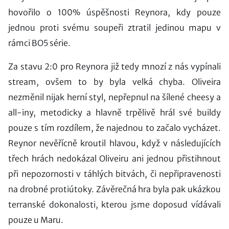
hovořilo o 100% úspěšnosti Reynora, kdy pouze
jednou proti svému soupeři ztratil jedinou mapu v
rámci BO5 série.
Za stavu 2:0 pro Reynora již tedy mnozí z nás vypínali
stream, ovšem to by byla velká chyba. Oliveira
nezměnil nijak herní styl, nepřepnul na šílené cheesy a
all-iny, metodicky a hlavně trpělivě hrál své buildy
pouze s tím rozdílem, že najednou to začalo vycházet.
Reynor nevěřícně kroutil hlavou, když v následujících
třech hrách nedokázal Oliveiru ani jednou přistihnout
při nepozornosti v táhlých bitvách, či nepřipravenosti
na drobné protiútoky. Závěrečná hra byla pak ukázkou
terranské dokonalosti, kterou jsme doposud vídávali
pouze u Maru.