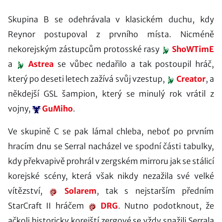
Skupina B se odehrávala v klasickém duchu, kdy
Reynor postupoval z prvního místa. Nicméně
nekorejským zástupcům protosské rasy
ShoWTimE
a
Astrea
se vůbec nedařilo a tak postoupil hráč,
který po deseti letech zažívá svůj vzestup,
Creator
, a
někdejší GSL šampion, který se minulý rok vrátil z
vojny,
GuMiho
.
Ve skupině C se pak lámal chleba, neboť po prvním
hracím dnu se Serral nacházel ve spodní části tabulky,
kdy překvapivě prohrál v zergském mirroru jak se stálicí
korejské scény, která však nikdy nezažila své velké
vítězství,
Solarem
, tak s nejstarším předním
StarCraft II hráčem
DRG
. Nutno podotknout, že
ačkoli historicky korejští zergové se vždy snažili Serrala