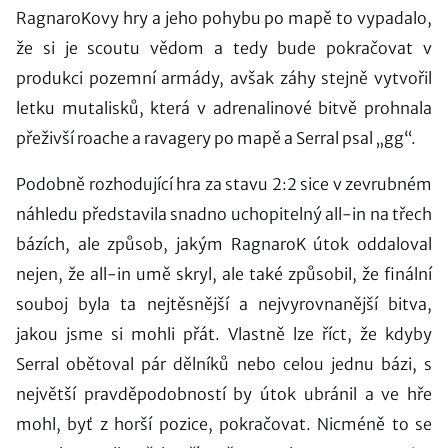
RagnaroKovy hry a jeho pohybu po mapě to vypadalo,
že si je scoutu vědom a tedy bude pokračovat v
produkci pozemní armády, avšak záhy stejně vytvořil
letku mutalisků, která v adrenalinové bitvě prohnala
přeživší roache a ravagery po mapě a Serral psal „gg“.
Podobně rozhodující hra za stavu 2:2 sice v zevrubném
náhledu představila snadno uchopitelný all-in na třech
bázích, ale způsob, jakým RagnaroK útok oddaloval
nejen, že all-in umě skryl, ale také způsobil, že finální
souboj byla ta nejtěsnější a nejvyrovnanější bitva,
jakou jsme si mohli přát. Vlastně lze říct, že kdyby
Serral obětoval pár dělníků nebo celou jednu bázi, s
největší pravděpodobností by útok ubránil a ve hře
mohl, byť z horší pozice, pokračovat. Nicméně to se