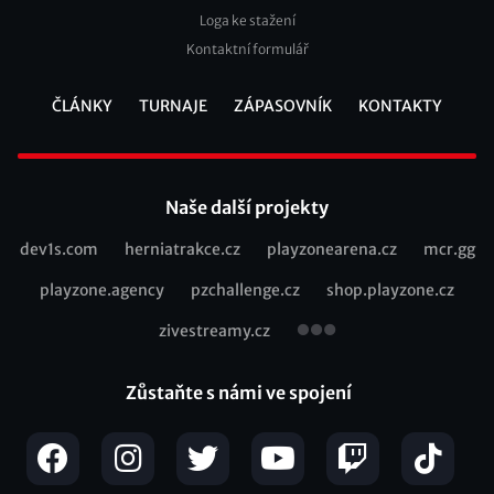
Loga ke stažení
Kontaktní formulář
ČLÁNKY
TURNAJE
ZÁPASOVNÍK
KONTAKTY
Footer
Naše další projekty
dev1s.com
herniatrakce.cz
playzonearena.cz
mcr.gg
Recommended
playzone.agency
pzchallenge.cz
shop.playzone.cz
links
zivestreamy.cz
Zůstaňte s námi ve spojení