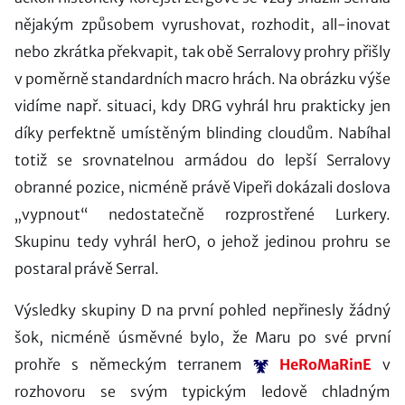
nějakým způsobem vyrushovat, rozhodit, all-inovat
nebo zkrátka překvapit, tak obě Serralovy prohry přišly
v poměrně standardních macro hrách. Na obrázku výše
vidíme např. situaci, kdy DRG vyhrál hru prakticky jen
díky perfektně umístěným blinding cloudům. Nabíhal
totiž se srovnatelnou armádou do lepší Serralovy
obranné pozice, nicméně právě Vipeři dokázali doslova
„vypnout“ nedostatečně rozprostřené Lurkery.
Skupinu tedy vyhrál herO, o jehož jedinou prohru se
postaral právě Serral.
Výsledky skupiny D na první pohled nepřinesly žádný
šok, nicméně úsměvné bylo, že Maru po své první
prohře s německým terranem
HeRoMaRinE
v
rozhovoru se svým typickým ledově chladným