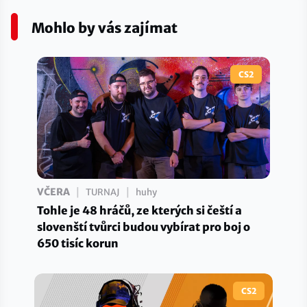
Mohlo by vás zajímat
CS2
|
|
VČERA
TURNAJ
huhy
Tohle je 48 hráčů, ze kterých si čeští a
slovenští tvůrci budou vybírat pro boj o
650 tisíc korun
CS2