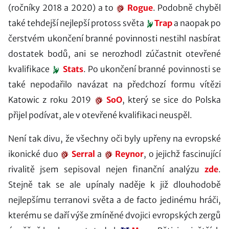
(ročníky 2018 a 2020) a to
Rogue
. Podobně chyběl
také tehdejší nejlepší protoss světa
Trap
a naopak po
čerstvém ukončení branné povinnosti nestihl nasbírat
dostatek bodů, ani se nerozhodl zúčastnit otevřené
kvalifikace
Stats
. Po ukončení branné povinnosti se
také nepodařilo navázat na předchozí formu vítězi
Katowic z roku 2019
SoO
, který se sice do Polska
přijel podívat, ale v otevřené kvalifikaci neuspěl.
Není tak divu, že všechny oči byly upřeny na evropské
ikonické duo
Serral
a
Reynor
, o jejichž fascinující
rivalitě jsem sepisoval nejen finanční analýzu
zde
.
Stejně tak se ale upínaly naděje k již dlouhodobě
nejlepšímu terranovi světa a de facto jedinému hráči,
kterému se daří výše zmíněné dvojici evropských zergů