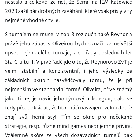
nestalo a celkově lze říct, že Serral na IEM Katowice
2023 zažil pár drobných zaváhání, které však přišly v ty
nejméně vhodné chvíle.
S turnajem se musel v top 8 rozloučit také Reynor a
právě jeho zápas s Oliveirou bych označil za největší
upset nejen celého turnaje, ale i řady posledních let
StarCraftu II. V prvé řadě jde o to, že Reynorovo ZvT je
velmi stabilní a konzistentní, i jeho výsledky ze
základních skupin nasvědčovaly tomu, že je při
nejmenším ve standardní formě. Oliveira, dříve známý
jako Time, je navíc jeho týmovým kolegou, dalo se
tedy předpokládat, že tito hráči navzájem velmi dobře
znají svůj herní styl. Tím se okno pro nečekané
strategie, resp. různé mind games nepříjemně přivírá.
Vzájemné skóre ze všech dosavadních turnajů pak