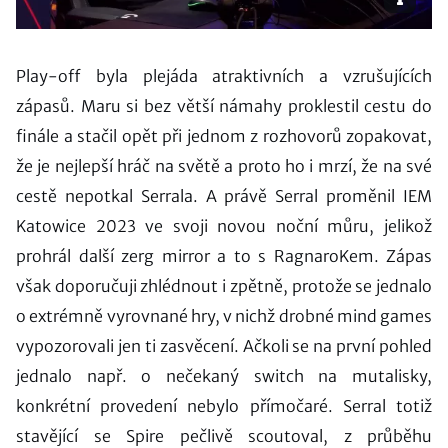
Play-off byla plejáda atraktivních a vzrušujících
zápasů. Maru si bez větší námahy proklestil cestu do
finále a stačil opět při jednom z rozhovorů zopakovat,
že je nejlepší hráč na světě a proto ho i mrzí, že na své
cestě nepotkal Serrala. A právě Serral proměnil IEM
Katowice 2023 ve svoji novou noční můru, jelikož
prohrál další zerg mirror a to s RagnaroKem. Zápas
však doporučuji zhlédnout i zpětně, protože se jednalo
o extrémně vyrovnané hry, v nichž drobné mind games
vypozorovali jen ti zasvěcení. Ačkoli se na první pohled
jednalo např. o nečekaný switch na mutalisky,
konkrétní provedení nebylo přímočaré. Serral totiž
stavějící se Spire pečlivě scoutoval, z průběhu