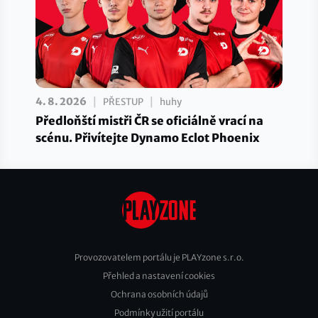
|
|
4. 8. 2026
PŘESTUP
huhy
Předloňští mistři ČR se oficiálně vrací na
scénu. Přivítejte Dynamo Eclot Phoenix
Provozovatelem portálu je PLAYzone s.r.o.
Přehled a nastavení cookies
Footer
Ochrana osobních údajů
2
Podmínky užití portálu