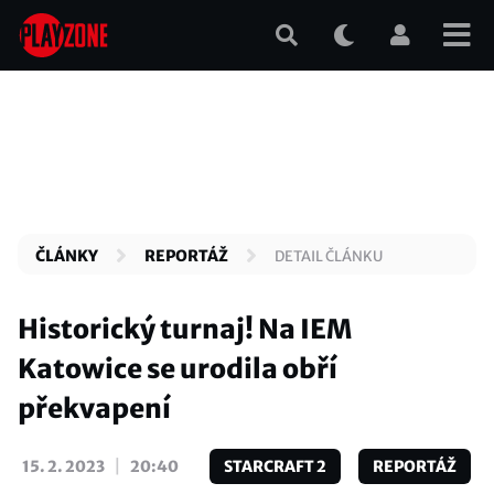
Přejít
k
hlavnímu
obsahu
ČLÁNKY
REPORTÁŽ
DETAIL ČLÁNKU
Historický turnaj! Na IEM
Katowice se urodila obří
překvapení
|
15. 2. 2023
20:40
STARCRAFT 2
REPORTÁŽ