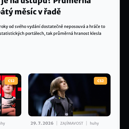
 je na ústupu? Průměrná
pátý měsíc v řadě
i roky od svého vydání dostatečně neposouvá a hráče to
a statistických portálech, tak průměrná hranost klesla
CS2
CS2
|
|
29. 7. 2026
uhy
ZAJÍMAVOST
huhy