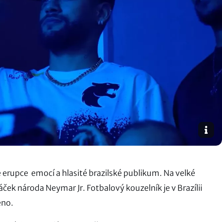
 erupce emocí a hlasité brazilské publikum. Na velké
áček národa Neymar Jr. Fotbalový kouzelník je v Brazílii
éno.