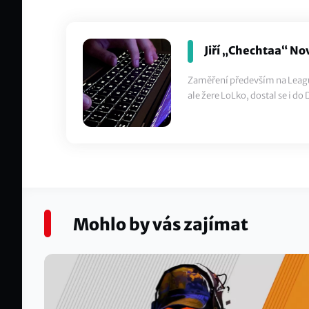
Jiří „Chechtaa“ No
Zaměření především na Leagu
ale žere LoLko, dostal se i do
Mohlo by vás zajímat