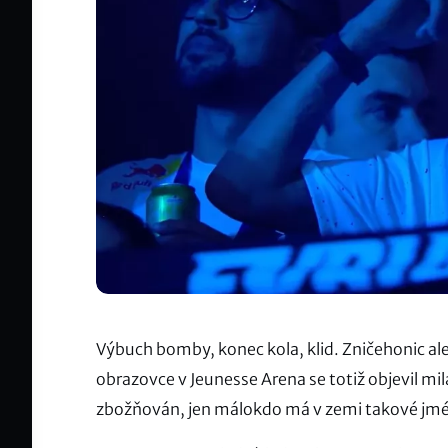
Výbuch bomby, konec kola, klid. Zničehonic ale
obrazovce v Jeunesse Arena se totiž objevil mil
zbožňován, jen málokdo má v zemi takové jm