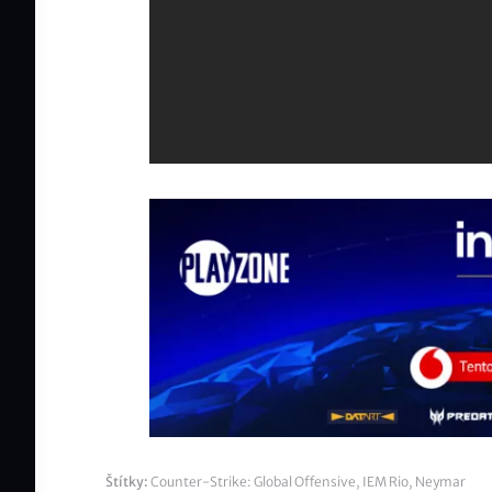
Štítky:
Counter-Strike: Global Offensive
,
IEM Rio
,
Neymar