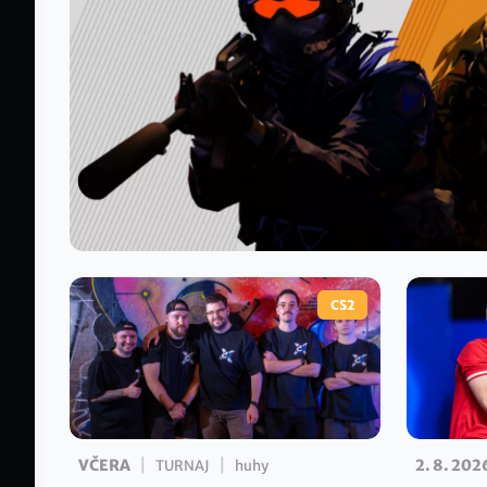
CS2
|
|
VČERA
2. 8. 202
TURNAJ
huhy