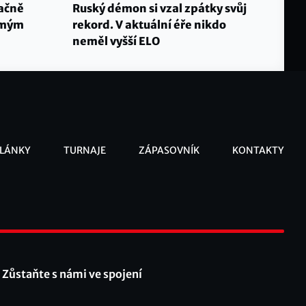
ačně
Ruský démon si vzal zpátky svůj
námým
rekord. V aktuální éře nikdo
neměl vyšší ELO
LÁNKY
TURNAJE
ZÁPASOVNÍK
KONTAKTY
ooter
Zůstaňte s námi ve spojení