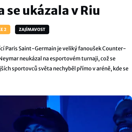
 se ukázala v Riu
E 2
ZAJÍMAVOST
jící Paris Saint-Germain je veliký fanoušek Counter-
le Neymar neukázal na esportovém turnaji, což se
ších sportovců světa nechyběl přímo v aréně, kde se