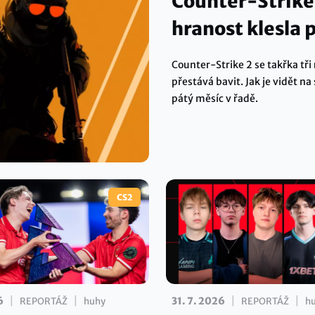
Counter-Strike
hranost klesla 
Counter-Strike 2 se takřka tř
přestává bavit. Jak je vidět n
pátý měsíc v řadě.
CS2
|
|
|
|
6
31. 7. 2026
REPORTÁŽ
huhy
REPORTÁŽ
h