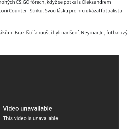
nohých CS:GO fórech, když se potkal s Oleksandrem
orii Counter-Striku. Svou lásku pro hru ukázal fotbalista
ákům. Brazilští fanoušci byli nadšení. Neymar Jr., fotbalový