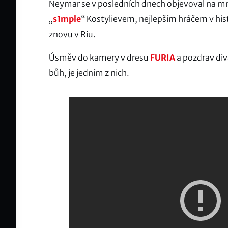
Neymar se v posledních dnech objevoval na m
„
s1mple
“ Kostylievem, nejlepším hráčem v hist
znovu v Riu.
Úsměv do kamery v dresu
FURIA
a pozdrav div
bůh, je jedním z nich.