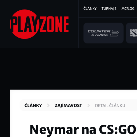
Přejít
Hlavní
ČLÁNKY
TURNAJE
MCR.GG
k
hlavnímu
navigace
obsahu
ČLÁNKY
ZAJÍMAVOST
DETAIL ČLÁNKU
Neymar na CS:GO 