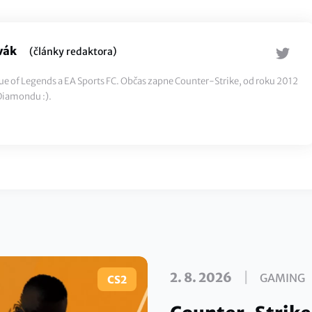
vák
(články redaktora)
e of Legends a EA Sports FC. Občas zapne Counter-Strike, od roku 2012
 Diamondu :).
|
2. 8. 2026
GAMING
CS2