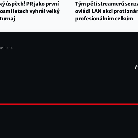
ký úspěch! PR jako první
Tým pěti streamerů senz
osmi letech vyhrál velký
ovládl LAN akci proti z
turnaj
profesionálním celkům
e s.r.o.
Č
F