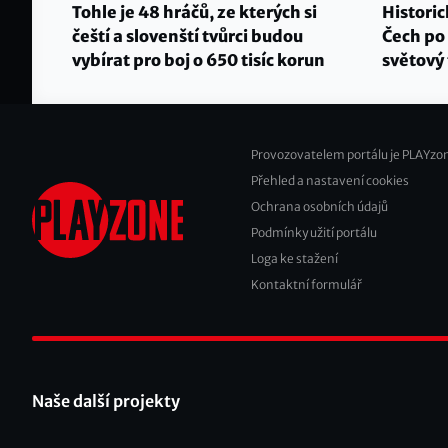
Tohle je 48 hráčů, ze kterých si
Historic
čeští a slovenští tvůrci budou
Čech po 
vybírat pro boj o 650 tisíc korun
světový 
Provozovatelem portálu je PLAYzon
Přehled a nastavení cookies
Footer
Ochrana osobních údajů
2
Podmínky užití portálu
Loga ke stažení
Kontaktní formulář
Naše další projekty