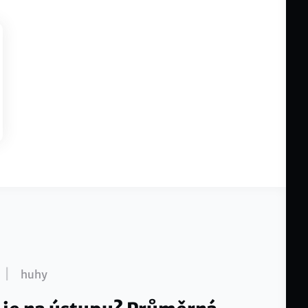
|
huhy