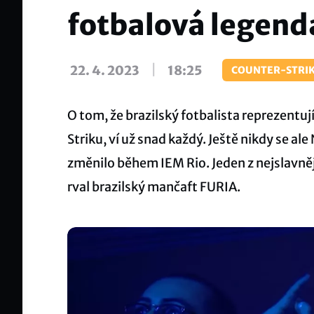
fotbalová legenda
|
22. 4. 2023
18:25
COUNTER-STRIK
O tom, že brazilský fotbalista reprezentu
Striku, ví už snad každý. Ještě nikdy se a
změnilo během IEM Rio. Jeden z nejslavněj
rval brazilský mančaft FURIA.