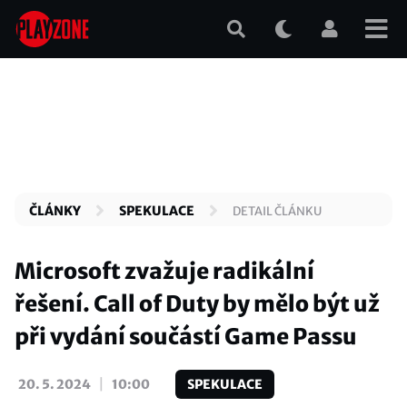
Přejít
k
hlavnímu
obsahu
ČLÁNKY
SPEKULACE
DETAIL ČLÁNKU
Microsoft zvažuje radikální
řešení. Call of Duty by mělo být už
při vydání součástí Game Passu
|
20. 5. 2024
10:00
SPEKULACE