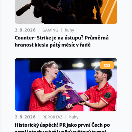
|
|
2. 8. 2026
GAMING
huhy
Counter-Strike je na ústupu? Průměrná
hranost klesla pátý měsíc v řadě
CS2
|
|
2. 8. 2026
REPORTÁŽ
huhy
Historický úspěch! PR jako první Čech po
osmi letech vyhrál velký světový turnaj