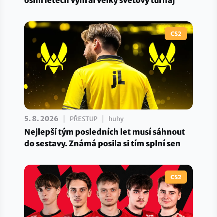
CS2
|
|
5. 8. 2026
PŘESTUP
huhy
Nejlepší tým posledních let musí sáhnout
do sestavy. Známá posila si tím splní sen
CS2