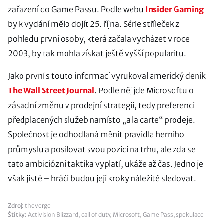
zařazení do Game Passu. Podle webu
Insider Gaming
by k vydání mělo dojít 25. října. Série stříleček z
pohledu první osoby, která začala vycházet v roce
2003, by tak mohla získat ještě vyšší popularitu.
Jako první s touto informací vyrukoval americký deník
The Wall Street Journal
. Podle něj jde Microsoftu o
zásadní změnu v prodejní strategii, tedy preferenci
předplacených služeb namísto „a la carte“ prodeje.
Společnost je odhodlaná měnit pravidla herního
průmyslu a posilovat svou pozici na trhu, ale zda se
tato ambiciózní taktika vyplatí, ukáže až čas. Jedno je
však jisté – hráči budou její kroky náležitě sledovat.
Zdroj:
theverge
Štítky:
Activision Blizzard
,
call of duty
,
Microsoft
,
Game Pass
,
spekulace