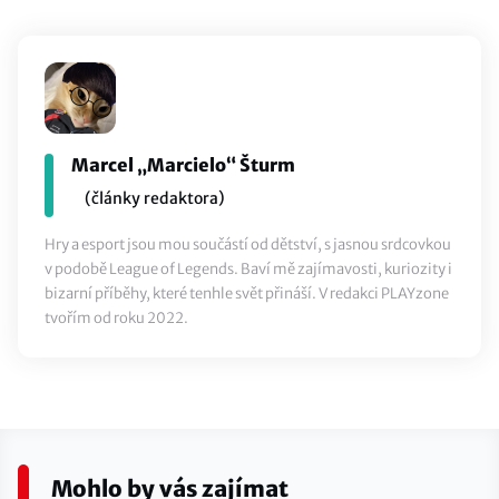
Marcel „Marcielo“ Šturm
(články redaktora)
Hry a esport jsou mou součástí od dětství, s jasnou srdcovkou
v podobě League of Legends. Baví mě zajímavosti, kuriozity i
bizarní příběhy, které tenhle svět přináší. V redakci PLAYzone
tvořím od roku 2022.
Mohlo by vás zajímat