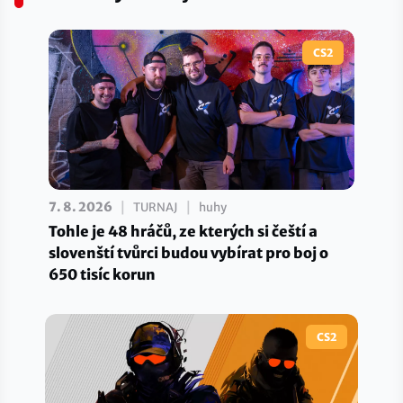
CS2
|
|
7. 8. 2026
TURNAJ
huhy
Tohle je 48 hráčů, ze kterých si čeští a
slovenští tvůrci budou vybírat pro boj o
650 tisíc korun
CS2