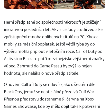
Herní předplatné od společnosti Microsoft je stěžejní
iniciativou posledních let. Akvizice řady studií vedla ke
zpřístupnění mnoha oblíbených titulů na PC, Xbox a
mobily za měsíční poplatek. Ještě větší ryba by do
výběru mohla připlout v letošním roce. Call of Duty od
Activision Blizzard patří mezi nejziskovější herní značky
vůbec. Zahrnutí do Game Passu by zvýšilo nejen
hodnotu, ale nalákalo nové předplatitele.
O novém Call of Duty se mluvílo jako o šestém díle
Black Ops, jemuž se neoficiálně přezdívá Gulf War.
Přesnou představu dostaneme 9. června na Xbox
Games Showcase, kde by mělo dojít také k potvrzení