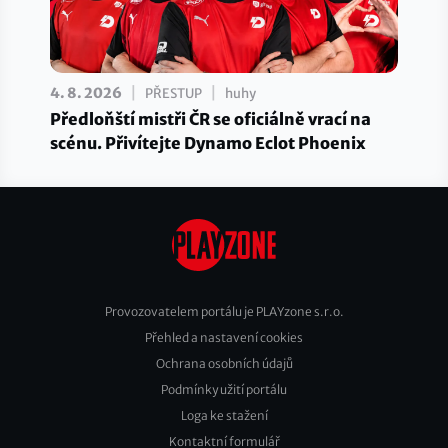
|
|
4. 8. 2026
PŘESTUP
huhy
Předloňští mistři ČR se oficiálně vrací na
scénu. Přivítejte Dynamo Eclot Phoenix
Provozovatelem portálu je PLAYzone s.r.o.
Přehled a nastavení cookies
Footer
Ochrana osobních údajů
2
Podmínky užití portálu
Loga ke stažení
Kontaktní formulář