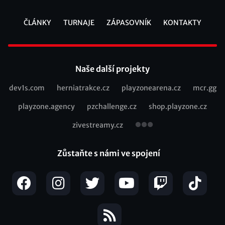
ČLÁNKY
TURNAJE
ZÁPASOVNÍK
KONTAKTY
Footer
Naše další projekty
dev1s.com
herniatrakce.cz
playzonearena.cz
mcr.gg
Recommended
playzone.agency
pzchallenge.cz
shop.playzone.cz
links
zivestreamy.cz
Zůstaňte s námi ve spojení