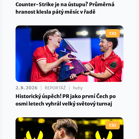
Counter-Strike je na ústupu? Průměrná
hranost klesla pátý měsíc v řadě
CS2
|
|
2. 8. 2026
REPORTÁŽ
huhy
Historický úspěch! PR jako první Čech po
osmi letech vyhrál velký světový turnaj
CS2