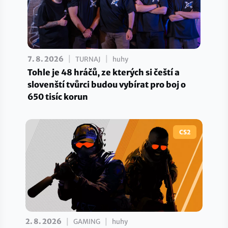
|
|
7. 8. 2026
TURNAJ
huhy
Tohle je 48 hráčů, ze kterých si čeští a
slovenští tvůrci budou vybírat pro boj o
650 tisíc korun
CS2
|
|
2. 8. 2026
GAMING
huhy