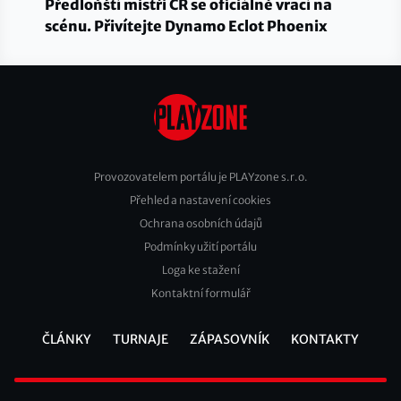
Předloňští mistři ČR se oficiálně vrací na
scénu. Přivítejte Dynamo Eclot Phoenix
Provozovatelem portálu je PLAYzone s.r.o.
Přehled a nastavení cookies
Footer
Ochrana osobních údajů
2
Podmínky užití portálu
Loga ke stažení
Kontaktní formulář
ČLÁNKY
TURNAJE
ZÁPASOVNÍK
KONTAKTY
Footer