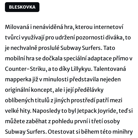
BLESKOVKA
Milovaná i nenáviděná hra, kterou internetoví
tvůrci využívají pro udržení pozornosti diváka, to
je nechvalně proslulé Subway Surfers. Tato
mobilní hra se dočkala speciální adaptace přímo v
Counter-Striku, a to díky Lillykyu. Talentovaná
mapperka již v minulosti představila nejeden
originální koncept, ale i její předělávky
oblíbených titulů z jiných prostředí patří mezi
velké hity. Naposledy to byl Jetpack Joyride, teď si
můžete zaběhat z pohledu první i třetí osoby
Subway Surfers. Otestovat si během této minihry