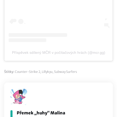
Příspěvek sdílený MČR v počítačových hrách (@mcr.gg)
Štítky:
Counter-Strike 2
,
Lillykyu
,
Subway Surfers
Přemek „huhy“ Malina