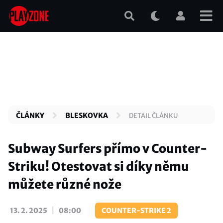
Přejít
k
hlavnímu
obsahu
ČLÁNKY
BLESKOVKA
DETAIL ČLÁNKU
Subway Surfers přímo v Counter-
Striku! Otestovat si díky němu
můžete různé nože
|
13. 2. 2025
08:00
COUNTER-STRIKE 2