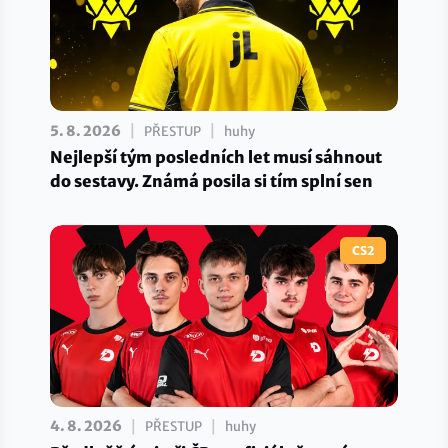
|
|
5. 8. 2026
PŘESTUP
huhy
Nejlepší tým posledních let musí sáhnout
do sestavy. Známá posila si tím splní sen
CS2
|
|
4. 8. 2026
PŘESTUP
huhy