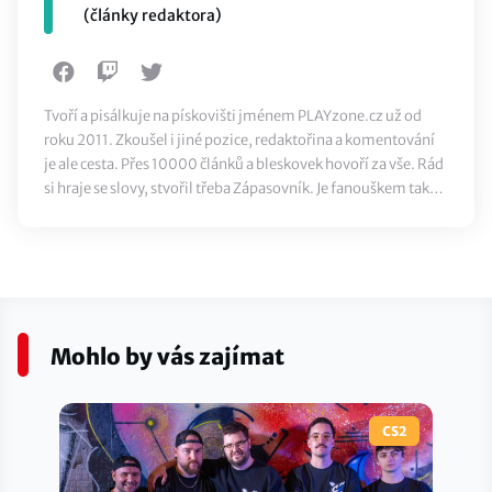
(články redaktora)
Tvoří a pisálkuje na pískovišti jménem PLAYzone.cz už od
roku 2011. Zkoušel i jiné pozice, redaktořina a komentování
je ale cesta. Přes 10000 článků a bleskovek hovoří za vše. Rád
si hraje se slovy, stvořil třeba Zápasovník. Je fanouškem také
klasického sportu, ze všeho nejvíc ale miluje jídlo.
Mohlo by vás zajímat
CS2