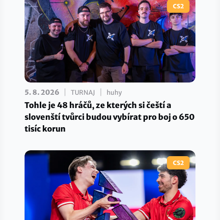
CS2
|
|
5. 8. 2026
TURNAJ
huhy
Tohle je 48 hráčů, ze kterých si čeští a
slovenští tvůrci budou vybírat pro boj o 650
tisíc korun
CS2