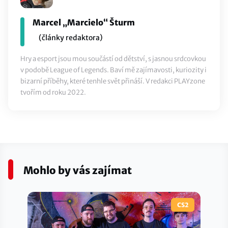
Marcel „Marcielo“ Šturm
(články redaktora)
Hry a esport jsou mou součástí od dětství, s jasnou srdcovkou
v podobě League of Legends. Baví mě zajímavosti, kuriozity i
bizarní příběhy, které tenhle svět přináší. V redakci PLAYzone
tvořím od roku 2022.
Mohlo by vás zajímat
CS2