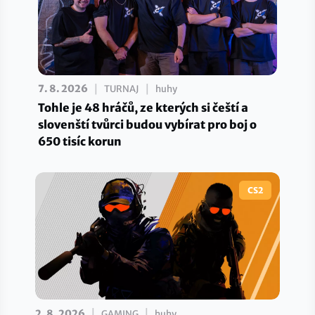
|
|
7. 8. 2026
TURNAJ
huhy
Tohle je 48 hráčů, ze kterých si čeští a
slovenští tvůrci budou vybírat pro boj o
650 tisíc korun
CS2
|
|
2. 8. 2026
GAMING
huhy