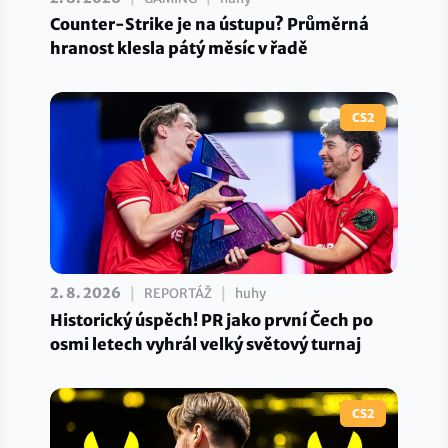
Counter-Strike je na ústupu? Průměrná
hranost klesla pátý měsíc v řadě
CS2
|
|
2. 8. 2026
REPORTÁŽ
huhy
Historický úspěch! PR jako první Čech po
osmi letech vyhrál velký světový turnaj
CS2