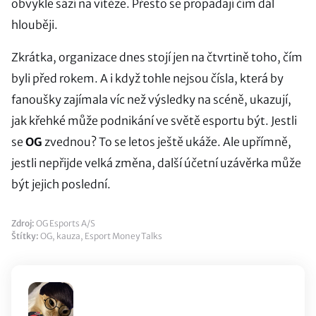
obvykle sází na vítěze. Přesto se propadají čím dál
hlouběji.
Zkrátka, organizace dnes stojí jen na čtvrtině toho, čím
byli před rokem. A i když tohle nejsou čísla, která by
fanoušky zajímala víc než výsledky na scéně, ukazují,
jak křehké může podnikání ve světě esportu být. Jestli
se
OG
zvednou? To se letos ještě ukáže. Ale upřímně,
jestli nepřijde velká změna, další účetní uzávěrka může
být jejich poslední.
Zdroj:
OG Esports A/S
Štítky:
OG
,
kauza
,
Esport Money Talks