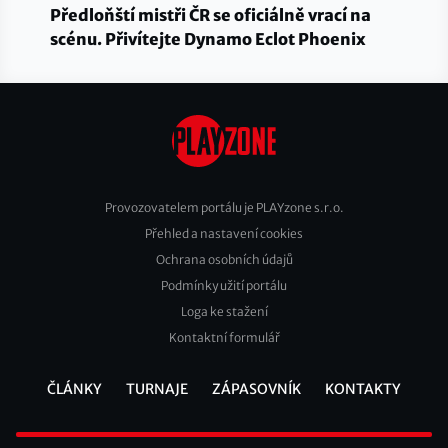
Předloňští mistři ČR se oficiálně vrací na
scénu. Přivítejte Dynamo Eclot Phoenix
Provozovatelem portálu je PLAYzone s.r.o.
Přehled a nastavení cookies
Footer
Ochrana osobních údajů
2
Podmínky užití portálu
Loga ke stažení
Kontaktní formulář
ČLÁNKY
TURNAJE
ZÁPASOVNÍK
KONTAKTY
Footer