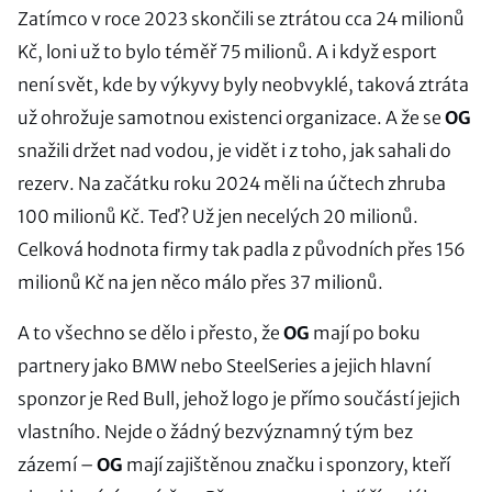
Zatímco v roce 2023 skončili se ztrátou cca 24 milionů
Kč, loni už to bylo téměř 75 milionů. A i když esport
není svět, kde by výkyvy byly neobvyklé, taková ztráta
už ohrožuje samotnou existenci organizace. A že se
OG
snažili držet nad vodou, je vidět i z toho, jak sahali do
rezerv. Na začátku roku 2024 měli na účtech zhruba
100 milionů Kč. Teď? Už jen necelých 20 milionů.
Celková hodnota firmy tak padla z původních přes 156
milionů Kč na jen něco málo přes 37 milionů.
A to všechno se dělo i přesto, že
OG
mají po boku
partnery jako BMW nebo SteelSeries a jejich hlavní
sponzor je Red Bull, jehož logo je přímo součástí jejich
vlastního. Nejde o žádný bezvýznamný tým bez
zázemí –
OG
mají zajištěnou značku i sponzory, kteří