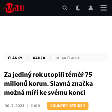
Přejít
k
hlavnímu
obsahu
ČLÁNKY
KAUZA
DETAIL ČLÁNKU
Za jediný rok utopili téměř 75
milionů korun. Slavná značka
možná míří ke svému konci
|
30. 7. 2025
11:00
COUNTER-STRIKE 2