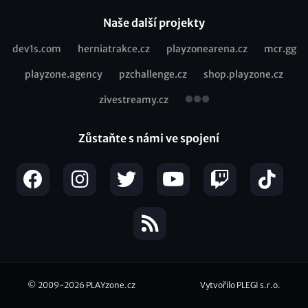
Naše další projekty
dev1s.com
herniatrakce.cz
playzonearena.cz
mcr.gg
Recommended
playzone.agency
pzchallenge.cz
shop.playzone.cz
links
zivestreamy.cz
Zůstaňte s námi ve spojení
© 2009-2026
PLAYzone.cz
Vytvořilo PLEGI s.r.o.