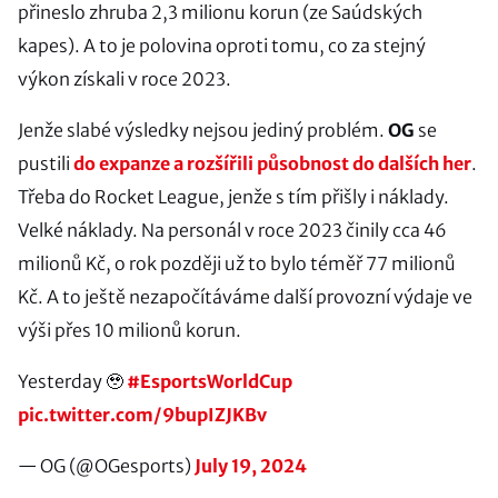
přineslo zhruba 2,3 milionu korun (ze Saúdských
kapes). A to je polovina oproti tomu, co za stejný
výkon získali v roce 2023.
Jenže slabé výsledky nejsou jediný problém.
OG
se
pustili
do expanze a rozšířili působnost do dalších her
.
Třeba do Rocket League, jenže s tím přišly i náklady.
Velké náklady. Na personál v roce 2023 činily cca 46
milionů Kč, o rok později už to bylo téměř 77 milionů
Kč. A to ještě nezapočítáváme další provozní výdaje ve
výši přes 10 milionů korun.
Yesterday 🥹
#EsportsWorldCup
pic.twitter.com/9bupIZJKBv
— OG (@OGesports)
July 19, 2024