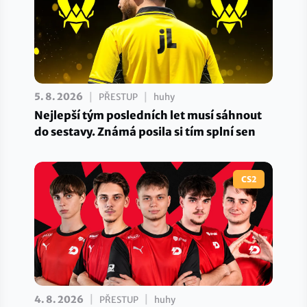
|
|
5. 8. 2026
PŘESTUP
huhy
Nejlepší tým posledních let musí sáhnout
do sestavy. Známá posila si tím splní sen
CS2
|
|
4. 8. 2026
PŘESTUP
huhy