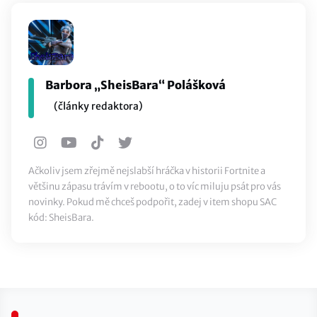
Barbora „SheisBara“ Polášková
(články redaktora)
Ačkoliv jsem zřejmě nejslabší hráčka v historii Fortnite a
většinu zápasu trávím v rebootu, o to víc miluju psát pro vás
novinky. Pokud mě chceš podpořit, zadej v item shopu SAC
kód: SheisBara.