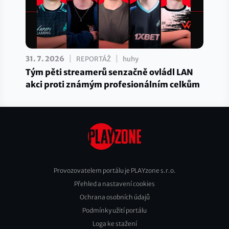
|
|
31. 7. 2026
REPORTÁŽ
huhy
Tým pěti streamerů senzačně ovládl LAN
akci proti známým profesionálním celkům
Provozovatelem portálu je PLAYzone s.r.o.
Přehled a nastavení cookies
Footer
Ochrana osobních údajů
2
Podmínky užití portálu
Loga ke stažení