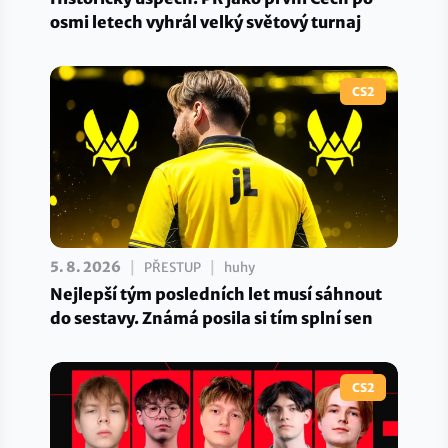
osmi letech vyhrál velký světový turnaj
CS2
|
|
5. 8. 2026
PŘESTUP
huhy
Nejlepší tým posledních let musí sáhnout
do sestavy. Známá posila si tím splní sen
CS2