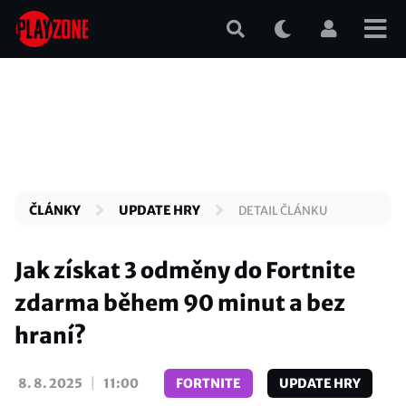
Přejít
k
hlavnímu
obsahu
ČLÁNKY
UPDATE HRY
DETAIL ČLÁNKU
Jak získat 3 odměny do Fortnite
zdarma během 90 minut a bez
hraní?
|
8. 8. 2025
11:00
FORTNITE
UPDATE HRY