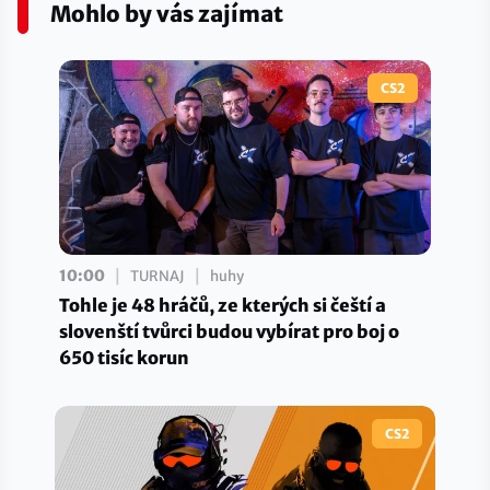
Mohlo by vás zajímat
CS2
|
|
10:00
TURNAJ
huhy
Tohle je 48 hráčů, ze kterých si čeští a
slovenští tvůrci budou vybírat pro boj o
650 tisíc korun
CS2