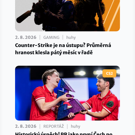
|
|
2. 8. 2026
GAMING
huhy
Counter-Strike je na ústupu? Průměrná
hranost klesla pátý měsíc v řadě
CS2
|
|
2. 8. 2026
REPORTÁŽ
huhy
Historický úspěch! PR jako první Čech po