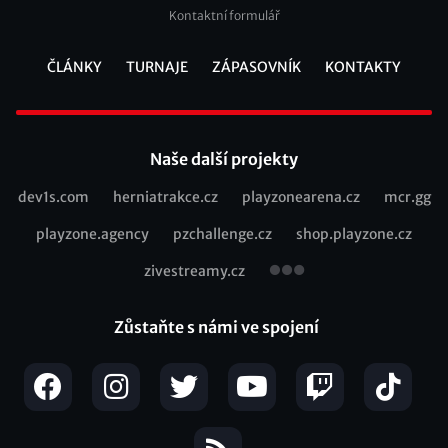
Kontaktní formulář
ČLÁNKY
TURNAJE
ZÁPASOVNÍK
KONTAKTY
Footer
Naše další projekty
dev1s.com
herniatrakce.cz
playzonearena.cz
mcr.gg
Recommended
playzone.agency
pzchallenge.cz
shop.playzone.cz
links
zivestreamy.cz
Zůstaňte s námi ve spojení