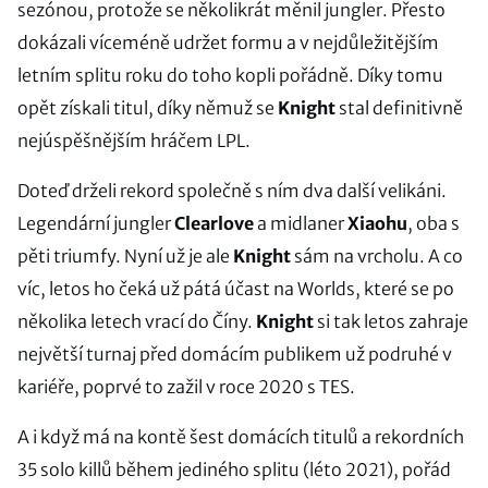
sezónou, protože se několikrát měnil jungler. Přesto
dokázali víceméně udržet formu a v nejdůležitějším
letním splitu roku do toho kopli pořádně. Díky tomu
opět získali titul, díky němuž se
Knight
stal definitivně
nejúspěšnějším hráčem LPL.
Doteď drželi rekord společně s ním dva další velikáni.
Legendární jungler
Clearlove
a midlaner
Xiaohu
, oba s
pěti triumfy. Nyní už je ale
Knight
sám na vrcholu. A co
víc, letos ho čeká už pátá účast na Worlds, které se po
několika letech vrací do Číny.
Knight
si tak letos zahraje
největší turnaj před domácím publikem už podruhé v
kariéře, poprvé to zažil v roce 2020 s TES.
A i když má na kontě šest domácích titulů a rekordních
35 solo killů během jediného splitu (léto 2021), pořád