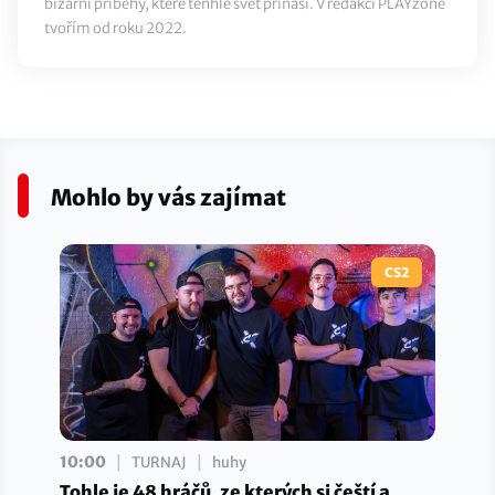
bizarní příběhy, které tenhle svět přináší. V redakci PLAYzone
tvořím od roku 2022.
Mohlo by vás zajímat
CS2
|
|
10:00
TURNAJ
huhy
Tohle je 48 hráčů, ze kterých si čeští a