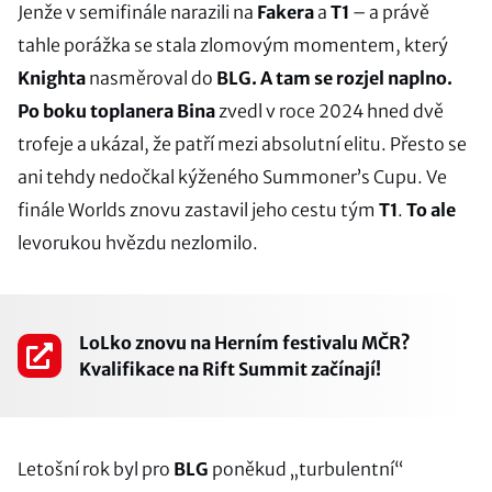
Jenže v semifinále narazili na
Fakera
a
T1
– a právě
tahle porážka se stala zlomovým momentem, který
Knighta
nasměroval do
BLG. A tam se rozjel naplno.
Po boku toplanera Bina
zvedl v roce 2024 hned dvě
trofeje a ukázal, že patří mezi absolutní elitu. Přesto se
ani tehdy nedočkal kýženého Summoner’s Cupu. Ve
finále Worlds znovu zastavil jeho cestu tým
T1
.
To ale
levorukou hvězdu nezlomilo.
LoLko znovu na Herním festivalu MČR?
Kvalifikace na Rift Summit začínají!
Letošní rok byl pro
BLG
poněkud „turbulentní“