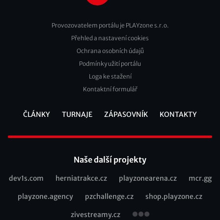
Provozovatelem portálu je PLAYzone s.r.o.
Přehled a nastavení cookies
Footer
Ochrana osobních údajů
2
Podmínky užití portálu
Loga ke stažení
Kontaktní formulář
ČLÁNKY
TURNAJE
ZÁPASOVNÍK
KONTAKTY
Footer
Naše další projekty
dev1s.com
herniatrakce.cz
playzonearena.cz
mcr.gg
Recommended
playzone.agency
pzchallenge.cz
shop.playzone.cz
links
zivestreamy.cz