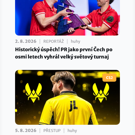
|
|
2. 8. 2026
REPORTÁŽ
huhy
Historický úspěch! PR jako první Čech po
osmi letech vyhrál velký světový turnaj
CS2
|
|
5. 8. 2026
PŘESTUP
huhy