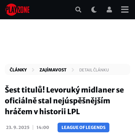
Přejít
k
hlavnímu
obsahu
ČLÁNKY
ZAJÍMAVOST
DETAIL ČLÁNKU
Šest titulů! Levoruký midlaner se
oficiálně stal nejúspěšnějším
hráčem v historii LPL
|
23. 9. 2025
14:00
LEAGUE OF LEGENDS