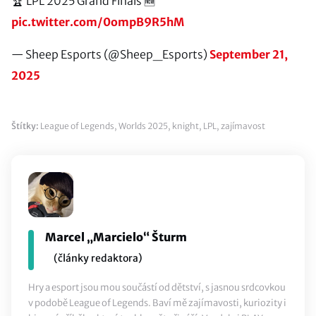
🏆 LPL 2025 Grand Finals 🆕
pic.twitter.com/0ompB9R5hM
— Sheep Esports (@Sheep_Esports)
September 21,
2025
Štítky:
League of Legends
,
Worlds 2025
,
knight
,
LPL
,
zajímavost
Marcel „Marcielo“ Šturm
(články redaktora)
Hry a esport jsou mou součástí od dětství, s jasnou srdcovkou
v podobě League of Legends. Baví mě zajímavosti, kuriozity i