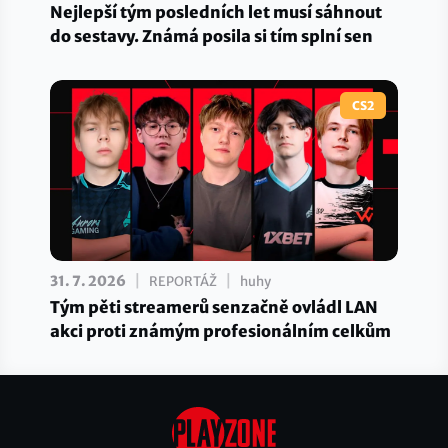
Nejlepší tým posledních let musí sáhnout
do sestavy. Známá posila si tím splní sen
CS2
|
|
31. 7. 2026
REPORTÁŽ
huhy
Tým pěti streamerů senzačně ovládl LAN
akci proti známým profesionálním celkům