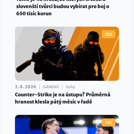
slovenští tvůrci budou vybírat pro boj o
650 tisíc korun
CS2
|
|
2. 8. 2026
GAMING
huhy
Counter-Strike je na ústupu? Průměrná
hranost klesla pátý měsíc v řadě
CS2