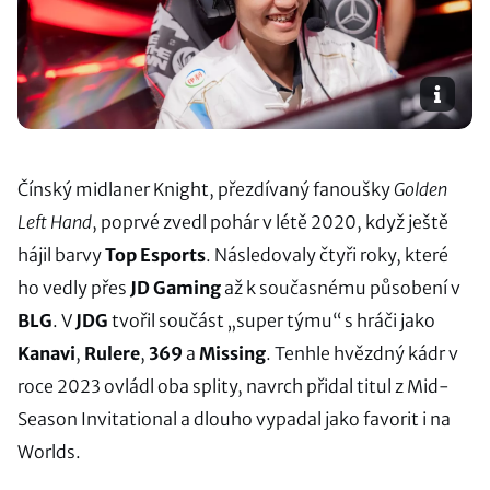
Čínský midlaner Knight, přezdívaný fanoušky
Golden
Left Hand
, poprvé zvedl pohár v létě 2020, když ještě
hájil barvy
Top Esports
. Následovaly čtyři roky, které
ho vedly přes
JD Gaming
až k současnému působení v
BLG
. V
JDG
tvořil součást „super týmu“ s hráči jako
Kanavi
,
Rulere
,
369
a
Missing
. Tenhle hvězdný kádr v
roce 2023 ovládl oba splity, navrch přidal titul z Mid-
Season Invitational a dlouho vypadal jako favorit i na
Worlds.