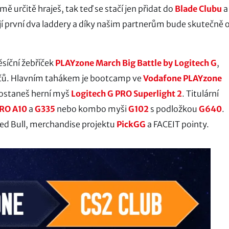
ě určitě hraješ, tak teď se stačí jen přidat do
Blade Clubu
a
jí první dva laddery a díky našim partnerům bude skutečně 
síční žebříček
PLAYzone March Big Battle by Logitech G
,
áčů. Hlavním tahákem je bootcamp ve
Vodafone PLAYzone
 dostaneš herní myš
Logitech G PRO Superlight 2
. Titulární
TRO A10
a
G335
nebo kombo myši
G102
s podložkou
G640
.
Red Bull, merchandise projektu
PickGG
a FACEIT pointy.