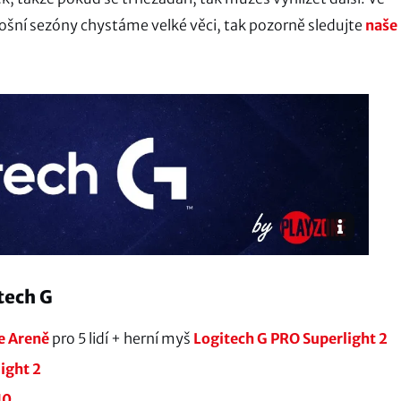
ní sezóny chystáme velké věci, tak pozorně sledujte
naše
tech G
e Areně
pro 5 lidí + herní myš
Logitech G PRO Superlight 2
ight 2
10