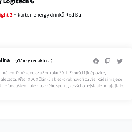
y Logitech G
ight 2
+ karton energy drinků Red Bull
lina
(články redaktora)
ti jménem PLAYzone.cz už od roku 2011. Zkoušel i jiné pozice,
ale cesta. Přes 10000 článků a bleskovek hovoří za vše. Rád si hraje se
k. Je fanouškem také klasického sportu, ze všeho nejvíc ale miluje jídlo.