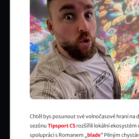
Chtěl bys posunout své volnočasové hraní na dal
sezónu
Tipsport CS
rozšířili lokální ekosystém
spolupráci s Romanem „
blade
“ Pilným chystá