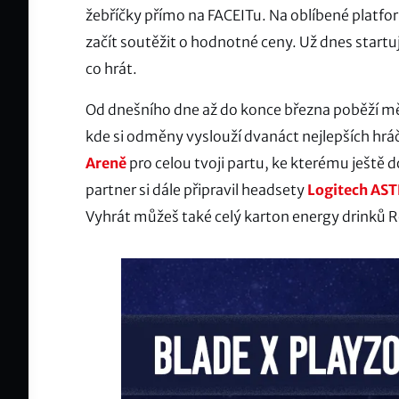
žebříčky přímo na FACEITu. Na oblíbené platform
začít soutěžit o hodnotné ceny. Už dnes startu
co hrát.
Od dnešního dne až do konce března poběží mě
kde si odměny vyslouží dvanáct nejlepších hr
Areně
pro celou tvoji partu, ke kterému ještě
partner si dále připravil headsety
Logitech AS
Vyhrát můžeš také celý karton energy drinků 