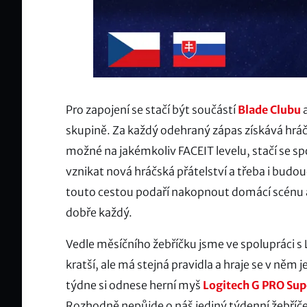
Pro zapojení se stačí být součástí
Blade Clubu
a
skupině. Za každý odehraný zápas získává hráč 
možné na jakémkoliv FACEIT levelu, stačí se sp
vznikat nová hráčská přátelství a třeba i budou
touto cestou podaří nakopnout domácí scénu a 
dobře každý.
Vedle měsíčního žebříčku jsme ve spolupráci s 
kratší, ale má stejná pravidla a hraje se v něm
týdne si odnese herní myš
Logitech G PRO Sup
Rozhodně nepůjde o náš jediný týdenní žebříček