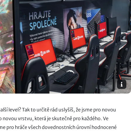
ší level? Tak to určitě rád uslyšíš, že jsme pro novou
 o novou vrstvu, která je skutečně pro každého. Ve
me pro hráče všech dovednostních úrovní hodnocené