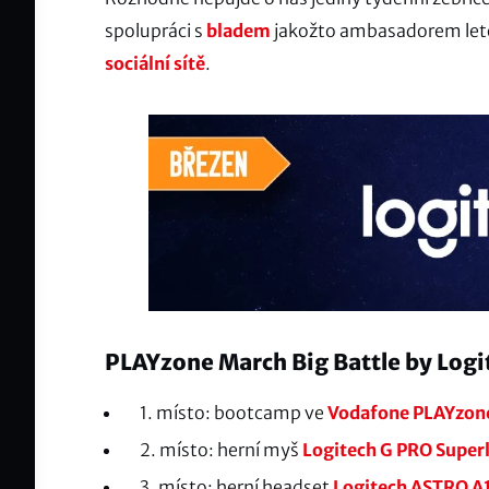
spolupráci s
bladem
jakožto ambasadorem letoš
sociální sítě
.
PLAYzone March Big Battle by Logi
1. místo: bootcamp ve
Vodafone PLAYzon
2. místo: herní myš
Logitech G PRO Superl
3. místo: herní headset
Logitech ASTRO A