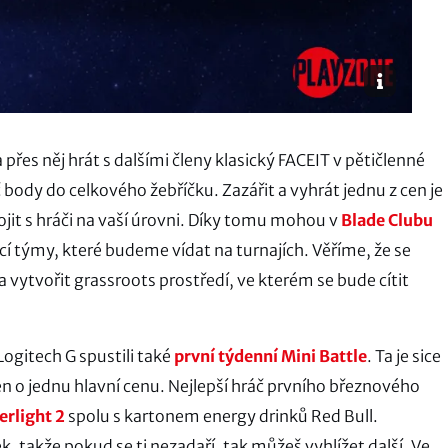
 přes něj hrát s dalšími členy klasický FACEIT v pětičlenné
body do celkového žebříčku. Zazářit a vyhrát jednu z cen je
ojit s hráči na vaší úrovni. Díky tomu mohou v
Blade Clubu
cí týmy, které budeme vídat na turnajích. Věříme, že se
vytvořit grassroots prostředí, ve kterém se bude cítit
Logitech G spustili také
první týdenní Mini Battle
. Ta je sice
 jen o jednu hlavní cenu. Nejlepší hráč prvního březnového
erlight 2
spolu s kartonem energy drinků Red Bull.
, takže pokud se ti nezadaří, tak můžeš vyhlížet další. Ve