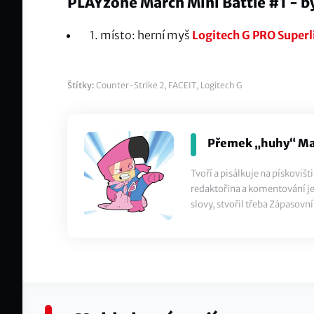
PLAYzone March Mini Battle #1 - b
1. místo: herní myš
Logitech G PRO Superl
Štítky:
Counter-Strike 2
,
FACEIT
,
Logitech G
Přemek „huhy“ Ma
Tvoří a pisálkuje na pískoviš
redaktořina a komentování je 
slovy, stvořil třeba Zápasovní