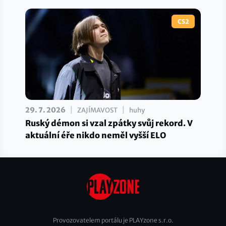
CS2
|
|
29. 7. 2026
ZAJÍMAVOST
huhy
Ruský démon si vzal zpátky svůj rekord. V
aktuální éře nikdo neměl vyšší ELO
Provozovatelem portálu je PLAYzone s.r.o.