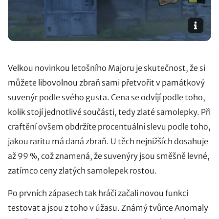
Velkou novinkou letošního Majoru je skutečnost, že si
můžete libovolnou zbraň sami přetvořit v památkový
suvenýr podle svého gusta. Cena se odvíjí podle toho,
kolik stojí jednotlivé součásti, tedy zlaté samolepky. Při
craftění ovšem obdržíte procentuální slevu podle toho,
jakou raritu má daná zbraň. U těch nejnižších dosahuje
až 99 %, což znamená, že suvenýry jsou směšně levné,
zatímco ceny zlatých samolepek rostou.
Po prvních zápasech tak hráči začali novou funkci
testovat a jsou z toho v úžasu. Známý tvůrce Anomaly