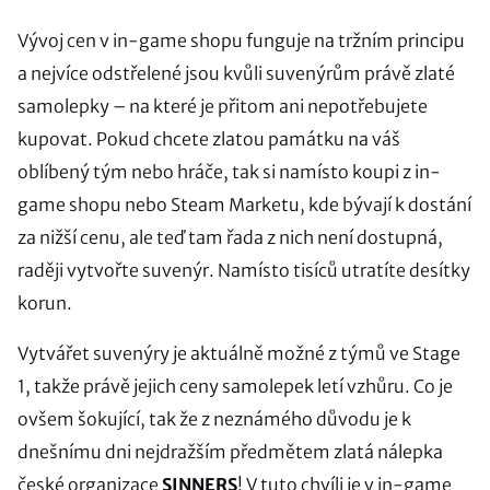
Vývoj cen v in-game shopu funguje na tržním principu
a nejvíce odstřelené jsou kvůli suvenýrům právě zlaté
samolepky – na které je přitom ani nepotřebujete
kupovat. Pokud chcete zlatou památku na váš
oblíbený tým nebo hráče, tak si namísto koupi z in-
game shopu nebo Steam Marketu, kde bývají k dostání
za nižší cenu, ale teď tam řada z nich není dostupná,
raději vytvořte suvenýr. Namísto tisíců utratíte desítky
korun.
Vytvářet suvenýry je aktuálně možné z týmů ve Stage
1, takže právě jejich ceny samolepek letí vzhůru. Co je
ovšem šokující, tak že z neznámého důvodu je k
dnešnímu dni nejdražším předmětem zlatá nálepka
české organizace
SINNERS
! V tuto chvíli je v in-game