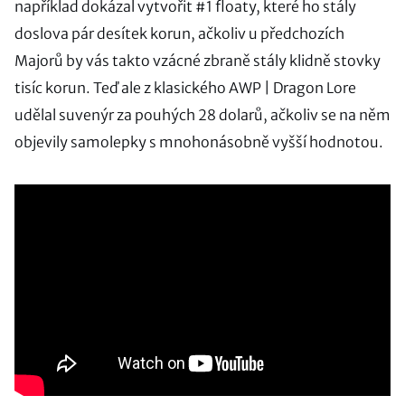
například dokázal vytvořit #1 floaty, které ho stály
doslova pár desítek korun, ačkoliv u předchozích
Majorů by vás takto vzácné zbraně stály klidně stovky
tisíc korun. Teď ale z klasického AWP | Dragon Lore
udělal suvenýr za pouhých 28 dolarů, ačkoliv se na něm
objevily samolepky s mnohonásobně vyšší hodnotou.