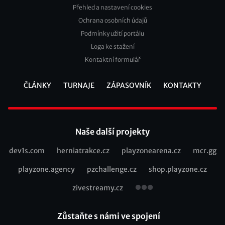
Přehled a nastavení cookies
Footer
Ochrana osobních údajů
2
Podmínky užití portálu
Loga ke stažení
Kontaktní formulář
ČLÁNKY
TURNAJE
ZÁPASOVNÍK
KONTAKTY
Footer
Naše další projekty
dev1s.com
herniatrakce.cz
playzonearena.cz
mcr.gg
Recommended
playzone.agency
pzchallenge.cz
shop.playzone.cz
links
zivestreamy.cz
Zůstaňte s námi ve spojení