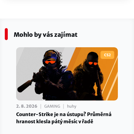
Mohlo by vás zajímat
CS2
|
|
2. 8. 2026
GAMING
huhy
Counter-Strike je na ústupu? Průměrná
hranost klesla pátý měsíc v řadě