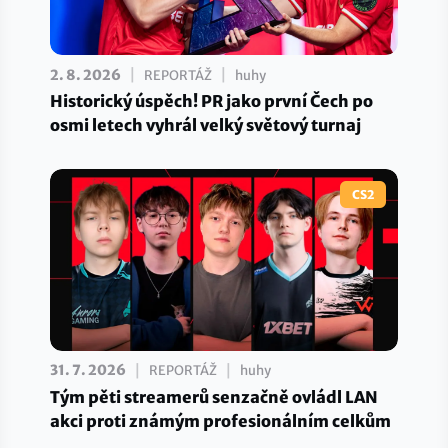
|
|
2. 8. 2026
REPORTÁŽ
huhy
Historický úspěch! PR jako první Čech po
osmi letech vyhrál velký světový turnaj
CS2
|
|
31. 7. 2026
REPORTÁŽ
huhy
Tým pěti streamerů senzačně ovládl LAN
akci proti známým profesionálním celkům