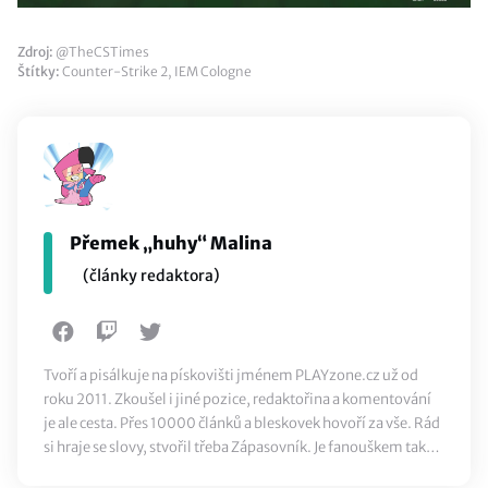
Zdroj:
@TheCSTimes
Štítky:
Counter-Strike 2
,
IEM Cologne
Přemek „huhy“ Malina
(články redaktora)
Tvoří a pisálkuje na pískovišti jménem PLAYzone.cz už od
roku 2011. Zkoušel i jiné pozice, redaktořina a komentování
je ale cesta. Přes 10000 článků a bleskovek hovoří za vše. Rád
si hraje se slovy, stvořil třeba Zápasovník. Je fanouškem také
klasického sportu, ze všeho nejvíc ale miluje jídlo.