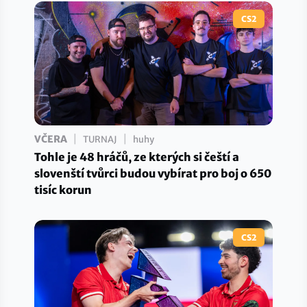
CS2
|
|
VČERA
TURNAJ
huhy
Tohle je 48 hráčů, ze kterých si čeští a
slovenští tvůrci budou vybírat pro boj o 650
tisíc korun
CS2