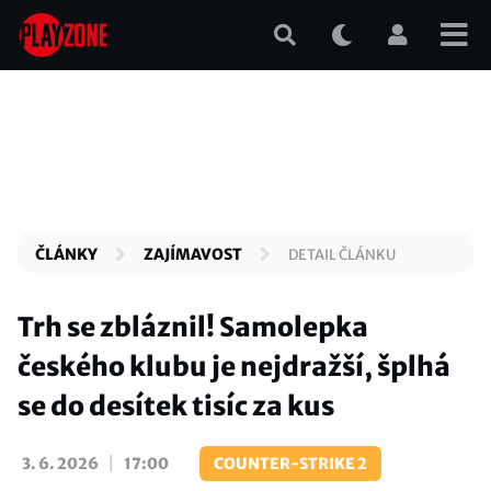
Přejít
k
hlavnímu
obsahu
ČLÁNKY
ZAJÍMAVOST
DETAIL ČLÁNKU
Trh se zbláznil! Samolepka
českého klubu je nejdražší, šplhá
se do desítek tisíc za kus
|
3. 6. 2026
17:00
COUNTER-STRIKE 2