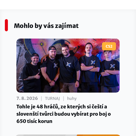
Mohlo by vás zajímat
CS2
|
|
7. 8. 2026
TURNAJ
huhy
Tohle je 48 hráčů, ze kterých si čeští a
slovenští tvůrci budou vybírat pro boj o
650 tisíc korun