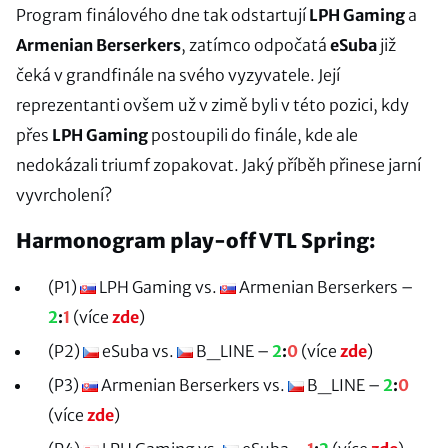
Program finálového dne tak odstartují
LPH Gaming
a
Armenian Berserkers
, zatímco odpočatá
eSuba
již
čeká v grandfinále na svého vyzyvatele. Její
reprezentanti ovšem už v zimě byli v této pozici, kdy
přes
LPH Gaming
postoupili do finále, kde ale
nedokázali triumf zopakovat. Jaký příběh přinese jarní
vyvrcholení?
Harmonogram play-off VTL Spring:
(P1)
LPH Gaming vs.
Armenian Berserkers –
2
:
1
(více
zde
)
(P2)
eSuba vs.
B_LINE –
2
:
0
(více
zde
)
(P3)
Armenian Berserkers vs.
B_LINE –
2
:
0
(více
zde
)