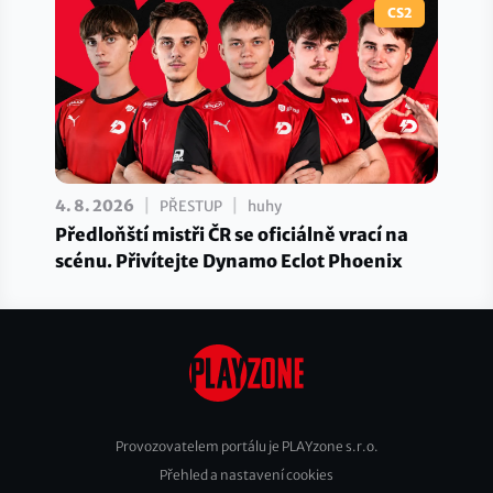
CS2
|
|
4. 8. 2026
PŘESTUP
huhy
Předloňští mistři ČR se oficiálně vrací na
scénu. Přivítejte Dynamo Eclot Phoenix
Provozovatelem portálu je PLAYzone s.r.o.
Přehled a nastavení cookies
Footer