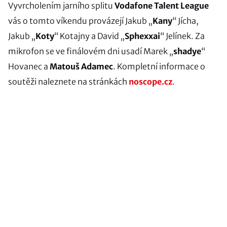
Vyvrcholením jarního splitu
Vodafone Talent League
vás o tomto víkendu provázejí Jakub „
Kany
“ Jícha,
Jakub „
Koty
“ Kotajny a David „
Sphexxai
“ Jelínek. Za
mikrofon se ve finálovém dni usadí Marek „
shadye
“
Hovanec a
Matouš Adamec
. Kompletní informace o
soutěži naleznete na stránkách
noscope.cz
.