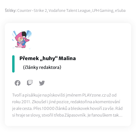
Štítky:
Counter-Strike 2
,
Vodafone Talent League
,
LPH Gaming
,
eSuba
Přemek „huhy“ Malina
(články redaktora)
Tvoří a pisálkuje na pískovišti jménem PLAYzone.cz už od
roku 2011. Zkoušel i jiné pozice, redaktořina a komentování
je ale cesta. Přes 10000 článků a bleskovek hovoří za vše. Rád
si hraje se slovy, stvořil třeba Zápasovník. Je fanouškem také
klasického sportu, ze všeho nejvíc ale miluje jídlo.