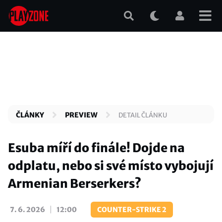
Přejít
k
hlavnímu
obsahu
ČLÁNKY
PREVIEW
DETAIL ČLÁNKU
Esuba míří do finále! Dojde na
odplatu, nebo si své místo vybojují
Armenian Berserkers?
|
7. 6. 2026
12:00
COUNTER-STRIKE 2