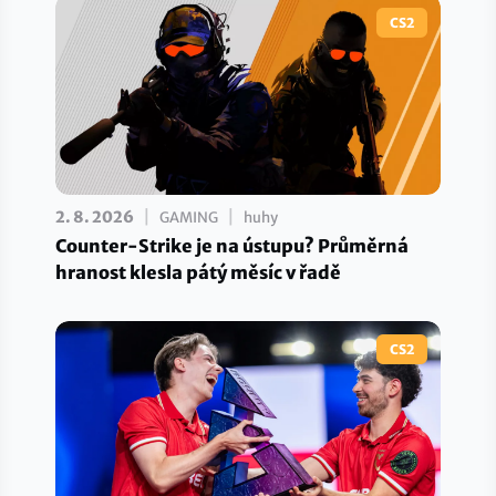
CS2
|
|
2. 8. 2026
GAMING
huhy
Counter-Strike je na ústupu? Průměrná
hranost klesla pátý měsíc v řadě
CS2