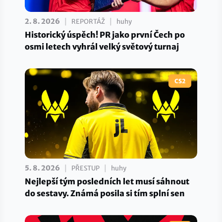
|
|
2. 8. 2026
REPORTÁŽ
huhy
Historický úspěch! PR jako první Čech po
osmi letech vyhrál velký světový turnaj
CS2
|
|
5. 8. 2026
PŘESTUP
huhy
Nejlepší tým posledních let musí sáhnout
do sestavy. Známá posila si tím splní sen