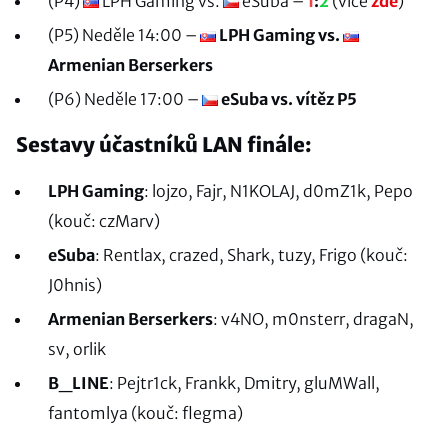
(P4)
LPH Gaming vs.
eSuba –
1
:
2
(více
zde
)
(P5) Neděle 14:00 –
LPH Gaming vs.
Armenian Berserkers
(P6) Neděle 17:00 –
eSuba vs. vítěz P5
Sestavy účastníků LAN finále:
LPH Gaming
: lojzo, Fajr, N1KOLAJ, d0mZ1k, Pepo
(kouč: czMarv)
eSuba
: Rentlax, crazed, Shark, tuzy, Frigo (kouč:
J0hnis)
Armenian Berserkers
: v4NO, m0nsterr, dragaN,
sv, orlik
B_LINE
: Pejtr1ck, Frankk, Dmitry, gluMWall,
fantomlya (kouč: flegma)