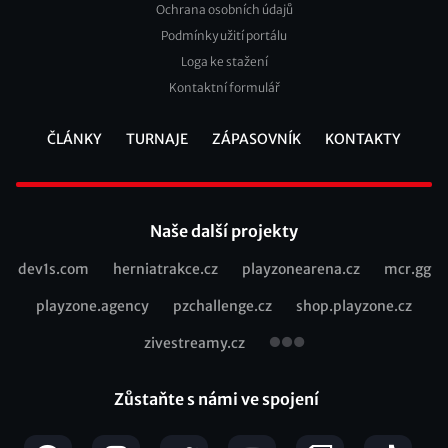
Ochrana osobních údajů
2
Podmínky užití portálu
Loga ke stažení
Kontaktní formulář
ČLÁNKY
TURNAJE
ZÁPASOVNÍK
KONTAKTY
Footer
Naše další projekty
dev1s.com
herniatrakce.cz
playzonearena.cz
mcr.gg
Recommended
playzone.agency
pzchallenge.cz
shop.playzone.cz
links
zivestreamy.cz
Zůstaňte s námi ve spojení