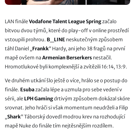
LAN finále
Vodafone Talent League Spring
začalo
bitvou dvou týmů, které do play-off v online prostředí
vstoupili prohrou.
B_LINE
neskutečným způsobem
táhl Daniel „
Frankk
“ Hardy, ani jeho 38 fragů na první
mapě ovšem na
Armenian Berserkers
nestačil.
Hromotlukové byli komplexnější a zvítězili 16:14, 13:9.
Ve druhém utkání šlo ještě o více, hrálo se o postup do
finále.
Esuba
začala lépe a uzmula pro sebe vedení v
sérii, ale
LPH Gaming
drtivým způsobem dokázal skóre
srovnat. Jeho hráči si však momentum neudrželi a Filip
„
Shark
“ Táborský dovedl modrou krev na rozhodující
mapě Nuke do finále tím nejtěsnějším rozdílem.