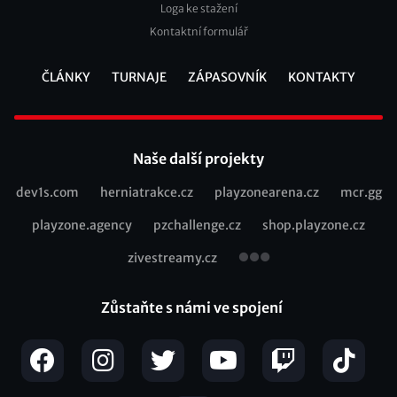
Loga ke stažení
Kontaktní formulář
ČLÁNKY
TURNAJE
ZÁPASOVNÍK
KONTAKTY
Footer
Naše další projekty
dev1s.com
herniatrakce.cz
playzonearena.cz
mcr.gg
Recommended
playzone.agency
pzchallenge.cz
shop.playzone.cz
links
zivestreamy.cz
Zůstaňte s námi ve spojení