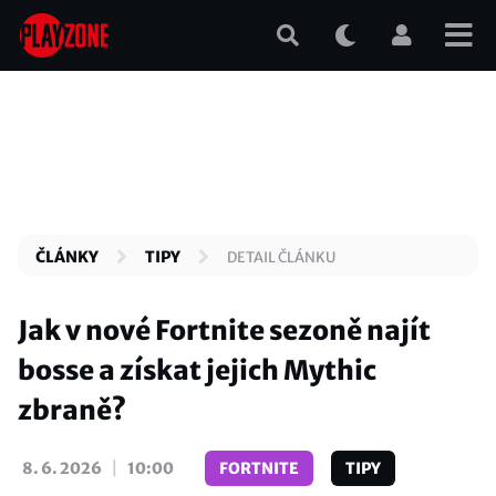
Přejít
k
hlavnímu
obsahu
ČLÁNKY
TIPY
DETAIL ČLÁNKU
Jak v nové Fortnite sezoně najít
bosse a získat jejich Mythic
zbraně?
|
8. 6. 2026
10:00
FORTNITE
TIPY