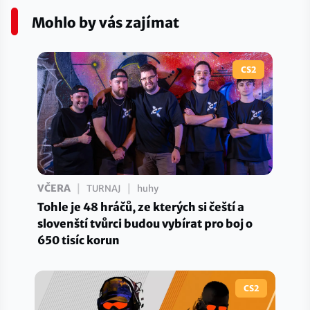
Mohlo by vás zajímat
CS2
|
|
VČERA
TURNAJ
huhy
Tohle je 48 hráčů, ze kterých si čeští a
slovenští tvůrci budou vybírat pro boj o
650 tisíc korun
CS2