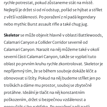
rychle potrestat, pokud zůstaneme stát na místě.
Nejlepší je držet si od ní odstup, pořád se hýbat a střílet
z větší vzdálenosti. Po poražení z ní padá legendary
nebo mythic Burst assault rifle a také chug jug.
Skeletor
se může objevit hlavně v oblasti Battlewoods,
Calamari Canyon a Collider Corridor severně od
Calamari Canyon. Narazit na něj můžeme také v okolí
severní části Calamari Canyon, takže se vyplatí tuto
oblast po prvním kruhu rychle zkontrolovat. Skeletor je
nepříjemný tím, že se během souboje dokáže léčit a
obnovovat si štíty. Pokud na něj budeme střílet jen po
troškách a dáme mu prostor, souboj se zbytečně
protáhne. Ideální je tlačit na něj konstantním
poškozením, držet si bezpečnou vzdálenost a
nepouštět si ho nablízko. Po poražení z něj padá