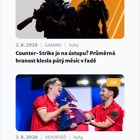
|
|
2. 8. 2026
GAMING
huhy
Counter-Strike je na ústupu? Průměrná
hranost klesla pátý měsíc v řadě
CS2
|
|
2. 8. 2026
REPORTÁŽ
huhy