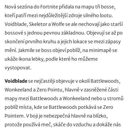
Nová sezóna do Fortnite přidala na mapu tři bosse,
kteří patří mezi nejdůležitější zdroje silného lootu.
Voidblade, Skeletor a Wolfe se ale nechovají jako starší
bossové s jednou pevnou základnou. Objevují se až po
skončení prvního kruhu a jejich lokace se mezi zápasy
mění. Jakmile se boss objeví poblíž, na minimapě se
ukáže ikona lebky, podle které ho můžeme
vystopovat.
Voidblade
se nejčastěji objevuje v okolí Battlewoods,
Wonkeeland a Zero Pointu, hlavně v zasněžené části
mapy mezi Battlewoods a Wonkeeland nebo u stromů
poblíž místa, kde se Battlewoods potkává se Zero
Pointem. V boji je nebezpečná hlavně na blízko,
protože používá meč, skáče do vzduchu a dokáže nás