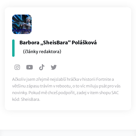
Barbora „SheisBara“ Polášková
(články redaktora)
Ačkoliv jsem zřejmě nejslabší hráčka v historii Fortnite a
většinu zápasu trávím v rebootu, o to víc miluju psát pro vás
novinky. Pokud mě chceš podpořit, zadej v item shopu SAC
kód: SheisBara.