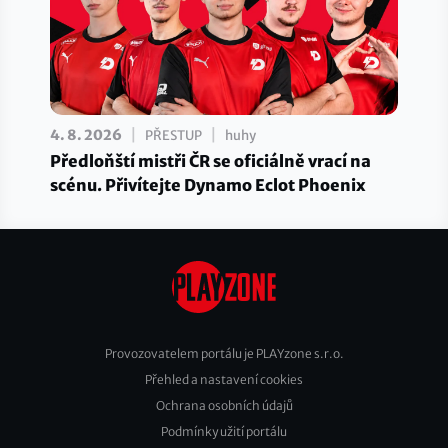
|
|
4. 8. 2026
PŘESTUP
huhy
Předloňští mistři ČR se oficiálně vrací na
scénu. Přivítejte Dynamo Eclot Phoenix
Provozovatelem portálu je PLAYzone s.r.o.
Přehled a nastavení cookies
Footer
Ochrana osobních údajů
2
Podmínky užití portálu