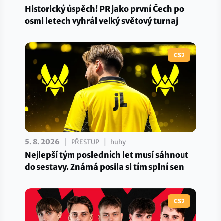
Historický úspěch! PR jako první Čech po
osmi letech vyhrál velký světový turnaj
CS2
|
|
5. 8. 2026
PŘESTUP
huhy
Nejlepší tým posledních let musí sáhnout
do sestavy. Známá posila si tím splní sen
CS2