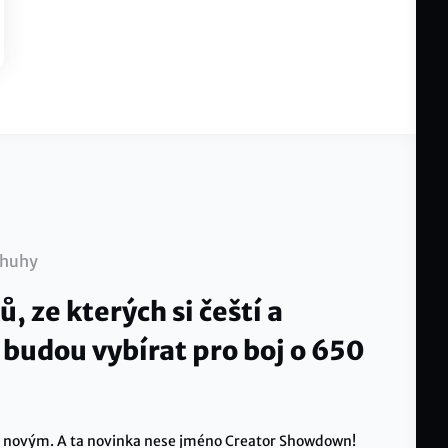
huhy
ů, ze kterých si čeští a
i budou vybírat pro boj o 650
čím novým. A ta novinka nese jméno Creator Showdown!