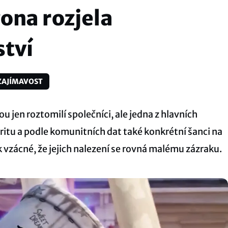
ona rozjela
ství
ZAJÍMAVOST
u jen roztomilí společníci, ale jedna z hlavních
itu a podle komunitních dat také konkrétní šanci na
k vzácné, že jejich nalezení se rovná malému zázraku.