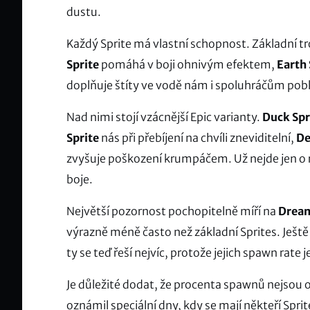
dustu.
Každý Sprite má vlastní schopnost. Základní tr
Sprite
pomáhá v boji ohnivým efektem,
Earth 
doplňuje štíty ve vodě nám i spoluhráčům pobl
Nad nimi stojí vzácnější Epic varianty.
Duck Spr
Sprite
nás při přebíjení na chvíli zneviditelní,
De
zvyšuje poškození krumpáčem. Už nejde jen o r
boje.
Největší pozornost pochopitelně míří na
Dream
výrazně méně často než základní Sprites. Ještě
ty se teď řeší nejvíc, protože jejich spawn rate j
Je důležité dodat, že procenta spawnů nejsou 
oznámil speciální dny, kdy se mají někteří Sprit