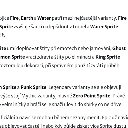
ojice
Fire
,
Earth
a
Water
patří mezi nejčastější varianty.
Fire
Sprite
zvyšuje šanci na lepší loot z truhel a
Water Sprite
íž.
ite
umí doplňovat štíty při emotech nebo jamování,
Ghost
mon Sprite
vrací zdraví a štíty po eliminaci a
King Sprite
oztomilou dekoraci, při správném použití zvrátí průběh
 Sprite
a
Punk Sprite
, Legendary varianty se ale objevují
 výše stojí Mythic varianty, hlavně
Zero Point Sprite
. Právě
e velmi nízký a hráči se je snaží ulovit do sbírky co nejdříve.
oficiální a navíc se mohou během sezony měnit. Epic už naví
es objevovat častěji nebo kdy půjde získat více Sprite dustu.