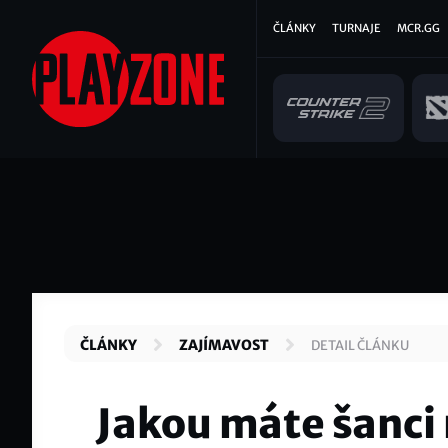
Přejít
Hlavní
ČLÁNKY
TURNAJE
MCR.GG
k
hlavnímu
navigace
obsahu
ČLÁNKY
ZAJÍMAVOST
DETAIL ČLÁNKU
Jakou máte šanci 