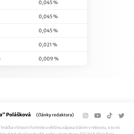
0,045 %
0,045 %
0,045 %
0,021 %
e
0,009 %
a“ Polášková
(články redaktora)
hráčka v historii Fortnite a většinu zápasu trávím v rebootu, o to víc