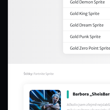
Gold Demon Sprite
Gold King Sprite
Gold Dream Sprite
Gold Punk Sprite
Gold Zero Point Sprit
Štítky:
Fortnite Sprite
Barbora „SheisBar
Ačkoliv jsem zřejmě nejslabší 