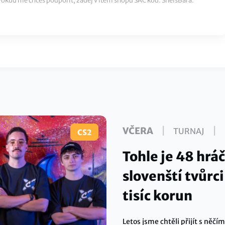
 Pokud mě chceš podpořit, zadej v item shopu SAC kód: SheisBara.
|
|
VČERA
TURNAJ
CS2
Tohle je 48 hráč
slovenští tvůrc
tisíc korun
Letos jsme chtěli přijít s ně