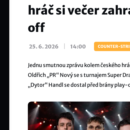
hráč si večer zah
off
|
25. 6. 2026
14:00
COUNTER-STRI
Jednu smutnou zprávu kolem českého hráč
Oldřich „PR“ Nový se s turnajem Super Dr
„Dytor“ Handl se dostal před brány play-of