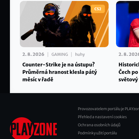
CS2
|
|
2. 8. 2026
2. 8. 202
GAMING
huhy
Counter-Strike je na ústupu?
Historic
Průměrná hranost klesla pátý
Čech po 
měsíc v řadě
světový 
Provozovatelem portálu je PLAYzon
Přehled a nastavení cookies
Footer
Ochrana osobních údajů
2
Podmínky užití portálu