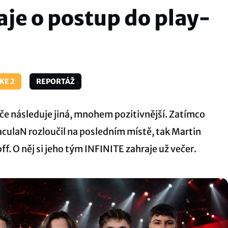
raje o postup do play-
KE 2
REPORTÁŽ
e následuje jiná, mnohem pozitivnější. Zatímco
aculaN rozloučil na posledním místě, tak Martin
f. O něj si jeho tým INFINITE zahraje už večer.