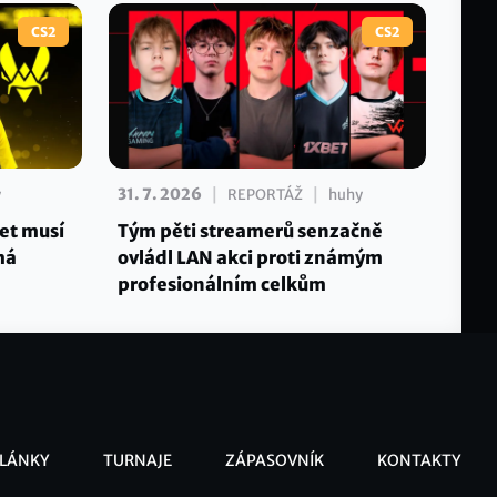
CS2
CS2
|
|
31. 7. 2026
y
REPORTÁŽ
huhy
let musí
Tým pěti streamerů senzačně
má
ovládl LAN akci proti známým
profesionálním celkům
LÁNKY
TURNAJE
ZÁPASOVNÍK
KONTAKTY