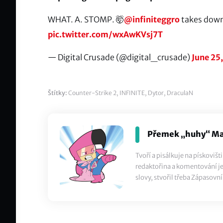
WHAT. A. STOMP. 🤯
@infiniteggro
takes dow
pic.twitter.com/wxAwKVsj7T
— Digital Crusade (@digital_crusade)
June 25
Štítky:
Counter-Strike 2
,
INFINITE
,
Dytor
,
DraculaN
Přemek „huhy“ Ma
Tvoří a pisálkuje na pískoviš
redaktořina a komentování je 
slovy, stvořil třeba Zápasovní