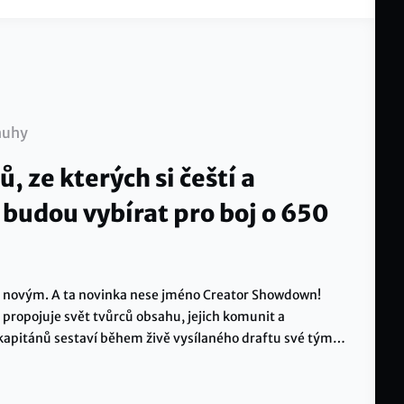
huhy
ů, ze kterých si čeští a
i budou vybírat pro boj o 650
čím novým. A ta novinka nese jméno Creator Showdown!
 propojuje svět tvůrců obsahu, jejich komunit a
kapitánů sestaví během živě vysílaného draftu své týmy
? Hrát začínáme 20. srpna a vše vyvrcholí 12. září
PLAYzone Areně.