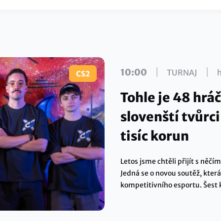
|
|
10:00
TURNAJ
CS2
Tohle je 48 hráč
slovenští tvůrc
tisíc korun
Letos jsme chtěli přijít s ně
Jedná se o novou soutěž, která
kompetitivního esportu. Šest 
– z jakých hráčů mají na výběr
finálovým dnem ve Vodafone 