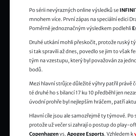
Po sérii nevýrazných online výsledků se
INFINI
mnohem více. První zápas na speciální edici Dr
Poměrně jednoznačným výsledkem podlehli
E
Druhé utkání mohli přeskočit, protože ruský 
si tak spravili až dnes, povedlo se jim to však
tým na vzestupu, který byl považován za jedno
bodů.
Mezi hlavní strůjce důležité výhry patřil právě 
té druhé ho s bilancí 17 ku 10 předběhl jen neza
úvodní prohře byl nejlepším hráčem, patří akt
Hlavní cíle jsou ale samozřejmě ty týmové. Po
protože už večer si zahrají o postup do play-o
Copenhagen
vs.
Apogee Esports
. Vzhledem k