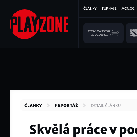
Přejít
Hlavní
ČLÁNKY
TURNAJE
MCR.GG
k
hlavnímu
navigace
obsahu
ČLÁNKY
REPORTÁŽ
DETAIL ČLÁNKU
Skvělá práce v po