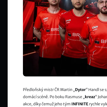
Předloňský mistr ČR Martin „
Dytor
“ Handl se s
domácí scéně. Po boku Rasmuse „
kreaz
“ Joha
akce, díky čemuž jeho tým
INFINITE
rychle vyl