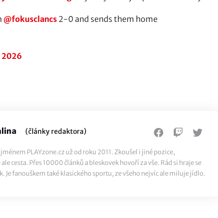
n
@fokusclancs
2-0 and sends them home
, 2026
lina
(články redaktora)
ti jménem PLAYzone.cz už od roku 2011. Zkoušel i jiné pozice,
ale cesta. Přes 10000 článků a bleskovek hovoří za vše. Rád si hraje se
k. Je fanouškem také klasického sportu, ze všeho nejvíc ale miluje jídlo.