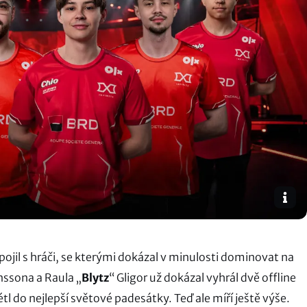
pojil s hráči, se kterými dokázal v minulosti dominovat na
nssona a Raula „
Blytz
“ Gligor už dokázal vyhrál dvě offline
étl do nejlepší světové padesátky. Teď ale míří ještě výše.