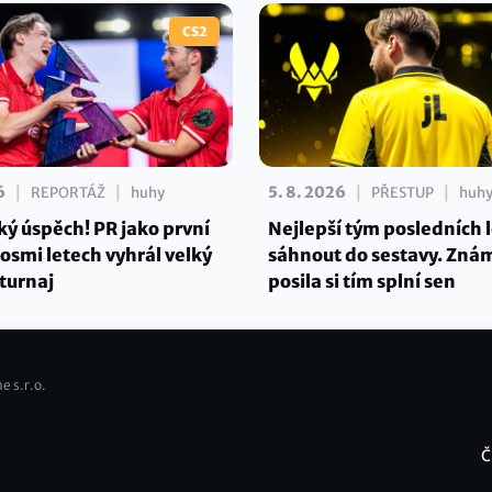
CS2
|
|
|
|
6
5. 8. 2026
REPORTÁŽ
huhy
PŘESTUP
huh
ký úspěch! PR jako první
Nejlepší tým posledních 
osmi letech vyhrál velký
sáhnout do sestavy. Zná
turnaj
posila si tím splní sen
e s.r.o.
Č