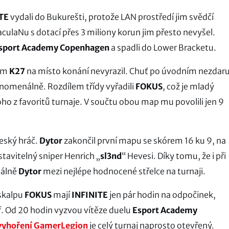
TE
vydali do Bukurešti, protože LAN prostředí jim svědčí
aculaNu s dotací přes 3 miliony korun jim přesto nevyšel.
sport Academy Copenhagen
a spadli do Lower Bracketu.
tým
K27
na místo konání nevyrazil. Chuť po úvodním nezdar
 fenomenálně. Rozdílem třídy vyřadili
FOKUS
, což je mladý
ho z favoritů turnaje. V součtu obou map mu povolili jen 9
český hráč.
Dytor
zakončil první mapu se skórem 16 ku 9, na
stavitelný sniper Henrich „
sl3nd
“ Hevesi. Díky tomu, že i při
uálně
Dytor
mezi nejlépe hodnocené střelce na turnaji.
 skalpu
FOKUS
mají
INFINITE
jen pár hodin na odpočinek,
ff. Od 20 hodin vyzvou vítěze duelu
Esport Academy
vyhoření GamerLegion
je celý turnaj naprosto otevřený.