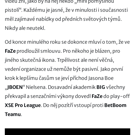
videu zní, jako by na něj někdo „mířil pomyslnou
pistolí“. Každému je jasné, že v minulosti i současnosti
měl zajímavé nabídky od předních světových týmů.
Nikdy ale neutekl.
Od konce minulého roku se dokonce mluví o tom, že ve
FaZe
prodloužil smlouvu. Pro někoho je blázen, pro
jiného skutečná ikona. Trpělivost ale není věčná,
vedení organizace už nemůže být pasivní. Jako první
krok k lepšímu časům se jeví příchod Jasona Boe
„
JBOEN
“ Nielsena. Dosavadní akademik
BIG
všechny
překvapil a senzačními výkony dovedl
FaZe
do play-off
XSE Pro League
. Do něj pozítří vstoupí proti
BetBoom
Teamu
.