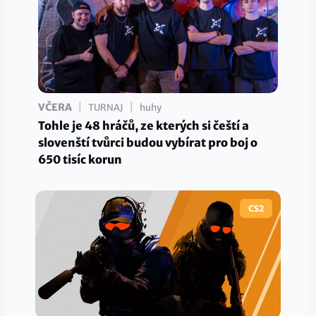
|
|
VČERA
TURNAJ
huhy
Tohle je 48 hráčů, ze kterých si čeští a
slovenští tvůrci budou vybírat pro boj o
650 tisíc korun
CS2