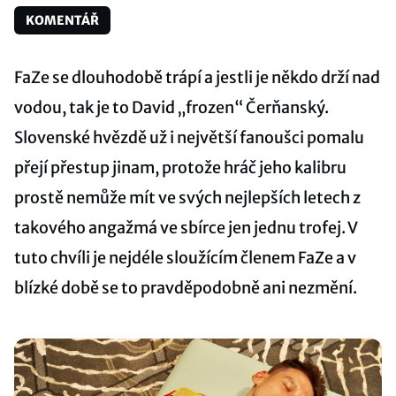
KOMENTÁŘ
FaZe se dlouhodobě trápí a jestli je někdo drží nad
vodou, tak je to David „frozen“ Čerňanský.
Slovenské hvězdě už i největší fanoušci pomalu
přejí přestup jinam, protože hráč jeho kalibru
prostě nemůže mít ve svých nejlepších letech z
takového angažmá ve sbírce jen jednu trofej. V
tuto chvíli je nejdéle sloužícím členem FaZe a v
blízké době se to pravděpodobně ani nezmění.