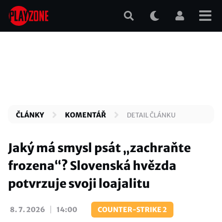
Přejít
k
hlavnímu
obsahu
ČLÁNKY
KOMENTÁŘ
DETAIL ČLÁNKU
Jaký má smysl psát „zachraňte
frozena“? Slovenská hvězda
potvrzuje svoji loajalitu
|
8. 7. 2026
14:00
COUNTER-STRIKE 2