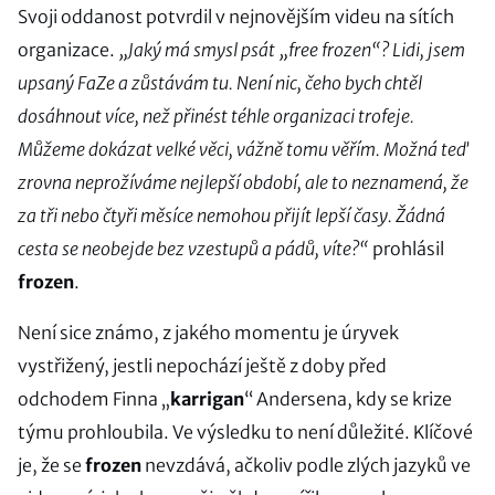
Svoji oddanost potvrdil v nejnovějším videu na sítích
organizace.
„Jaký má smysl psát „free frozen“? Lidi, jsem
upsaný FaZe a zůstávám tu. Není nic, čeho bych chtěl
dosáhnout více, než přinést téhle organizaci trofeje.
Můžeme dokázat velké věci, vážně tomu věřím. Možná teď
zrovna neprožíváme nejlepší období, ale to neznamená, že
za tři nebo čtyři měsíce nemohou přijít lepší časy. Žádná
cesta se neobejde bez vzestupů a pádů, víte?“
prohlásil
frozen
.
Není sice známo, z jakého momentu je úryvek
vystřižený, jestli nepochází ještě z doby před
odchodem Finna „
karrigan
“ Andersena, kdy se krize
týmu prohloubila. Ve výsledku to není důležité. Klíčové
je, že se
frozen
nevzdává, ačkoliv podle zlých jazyků ve