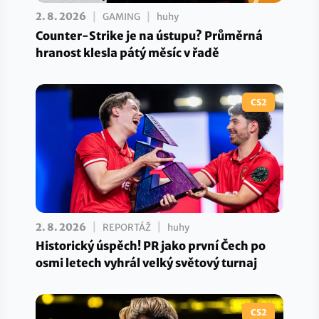
|
|
2. 8. 2026
GAMING
huhy
Counter-Strike je na ústupu? Průměrná
hranost klesla pátý měsíc v řadě
CS2
|
|
2. 8. 2026
REPORTÁŽ
huhy
Historický úspěch! PR jako první Čech po
osmi letech vyhrál velký světový turnaj
CS2