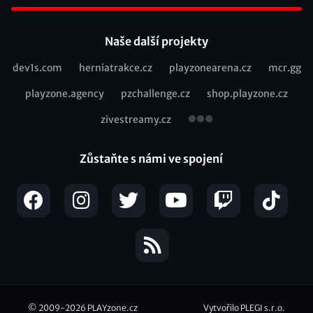
Footer
Naše další projekty
dev1s.com
herniatrakce.cz
playzonearena.cz
mcr.gg
Recommended
playzone.agency
pzchallenge.cz
shop.playzone.cz
links
zivestreamy.cz
Zůstaňte s námi ve spojení
© 2009-2026
PLAYzone.cz
Vytvořilo PLEGI s.r.o.