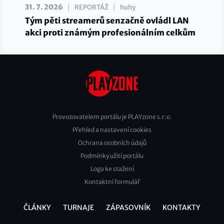
|
|
31. 7. 2026
REPORTÁŽ
huhy
Tým pěti streamerů senzačně ovládl LAN
akci proti známým profesionálním celkům
Provozovatelem portálu je PLAYzone s.r.o.
Přehled a nastavení cookies
Footer
Ochrana osobních údajů
2
Podmínky užití portálu
Loga ke stažení
Kontaktní formulář
ČLÁNKY
TURNAJE
ZÁPASOVNÍK
KONTAKTY