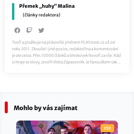
Přemek „huhy“ Malina
(články redaktora)
Tvoří a pisálkuje na pískovišti jménem PLAYzone.cz už od
roku 2011. Zkoušel i jiné pozice, redaktořina a komentování
je ale cesta. Přes 10000 článků a bleskovek hovoří za vše. Rád
si hraje se slovy, stvořil třeba Zápasovník. Je fanouškem také
klasického sportu, ze všeho nejvíc ale miluje jídlo.
Mohlo by vás zajímat
CS2