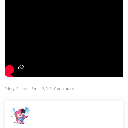
Štítky:
Counter-Strike 2
,
FaZe Clan
,
frozen