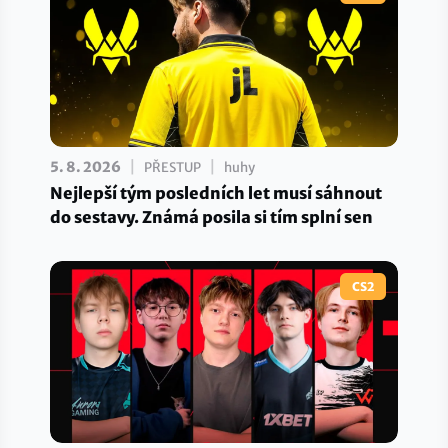
|
|
5. 8. 2026
PŘESTUP
huhy
Nejlepší tým posledních let musí sáhnout
do sestavy. Známá posila si tím splní sen
CS2