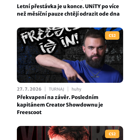
Letní přestávka je u konce. UNiTY po více
než měsíční pauze chtějí odrazit ode dna
CS2
|
|
27. 7. 2026
TURNAJ
huhy
Překvapení na závěr. Posledním
kapitánem Creator Showdownu je
Freescoot
CS2