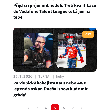
Přijď si zpříjemnit neděli. Třetí kvalifikace
do Vodafone Talent League čeká jen na
tebe
CS2
|
|
25. 7. 2026
TURNAJ
huhy
Pardubický hokejista Kaut nebo AWP
legenda oskar. Dnešní show bude mít
grády!
Pagination
‹
Předchozí
3
4
5
6
7
›
Následující