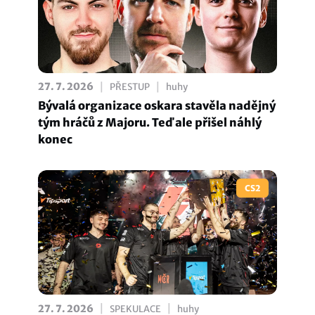
|
|
27. 7. 2026
PŘESTUP
huhy
Bývalá organizace oskara stavěla nadějný
tým hráčů z Majoru. Teď ale přišel náhlý
konec
CS2
|
|
27. 7. 2026
SPEKULACE
huhy