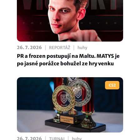
|
|
26. 7. 2026
REPORTÁŽ
huhy
PR a frozen postupují na Maltu. MATYS je
po jasné porážce bohužel ze hry venku
CS2
|
|
26. 7. 2026
TURNAJ
huhy