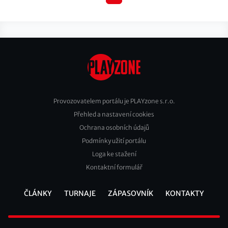
stránka
stránka
Provozovatelem portálu je PLAYzone s.r.o.
Přehled a nastavení cookies
Footer
Ochrana osobních údajů
2
Podmínky užití portálu
Loga ke stažení
Kontaktní formulář
ČLÁNKY
TURNAJE
ZÁPASOVNÍK
KONTAKTY
Footer