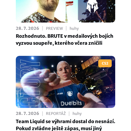
|
|
28. 7. 2026
PREVIEW
huhy
Rozhodnuto. BRUTE v medailových bojích
vyzvou soupeře, kterého včera zničili
CS2
|
|
28. 7. 2026
REPORTÁŽ
huhy
Team Liquid se výhrami dostal do nesnází.
Pokud zvládne ještě zápas, musí jiný