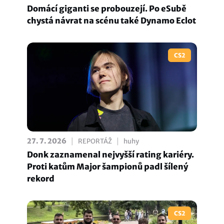
Domácí giganti se probouzejí. Po eSubě
chystá návrat na scénu také Dynamo Eclot
CS2
|
|
27. 7. 2026
REPORTÁŽ
huhy
Donk zaznamenal nejvyšší rating kariéry.
Proti katům Major šampionů padl šílený
rekord
CS2