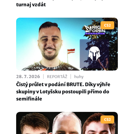
turnaj vzdát
CS2
|
|
28. 7. 2026
REPORTÁŽ
huhy
Čistý průlet v podání BRUTE. Díky výhře
skupiny v Lotyšsku postoupili přímo do
semifinále
CS2