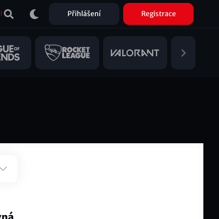
Přihlášení
Registrace
!
vná