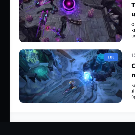
T
u
O
k
ur
p
1
LOL
C
m
F
si
úp
š