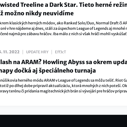
wisted Treeline a Dark Star. Tieto herné rež
ž možno nikdy neuvidíme
krem klasických herných módov, ako Ranked Solo/Duo, Normal Draft či 
toré v hre nájdeme aj dnes, stáli za úspechom League of Legends aj mnohé
čené najmä pre zábavu hráčov. Iba málo z nich si však hráči mohli vyskúšať 
osledných rokoch. Pamätáte si na niektoré z nich?
|
|
5. 11. 2022
UPDATE HRY
Eff3cT
lash na ARAM? Howling Abyss sa okrem upd
apy dočká aj špeciálneho turnaja
anúšikovia herného módu ARAM v League of Legends sa môžu tešiť. Riot 
 totiž po dlhej dobe pripravil aktualizáciu, ktorá mnohých z nich poteší. 
ravy terénu či pridania magitechnických brán si vývojári pre hráčov pripravi
peciálny turnaj, v ktorom budú rozdávať unikátne odmeny.