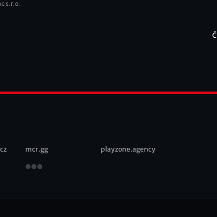
e s.r.o.
Č
F
cz
mcr.gg
playzone.agency