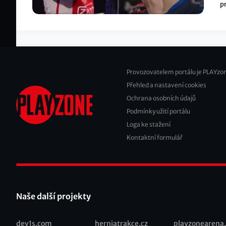
p
o
ba
Provozovatelem portálu je PLAYzon
Přehled a nastavení cookies
Footer
Ochrana osobních údajů
2
Podmínky užití portálu
Loga ke stažení
Kontaktní formulář
Naše další projekty
dev1s.com
herniatrakce.cz
playzonearena.