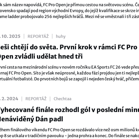
ak sám název napovídá, FC Pro Open je přímou cestou na světovou scénu. Č
ovensko spadají pod region východní Evropy, do jejíž kvalifikace se skrze i
ame ladder probojovalo 256 nejlepších hráčů. Mezi ně se vměstnali i tři zás
ší scény, dalším sítem ale neprošli.
|
|
. 10. 2025
REPORTÁŽ
huhy
eši chtějí do světa. První krok v rámci FC Pro
pen zvládli udělat hned tři
rvní cesta na mezinárodní scénu v novém ročníku EA Sports FC 26 vede přes
rnaj FC Pro Open. Síto je však neúprosné, každou fází projdou jen ti nejlepš
rtuální fotbalisté. Do prvotních bojů se zapojil i nejeden český hráč, přiče
nále regionu to dotáhli hned tři.
|
|
. 2. 2024
REPORTÁŽ
Chechtaa
yhecované finále rozhodl gól v poslední min
enáviděný Dán padl
ěhem finálového víkendu FC Pro Open se rozdávalo více než osm milionů k
op 8 se utkala v tradičním pavouku - jedna prohra a konec. Do finále se nak