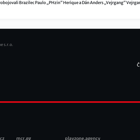
robojovali Brazilec Paulo „PHzin“ Herique a Dán Anders „Vejrgang“ Vejrga
brovsky napínavém finále si nakonec pro 1,85 milionu korun došel PHzin v
rvách Ajaxu. A poslední branku, jež rozhodla, oslavil ve stylu svého soupeř
e s.r.o.
Č
F
cz
mcr.gg
playzone.agency