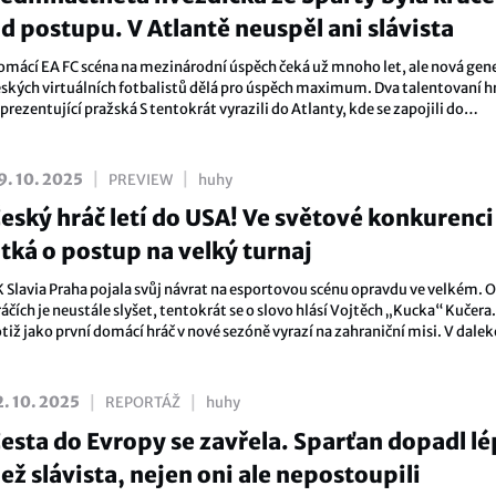
d postupu. V Atlantě neuspěl ani slávista
omácí EA FC scéna na mezinárodní úspěch čeká už mnoho let, ale nová gen
eských virtuálních fotbalistů dělá pro úspěch maximum. Dva talentovaní h
prezentující pražská S tentokrát vyrazili do Atlanty, kde se zapojili do
alifikace na turnaj o 14 milionů korun.
|
|
9. 10. 2025
PREVIEW
huhy
eský hráč letí do USA! Ve světové konkurenci
tká o postup na velký turnaj
K Slavia Praha pojala svůj návrat na esportovou scénu opravdu ve velkém. O 
áčích je neustále slyšet, tentokrát se o slovo hlásí Vojtěch „Kucka“ Kučera
tiž jako první domácí hráč v nové sezóně vyrazí na zahraniční misi. V dalek
tlantě bude bojovat o svůj hráčský sen.
|
|
2. 10. 2025
REPORTÁŽ
huhy
esta do Evropy se zavřela. Sparťan dopadl l
ež slávista, nejen oni ale nepostoupili