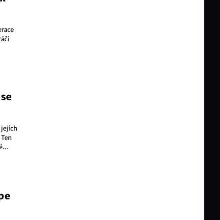
erace
ráči
 se
jejích
. Ten
é
épe