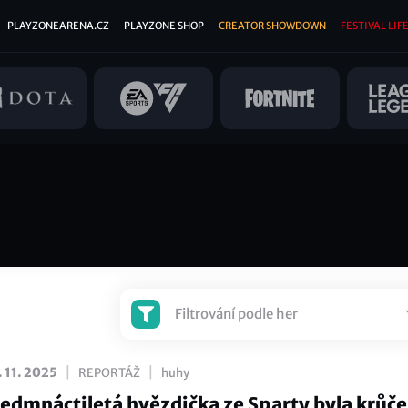
PLAYZONEARENA.CZ
PLAYZONE SHOP
CREATOR SHOWDOWN
FESTIVAL LIFE
Filtrování podle her
|
|
. 11. 2025
REPORTÁŽ
huhy
edmnáctiletá hvězdička ze Sparty byla krůč