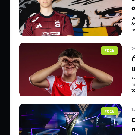
o
D
č
re
kv
2
FC 26
Č
u
S
hr
to
A
1
FC 26
C
n