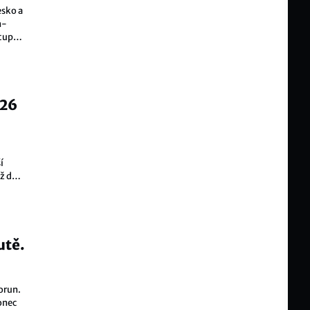
esko a
n-
tupci
 26
í
mž do
utě.
orun.
onec