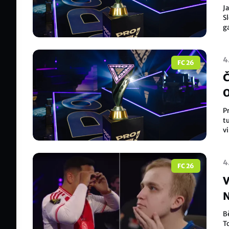
J
Sl
g
na
4
FC 26
Č
O
P
tu
vi
fi
4
FC 26
V
N
B
T