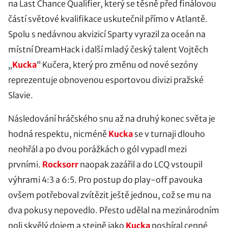
na Last Chance Qualifier, který se těsně před finálovou
částí světové kvalifikace uskutečnil přímo v Atlantě.
Spolu s nedávnou akvizicí Sparty vyrazil za oceán na
místní DreamHack i další mladý český talent Vojtěch
„
Kucka
“ Kučera, který pro změnu od nové sezóny
reprezentuje obnovenou esportovou divizi pražské
Slavie.
Následování hráčského snu až na druhý konec světa je
hodná respektu, nicméně
Kucka
se v turnaji dlouho
neohřál a po dvou porážkách o gól vypadl mezi
prvními.
Rocksorr
naopak zazářil a do LCQ vstoupil
výhrami 4:3 a 6:5. Pro postup do play-off pavouka
ovšem potřeboval zvítězit ještě jednou, což se mu na
dva pokusy nepovedlo. Přesto udělal na mezinárodním
poli skvělý dojem a stejně jako
Kucka
posbíral cenné