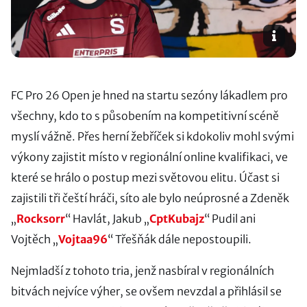
FC Pro 26 Open je hned na startu sezóny lákadlem pro
všechny, kdo to s působením na kompetitivní scéně
myslí vážně. Přes herní žebříček si kdokoliv mohl svými
výkony zajistit místo v regionální online kvalifikaci, ve
které se hrálo o postup mezi světovou elitu. Účast si
zajistili tři čeští hráči, síto ale bylo neúprosné a Zdeněk
„
Rocksorr
“ Havlát, Jakub „
CptKubajz
“ Pudil ani
Vojtěch „
Vojtaa96
“ Třešňák dále nepostoupili.
Nejmladší z tohoto tria, jenž nasbíral v regionálních
bitvách nejvíce výher, se ovšem nevzdal a přihlásil se