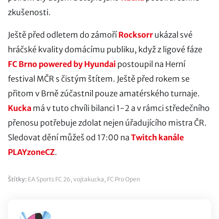
zkušenosti.
Ještě před odletem do zámoří
Rocksorr
ukázal své
hráčské kvality domácímu publiku, když z ligové fáze
FC Brno powered by Hyundai
postoupil na Herní
festival MČR s čistým štítem. Ještě před rokem se
přitom v Brně zúčastnil pouze amatérského turnaje.
Kucka
má v tuto chvíli bilanci 1-2 a v rámci středečního
přenosu potřebuje zdolat nejen úřadujícího mistra ČR.
Sledovat dění můžeš od 17:00 na
Twitch kanále
PLAYzoneCZ
.
Štítky:
EA Sports FC 26
,
vojtakucka
,
FC Pro Open