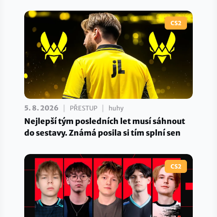
CS2
|
|
5. 8. 2026
PŘESTUP
huhy
Nejlepší tým posledních let musí sáhnout
do sestavy. Známá posila si tím splní sen
CS2