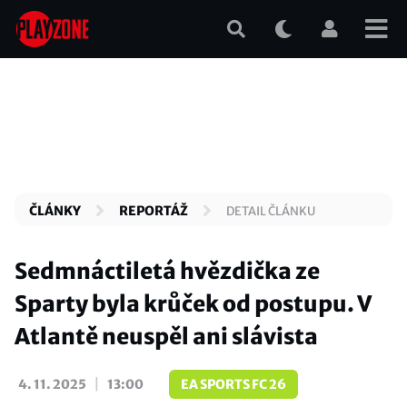
Přejít
k
hlavnímu
obsahu
ČLÁNKY
REPORTÁŽ
DETAIL ČLÁNKU
Sedmnáctiletá hvězdička ze
Sparty byla krůček od postupu. V
Atlantě neuspěl ani slávista
|
4. 11. 2025
13:00
EA SPORTS FC 26