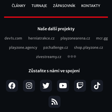
ČLÁNKY
TURNAJE
ZÁPASOVNÍK
KONTAKTY
Footer
Naše další projekty
dev1s.com
herniatrakce.cz
playzonearena.cz
mcr.gg
Recommended
playzone.agency
pzchallenge.cz
shop.playzone.cz
links
zivestreamy.cz
Zůstaňte s námi ve spojení