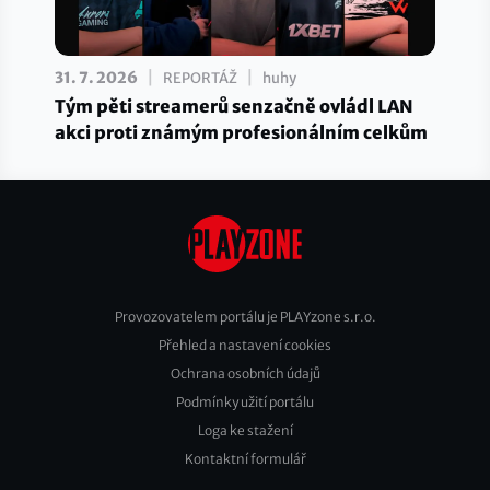
|
|
31. 7. 2026
REPORTÁŽ
huhy
Tým pěti streamerů senzačně ovládl LAN
akci proti známým profesionálním celkům
Provozovatelem portálu je PLAYzone s.r.o.
Přehled a nastavení cookies
Footer
Ochrana osobních údajů
2
Podmínky užití portálu
Loga ke stažení
Kontaktní formulář