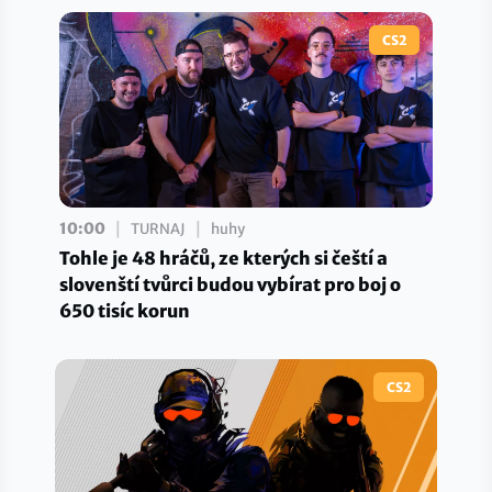
CS2
|
|
10:00
TURNAJ
huhy
Tohle je 48 hráčů, ze kterých si čeští a
slovenští tvůrci budou vybírat pro boj o
650 tisíc korun
CS2