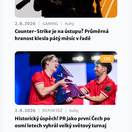
|
|
2. 8. 2026
GAMING
huhy
Counter-Strike je na ústupu? Průměrná
hranost klesla pátý měsíc v řadě
CS2
|
|
2. 8. 2026
REPORTÁŽ
huhy
Historický úspěch! PR jako první Čech po
osmi letech vyhrál velký světový turnaj