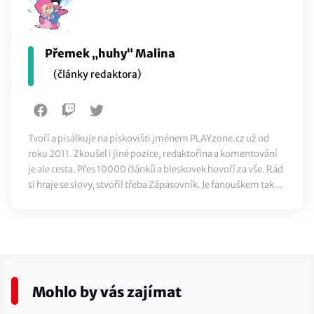
Přemek „huhy“ Malina
(články redaktora)
Tvoří a pisálkuje na pískovišti jménem PLAYzone.cz už od
roku 2011. Zkoušel i jiné pozice, redaktořina a komentování
je ale cesta. Přes 10000 článků a bleskovek hovoří za vše. Rád
si hraje se slovy, stvořil třeba Zápasovník. Je fanouškem také
klasického sportu, ze všeho nejvíc ale miluje jídlo.
Mohlo by vás zajímat