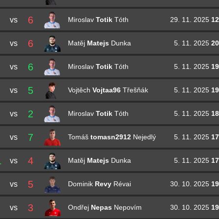
6
vs
29. 11. 2025
12
Miroslav
Totik
Tóth
6
vs
5. 11. 2025
20
Matěj
Matejs
Dunka
6
vs
5. 11. 2025
19
Miroslav
Totik
Tóth
5
vs
5. 11. 2025
19
Vojtěch
Vojtaa96
Třešňák
2
vs
5. 11. 2025
18
Miroslav
Totik
Tóth
7
vs
5. 11. 2025
17
Tomáš
tomasn2912
Nejedlý
1
4
vs
5. 11. 2025
17
Matěj
Matejs
Dunka
5
vs
30. 10. 2025
19
Dominik
Revy
Révai
3
vs
30. 10. 2025
19
Ondřej
Nepas
Nepovím