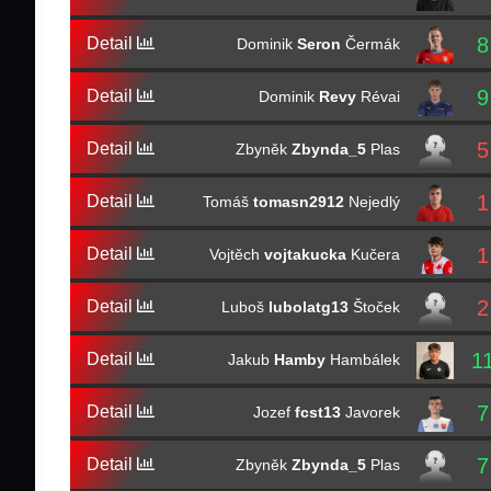
8
Detail
Dominik
Seron
Čermák
9
Detail
Dominik
Revy
Révai
5
Detail
Zbyněk
Zbynda_5
Plas
1
Detail
Tomáš
tomasn2912
Nejedlý
1
Detail
Vojtěch
vojtakucka
Kučera
2
Detail
Luboš
lubolatg13
Štoček
1
Detail
Jakub
Hamby
Hambálek
7
Detail
Jozef
fcst13
Javorek
7
Detail
Zbyněk
Zbynda_5
Plas