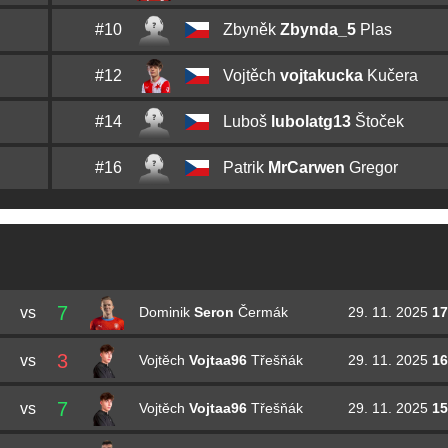
#10
Zbyněk
Zbynda_5
Plas
#12
Vojtěch
vojtakucka
Kučera
#14
Luboš
lubolatg13
Štoček
#16
Patrik
MrCarwen
Gregor
7
vs
29. 11. 2025
17
Dominik
Seron
Čermák
3
vs
29. 11. 2025
16
Vojtěch
Vojtaa96
Třešňák
7
vs
29. 11. 2025
15
Vojtěch
Vojtaa96
Třešňák