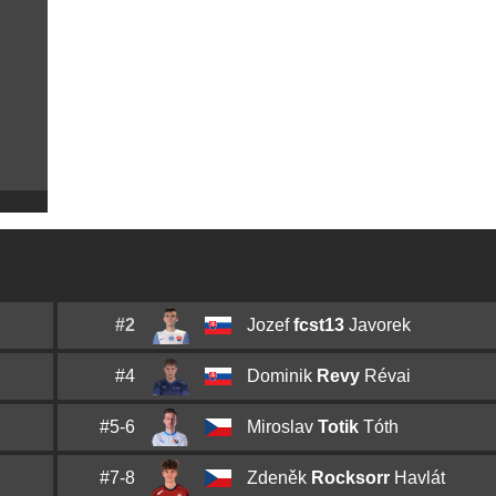
#2
Jozef
fcst13
Javorek
#4
Dominik
Revy
Révai
#5-6
Miroslav
Totik
Tóth
#7-8
Zdeněk
Rocksorr
Havlát