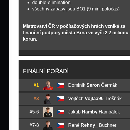
double-elimination
všechny zápasy jsou BO1 (9 min. poločas)
Mistrovství ČR v počítačových hrách vzniká za
finanční podpory města Brna ve výši 2,2 milionu
korun.
FINÁLNÍ POŘADÍ
#1
Dominik
Seron
Čermák
#3
Vojtěch
Vojtaa96
Třešňák
#5-6
Jakub
Hamby
Hambálek
#7-8
René
Rehny_
Büchner