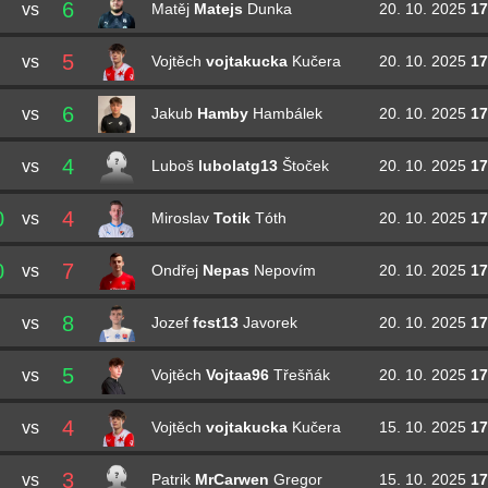
6
vs
20. 10. 2025
17
Matěj
Matejs
Dunka
5
vs
20. 10. 2025
17
Vojtěch
vojtakucka
Kučera
6
vs
20. 10. 2025
17
Jakub
Hamby
Hambálek
4
vs
20. 10. 2025
17
Luboš
lubolatg13
Štoček
0
4
vs
20. 10. 2025
17
Miroslav
Totik
Tóth
0
7
vs
20. 10. 2025
17
Ondřej
Nepas
Nepovím
8
vs
20. 10. 2025
17
Jozef
fcst13
Javorek
5
vs
20. 10. 2025
17
Vojtěch
Vojtaa96
Třešňák
4
vs
15. 10. 2025
17
Vojtěch
vojtakucka
Kučera
3
vs
15. 10. 2025
17
Patrik
MrCarwen
Gregor