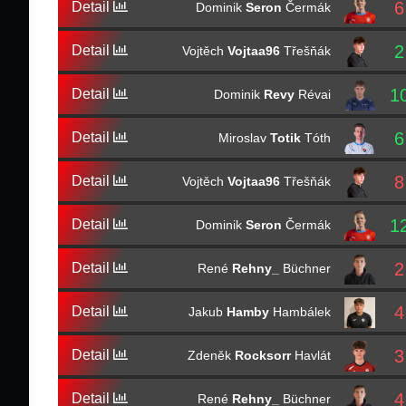
6
Detail
Dominik
Seron
Čermák
2
Detail
Vojtěch
Vojtaa96
Třešňák
1
Detail
Dominik
Revy
Révai
6
Detail
Miroslav
Totik
Tóth
8
Detail
Vojtěch
Vojtaa96
Třešňák
1
Detail
Dominik
Seron
Čermák
2
Detail
René
Rehny_
Büchner
4
Detail
Jakub
Hamby
Hambálek
3
Detail
Zdeněk
Rocksorr
Havlát
4
Detail
René
Rehny_
Büchner