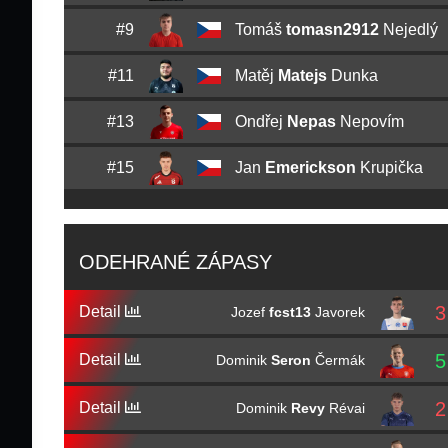
#9
Tomáš
tomasn2912
Nejedlý
#11
Matěj
Matejs
Dunka
#13
Ondřej
Nepas
Nepovím
#15
Jan
Emerickson
Krupička
ODEHRANÉ ZÁPASY
3
Detail
Jozef
fcst13
Javorek
5
Detail
Dominik
Seron
Čermák
2
Detail
Dominik
Revy
Révai