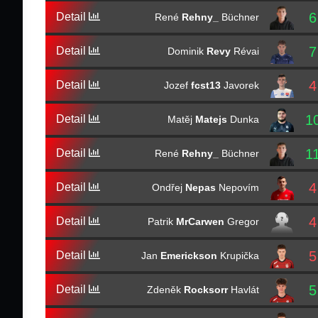
6
Detail
René
Rehny_
Büchner
7
Detail
Dominik
Revy
Révai
4
Detail
Jozef
fcst13
Javorek
1
Detail
Matěj
Matejs
Dunka
1
Detail
René
Rehny_
Büchner
4
Detail
Ondřej
Nepas
Nepovím
4
Detail
Patrik
MrCarwen
Gregor
5
Detail
Jan
Emerickson
Krupička
5
Detail
Zdeněk
Rocksorr
Havlát