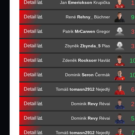
1
Detail
Jan
Emerickson
Krupička
9
Detail
René
Rehny_
Büchner
3
Detail
Patrik
MrCarwen
Gregor
3
Detail
Zbyněk
Zbynda_5
Plas
1
Detail
Zdeněk
Rocksorr
Havlát
1
Detail
Dominik
Seron
Čermák
6
Detail
Tomáš
tomasn2912
Nejedlý
2
Detail
Dominik
Revy
Révai
5
Detail
Dominik
Revy
Révai
7
Detail
Tomáš
tomasn2912
Nejedlý