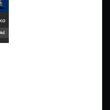
KO
0kč