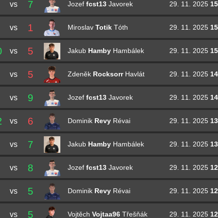
7
vs
29. 11. 2025
15
Jozef
fcst13
Javorek
1
vs
29. 11. 2025
15
Miroslav
Totik
Tóth
0
5
vs
29. 11. 2025
15
Jakub
Hamby
Hambálek
5
vs
29. 11. 2025
14
Zdeněk
Rocksorr
Havlát
9
vs
29. 11. 2025
14
Jozef
fcst13
Javorek
2
6
vs
29. 11. 2025
13
Dominik
Revy
Révai
7
vs
29. 11. 2025
13
Jakub
Hamby
Hambálek
8
vs
29. 11. 2025
12
Jozef
fcst13
Javorek
5
vs
29. 11. 2025
12
Dominik
Revy
Révai
5
vs
29. 11. 2025
12
Vojtěch
Vojtaa96
Třešňák