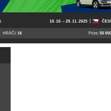
|
I
10. 10. – 29. 11. 2025
ČES
HRÁČI:
16
Prize:
50 00