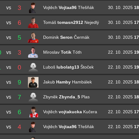
3
vs
30. 10. 2025
18
Vojtěch
Vojtaa96
Třešňák
6
vs
30. 10. 2025
17
Tomáš
tomasn2912
Nejedlý
5
vs
30. 10. 2025
17
Dominik
Seron
Čermák
0
3
vs
22. 10. 2025
19
Miroslav
Totik
Tóth
1
0
vs
22. 10. 2025
19
Luboš
lubolatg13
Štoček
9
vs
22. 10. 2025
18
Jakub
Hamby
Hambálek
7
vs
22. 10. 2025
18
Zbyněk
Zbynda_5
Plas
6
vs
22. 10. 2025
17
Vojtěch
vojtakucka
Kučera
4
vs
22. 10. 2025
17
Vojtěch
Vojtaa96
Třešňák