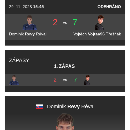
29. 11. 2025
15:45
ODEHRÁNO
2
7
vs
Dominik
Revy
Révai
Vojtěch
Vojtaa96
Třešňák
ZÁPASY
1. ZÁPAS
2
7
vs
Dominik
Revy
Révai