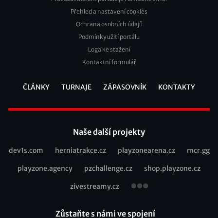
Přehled a nastavení cookies
Footer
Ochrana osobních údajů
2
Podmínky užití portálu
Loga ke stažení
Kontaktní formulář
ČLÁNKY
TURNAJE
ZÁPASOVNÍK
KONTAKTY
Footer
Naše další projekty
dev1s.com
herniatrakce.cz
playzonearena.cz
mcr.gg
Recommended
playzone.agency
pzchallenge.cz
shop.playzone.cz
links
zivestreamy.cz
Zůstaňte s námi ve spojení