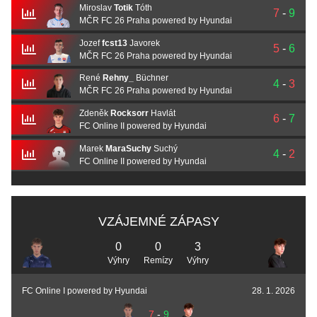
Miroslav
Totik
Tóth
7
-
9
MČR FC 26 Praha powered by Hyundai
Jozef
fcst13
Javorek
5
-
6
MČR FC 26 Praha powered by Hyundai
René
Rehny_
Büchner
4
-
3
MČR FC 26 Praha powered by Hyundai
Zdeněk
Rocksorr
Havlát
6
-
7
FC Online II powered by Hyundai
Marek
MaraSuchy
Suchý
4
-
2
FC Online II powered by Hyundai
VZÁJEMNÉ ZÁPASY
0
0
3
Výhry
Remízy
Výhry
FC Online I powered by Hyundai
28. 1. 2026
7
-
9