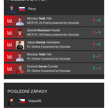
Revy
Miroslav
Totik
Tóth
4
-
8
MČR FC 26 Praha powered by Hyundai
Zdeněk
Rocksorr
Havlát
3
-
9
MČR FC 26 Praha powered by Hyundai
Jakub
Hamby
Hambálek
4
-
6
FC Online II powered by Hyundai
Miroslav
Totik
Tóth
8
-
6
FC Online II powered by Hyundai
Dominik
Seron
Čermák
5
-
4
FC Online II powered by Hyundai
POSLEDNÍ ZÁPASY
Vojtaa96