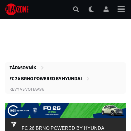
Přejít
k
hlavnímu
obsahu
ZÁPASOVNÍK
FC 26 BRNO POWERED BY HYUNDAI
REVY VS VOJTAA96
FC 26 BRNO POWERED BY HYUNDAI