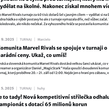
ydělat na školné. Nakonec získal mnohem ví
 Marvel Rivals turnaje za 40 tisíc dolarů šel s jasným cílem – vydělat si na 
dna hádka o výběr postavy ho ale z turnaje vymazala dřív, než vůbec začal. 
ásledovalo, ale nikdo nečekal. Za vyhozeného hráče se postavila komunita 
amotní vývojáři.
|
|
. 9. 2025
TURNAJ
Marcielo
omunita Marvel Rivals se spojuje v turnaji o
arádní ceny. Ukaž, co umíš!
eská a slovenská komunita Marvel Rivals dostává velkou šanci ukázat, co v n
treamer a organizátor Daniel „MagicStark“ Haša spouští dvoudenní komun
rnaj, který proběhne 20.–21. září od 12:00. Nejde jen o hraní pro zábavu, v
e prize pool 27 000 Lattice bodů, vouchery v hodnotě stovek dolarů a zápis 
o Hall of Fame.
|
|
. 5. 2025
TURNAJ
huhy
e to tady! Nová kompetitivní střílečka odhal
ampionát s dotací 65 milionů korun