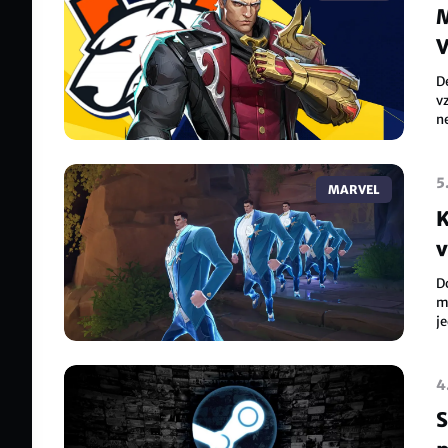
M
V
D
v
ne
š
5
MARVEL
K
v
Do
m
j
k
4
S