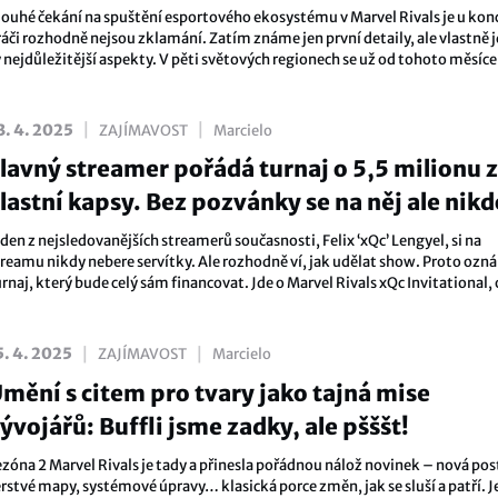
louhé čekání na spuštění esportového ekosystému v Marvel Rivals je u kon
ráči rozhodně nejsou zklamání. Zatím známe jen první detaily, ale vlastně j
y nejdůležitější aspekty. V pěti světových regionech se už od tohoto měsíc
jovat o více než 3 miliony dolarů!
|
|
3. 4. 2025
ZAJÍMAVOST
Marcielo
lavný streamer pořádá turnaj o 5,5 milionu z
lastní kapsy. Bez pozvánky se na něj ale nikd
edostane
den z nejsledovanějších streamerů současnosti, Felix ‘xQc’ Lengyel, si na
treamu nikdy nebere servítky. Ale rozhodně ví, jak udělat show. Proto ozn
rnaj, který bude celý sám financovat. Jde o Marvel Rivals xQc Invitational,
lání s prize poolem 250 000 dolarů – to je v přepočtu zhruba 5,5 milionu k
|
|
5. 4. 2025
ZAJÍMAVOST
Marcielo
mění s citem pro tvary jako tajná mise
ývojářů: Buffli jsme zadky, ale pšššt!
ezóna 2 Marvel Rivals je tady a přinesla pořádnou nálož novinek – nová pos
erstvé mapy, systémové úpravy… klasická porce změn, jak se sluší a patří. 