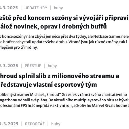
|
|
3. 3. 2025
UPDATE HRY
huhy
eště před koncem sezóny si vývojáři připravi
álož novinek, oprav i drobných buffů
o konce sezóny nám zbývá jen něco přes dva týdny, ale NetEase Games nele
ro hráče nachystali update všeho druhu. Vítané jsou jak různé změny, tak i
lepšení pro tři hrdiny.
|
|
2. 3. 2025
PŘESTUP
huhy
hroud splnil slib z milionového streamu a
ředstavuje vlastní esportový tým
blíbený streamer Michael „Shroud“ Grzesiek v rámci svého charitativního
ragathonu odhalil své plány. Do aktuálního multiplayerového hitu se býval
ofesionální FPS hráč nepřidá v aktivní roli, ačkoliv ho Marvel Rivals hodně 
le rozhodl se zaštítit vlastní tým SHROUD-X.
|
|
0. 3. 2025
REPORTÁŽ
huhy