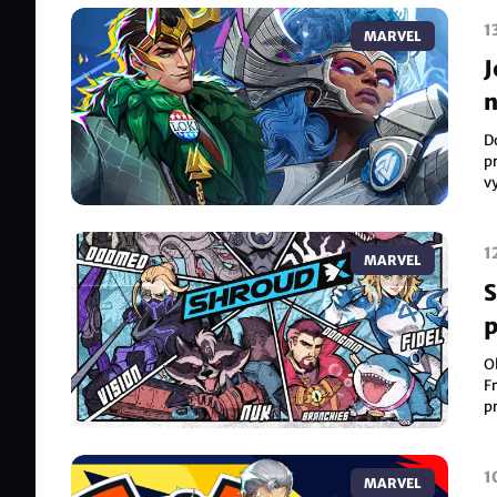
1
MARVEL
J
n
D
p
vy
1
MARVEL
S
p
O
F
pr
a
1
MARVEL