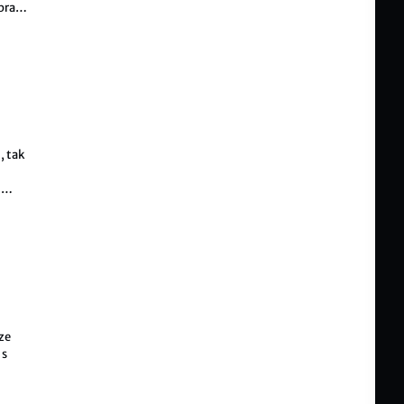
úprava
u
, tak
m
 jejíž
ze
 s