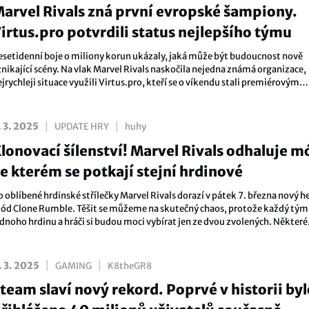
arvel Rivals zná první evropské šampiony.
irtus.pro potvrdili status nejlepšího týmu
esetidenní boje o miliony korun ukázaly, jaká může být budoucnost nově
znikající scény. Na vlak Marvel Rivals naskočila nejedna známá organizace,
jrychleji situace využili Virtus.pro, kteří se o víkendu stali premiérovým
ampionem Marvel Rivals Invitational za region EMEA.
|
|
. 3. 2025
UPDATE HRY
huhy
lonovací šílenství! Marvel Rivals odhaluje m
e kterém se potkají stejní hrdinové
 oblíbené hrdinské střílečky Marvel Rivals dorazí v pátek 7. března nový h
ód Clone Rumble. Těšit se můžeme na skutečný chaos, protože každý tým 
ednoho hrdinu a hráči si budou moci vybírat jen ze dvou zvolených. Některé
ombinace tak budou naprosto šílené!
|
|
. 3. 2025
GAMING
K8theGR8
team slaví nový rekord. Poprvé v historii byl