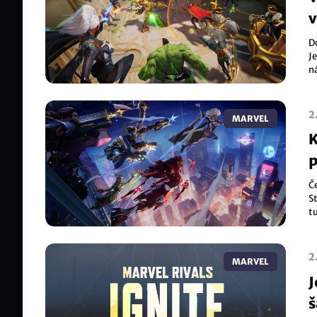
v
Do
Je
n
s
2
MARVEL
K
p
Č
S
tu
j
d
2
MARVEL
J
š