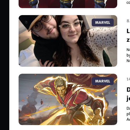
co
c
8
MARVEL
L
z
N
b
N
S
p
1
MARVEL
D
j
D
p
A