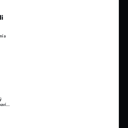
li
ní a
ý
baví,