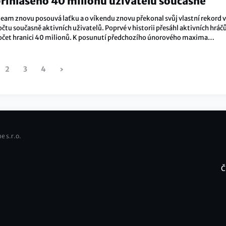
řihlášeno 40 milionů uživatelů současně
team znovu posouvá laťku a o víkendu znovu překonal svůj vlastní rekord v
čtu současně aktivních uživatelů. Poprvé v historii přesáhl aktivních hráč
očet hranici 40 milionů. K posunutí předchozího únorového maxima
opomohlo vydání titulu Monster Hunter Wilds.
2
3
4
›
Následující
stránka
e s.r.o.
Č
F