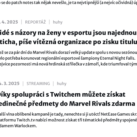
 se do patch notes tak nějak nevešlo, je ta nejvtipnější (a nejvíc očividná) 
elé sezóny. Všichni mužští hrdinové dostali upgrade svých pozadí.
|
|
. 4. 2025
REPORTÁŽ
huhy
idé s názory na ženy v esportu jsou najednou
ticha, píše vítězná organizace po zisku titul
ež se za pár dní do Marvel Rivals dorazí velký update spolu s novou sezónou
ylo potřeba korunovat regionální esportové šampiony Eternal Night Falls.
ejvíce pozornosti má nová hrdinská střílečka v zámoří, kde triumfoval tý
entinels. V jeho řadách najdeme také elitní hráčku Chassidy „aramori“ Kaye,
řítomnost na nejvyšší úrovni píše nádherný příběh.
|
|
4. 3. 2025
STREAMING
huhy
íky spolupráci s Twitchem můžete získat
edinečné předmety do Marvel Rivals zdarma
alší vlna oblíbené kampaně je tady, nenechte si ji utéct! NetEase Games skr
latformu Twitch.tv nabízí možnost získat tři tématické předměty spojené
damem Warlockem.