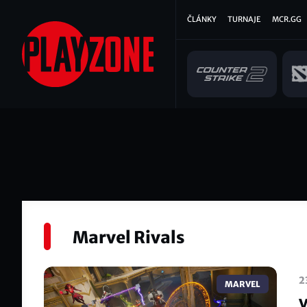
Přejít
Hlavní
ČLÁNKY
TURNAJE
MCR.GG
k
hlavnímu
navigace
obsahu
Marvel Rivals
2
MARVEL
V