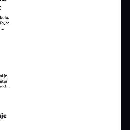
c
školu.
To, co
i
í je.
itní
e hře
vítězů
uje