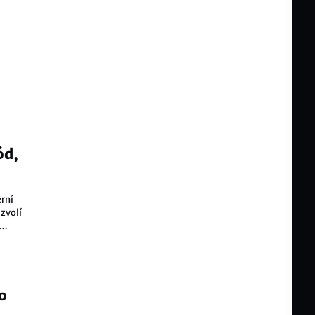
ód,
erní
zvolí
o