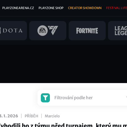
PLAYZONEARENA.CZ
PLAYZONE SHOP
CREATOR SHOWDOWN
FESTIVAL LIFE
Filtrování podle her
|
|
3. 1. 2026
PŘÍBĚH
Marcielo
yhodili ho z týmu před turnajem, který mu 