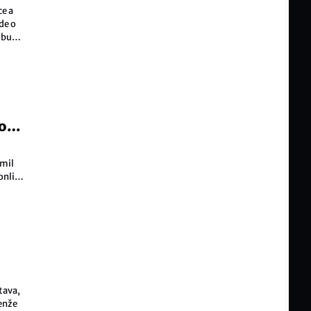
ce a
de o
e bude
o
ámil
 online
orun.
tava,
Jenže