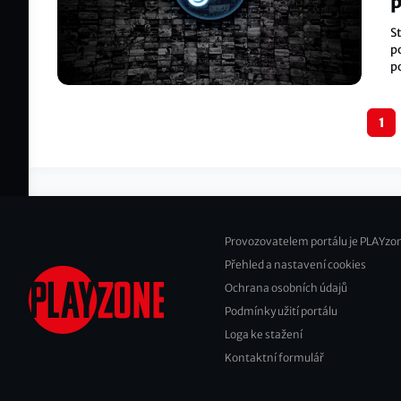
p
S
po
p
d
Pagination
1
Provozovatelem portálu je PLAYzon
Přehled a nastavení cookies
Footer
Ochrana osobních údajů
2
Podmínky užití portálu
Loga ke stažení
Kontaktní formulář