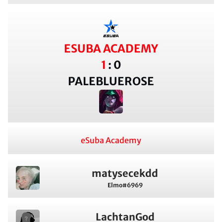
ESUBA ACADEMY
1
:
0
PALEBLUEROSE
eSuba Academy
matysecekdd
Elmo#6969
LachtanGod