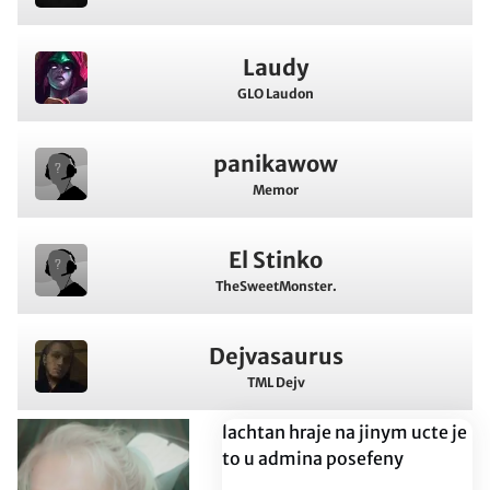
Laudy
GLO Laudon
panikawow
Memor
El Stinko
TheSweetMonster.
Dejvasaurus
TML Dejv
lachtan hraje na jinym ucte je
to u admina posefeny