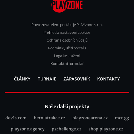
Provozovatelem portálu je PLAYzone s.r.o.
Přehled a nastavení cookies
Footer
Ochrana osobních údajů
2
Podmínky užití portálu
Loga ke stažení
Kontaktní formulář
ČLÁNKY
TURNAJE
ZÁPASOVNÍK
KONTAKTY
Footer
Naše další projekty
dev1s.com
herniatrakce.cz
playzonearena.cz
mcr.gg
Recommended
playzone.agency
pzchallenge.cz
shop.playzone.cz