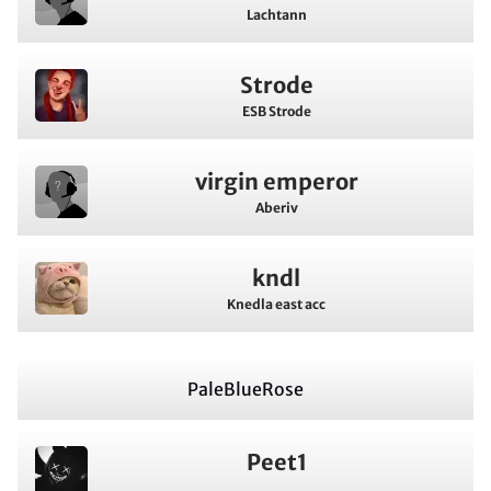
Lachtann
Strode
ESB Strode
virgin emperor
Aberiv
kndl
Knedla east acc
PaleBlueRose
Peet1