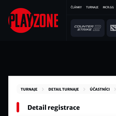
Přejít
Hlavní
ČLÁNKY
TURNAJE
MCR.GG
k
hlavnímu
navigace
obsahu
TURNAJE
DETAIL TURNAJE
ÚČASTNÍCI
Detail registrace