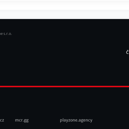
e s.r.o.
Č
F
cz
mcr.gg
playzone.agency