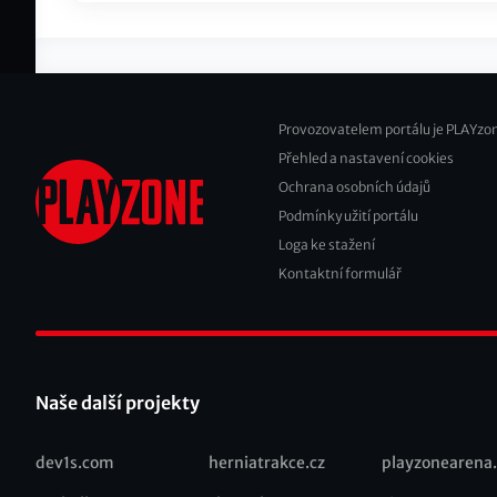
Provozovatelem portálu je PLAYzon
Přehled a nastavení cookies
Footer
Ochrana osobních údajů
2
Podmínky užití portálu
Loga ke stažení
Kontaktní formulář
Naše další projekty
dev1s.com
herniatrakce.cz
playzonearena.