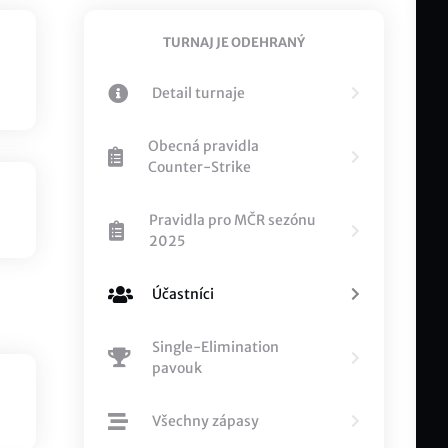
TURNAJ JE ODEHRANÝ
Detail turnaje
Obecná pravidla
Counter-Strike
Pravidla pro MČR sezónu
2025
Účastníci
Single-Elimination
pavouk
Všechny zápasy