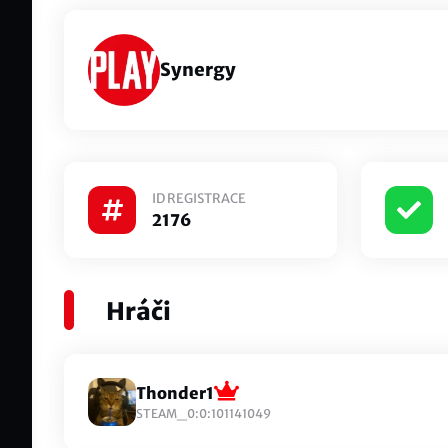
Synergy
ID REGISTRACE
2176
Hráči
Thonder1
STEAM_0:0:101141049