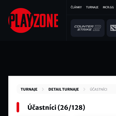
Přejít
Hlavní
ČLÁNKY
TURNAJE
MCR.GG
k
hlavnímu
navigace
obsahu
TURNAJE
DETAIL TURNAJE
ÚČASTNÍCI
Účastníci (26/128)