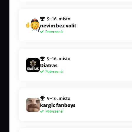
PitH16e
Zako
MaeIstrom
Jeky
9-16. místo
⁦asfa
MaeIstrom
nevim bez volit
Potvrzená
adamrokos
DD
Duckenzino#EUNE
Frea
Danden
kar
9-16. místo
ANT 
prettyumbrela#eune
Diatras
Potvrzená
ketilayn
Mat
i adore you#777
Supe
Lodicak
mil
9-16. místo
Mila
INV Lodicak#88888
kargic fanboys
Potvrzená
Setne
Ryb
⁦シンエイ ノウゼン⁩#⁦AYAYA⁩
Ryba