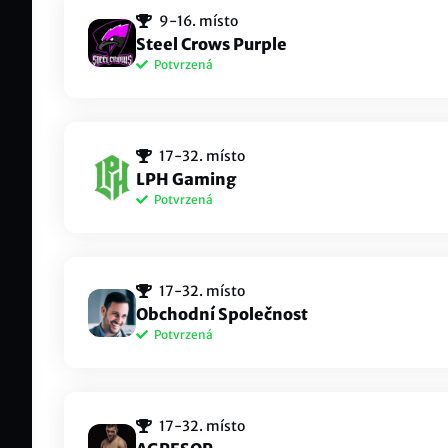
alešhora
aub
9-16. místo
maty
Eso Pesso Lidi#EUNE
Steel Crows Purple
Potvrzená
Dinrok
Kul
VVK Dinrok
Kuly
Ad1s
_An
17-32. místo
AnTi
ChernobylMutant#4444
LPH Gaming
Potvrzená
dustypear
sai
dustypear#aura
sain
Strudlicek
ImE
17-32. místo
MUDr 
Štrůdl
Obchodní Společnost
Potvrzená
Polox
The
Polox#EUNE
⁦Hallo
dark_mister
davi
17-32. místo
OS G
Desperate Dark#hell