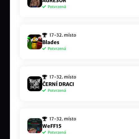
AGRESOR
Potvrzená
Nolisek
ahri
Noli#CRAZY
Pu55
Ajsicek
kub
17-32. místo
⁦kuba
Lomachenko Vasyl#GBRO
Blades
Potvrzená
skibiditomas
nay
トーマスxD#6969
⁦Král
xTheKurdx
Sa
17-32. místo
Same
Kurdík
ČERNÍ DRACI
Potvrzená
Doubispico
dan
Randál#EUNE
Dann
NeJwy
Lup
17-32. místo
Lupí
Joey Drippiani#CRAZY
WeFF15
Potvrzená
dante554
2d3