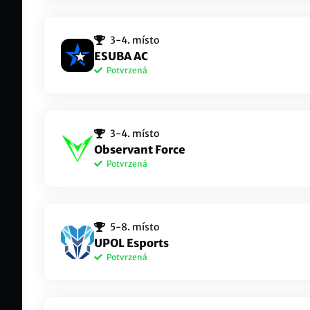
matysecekdd
esk
3-4. místo
Ivan
Elmo#6969
ESUBA AC
Potvrzená
Zubac
wel
Hi im pro Mid1#EUNE
ESB 
KapitanMarco
onl
3-4. místo
dane
Marco#LNINE
Observant Force
Potvrzená
Baumeefos
Dze
Baumeef#EUNE
Katy 
davidgreso
Dan
5-8. místo
Dan1
OBF Douvid#KOREA
UPOL Esports
Potvrzená
OBFMora
Exi
OBF Mora#JOKIV
OBF 
filet
Luk