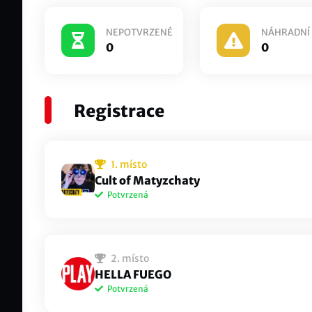
NEPOTVRZENÉ
NÁHRADNÍ
0
0
Registrace
1. místo
Cult of Matyzchaty
Potvrzená
matyzugandskechaty
J3rk
2. místo
J3rk
GLRB Matyzchaty#vehre
HELLA FUEGO
Potvrzená
Anonymouss
xavi
superhatemeworld#XAXA
Kare