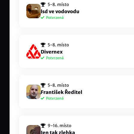
5-8. místo
luk
Christian bob#EUNE
lsd ve vodovodu
Potvrzená
nikolasbauer
Kiu
organictoxin#1463
Mare
nvnvn
ska
5-8. místo
soa 
sivir gerkhan#rvg
Divernex
Potvrzená
Foobar
Har
RVG FoobaR#EUNE
Meo
dzejnOs
War
5-8. místo
Ramp
Ðžejno #VTP
František Ředitel
Potvrzená
Marzo
Lyk
Marzo
Luky
PiggyS
Ride
9-16. místo
Ride
FrantišekŘeditel#MLÍKO
Jen tak zlehka