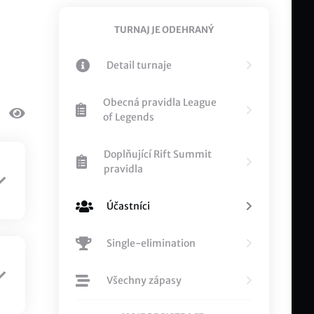
TURNAJ JE ODEHRANÝ
Detail turnaje
Obecná pravidla League
of Legends
Doplňující Rift Summit
pravidla
Účastníci
Single-elimination
Všechny zápasy