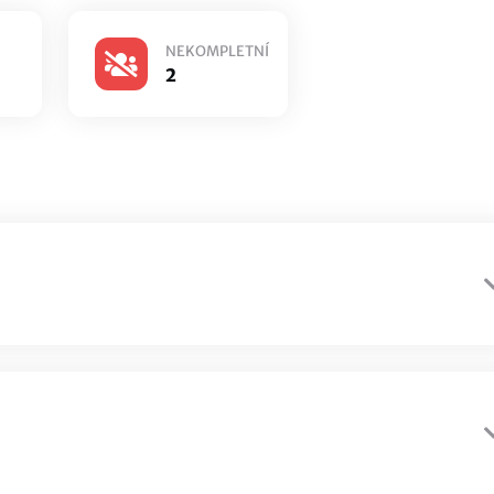
NEKOMPLETNÍ
2
ie
thenanocar
ie#EUNE
monstercar#2365
s1
zorenous
l Kryl#ESAD
⁦アイドル⁩#⁦YSBI1⁩