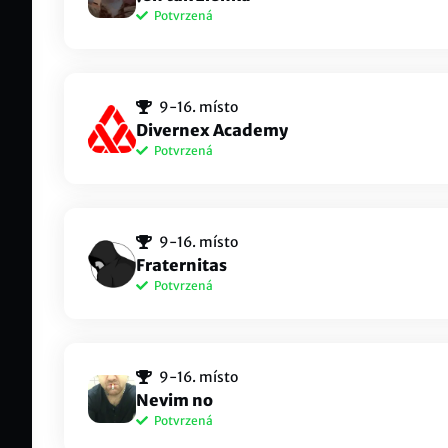
Potvrzená
Arrow10
Šim
Λrrøω#EUNE
Sajm
Pouby
koc
9-16. místo
kocu
Yxter1e#EUNE
Divernex Academy
Potvrzená
ptukovar
OMe
ptukovar#0157
OMeG
Dawerko
Pulz
9-16. místo
pulz
draft issue
Fraternitas
Potvrzená
_EnsU_
Lay
EnsU #IONIA
Lays
Snapy
Sha
9-16. místo
Shad
FUNNYNAME123
Nevim no
Potvrzená
PitH16e
Ves