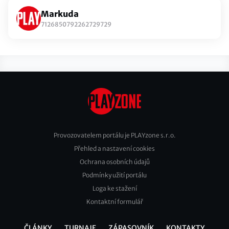
Markuda
7126850792262729729
Provozovatelem portálu je PLAYzone s.r.o.
Přehled a nastavení cookies
Footer
Ochrana osobních údajů
2
Podmínky užití portálu
Loga ke stažení
Kontaktní formulář
ČLÁNKY
TURNAJE
ZÁPASOVNÍK
KONTAKTY