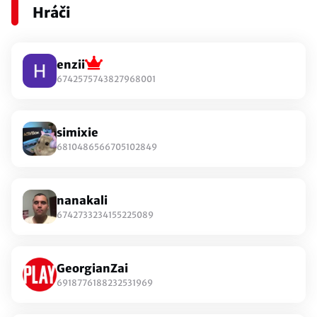
Hráči
enzii
6742575743827968001
simixie
6810486566705102849
nanakali
6742733234155225089
GeorgianZai
6918776188232531969