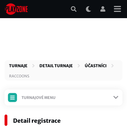
Přejít
k
hlavnímu
obsahu
TURNAJE
DETAIL TURNAJE
ÚČASTNÍCI
RACCOONS
TURNAJOVÉ MENU
TURNAJ JE ODEHRANÝ
Detail registrace
Detail turnaje