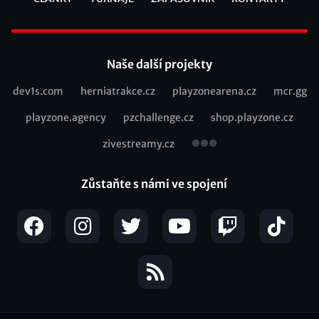
Footer
Naše další projekty
dev1s.com
herniatrakce.cz
playzonearena.cz
mcr.gg
Recommended
playzone.agency
pzchallenge.cz
shop.playzone.cz
links
zivestreamy.cz
Zůstaňte s námi ve spojení