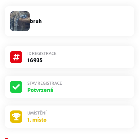
Obecná pravidla Counter-Strike
bruh
Účastníci
SE-BRACKET
ID REGISTRACE
16935
Všechny zápasy
MOJE REGISTRACE:
STAV REGISTRACE
Potvrzená
NEVYTVOŘENÁ
Registrovat se do turnaje
UMÍSTĚNÍ
1. místo