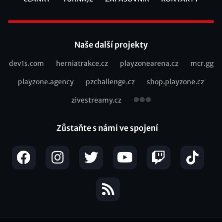
Footer
Naše další projekty
dev1s.com
herniatrakce.cz
playzonearena.cz
mcr.gg
Recommended
playzone.agency
pzchallenge.cz
shop.playzone.cz
links
zivestreamy.cz
Zůstaňte s námi ve spojení