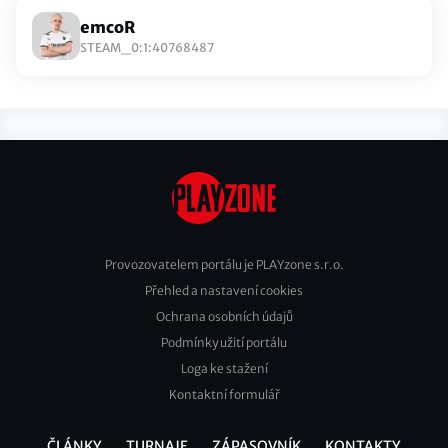
emcoR
STEAM_0:1:40768487
Provozovatelem portálu je PLAYzone s.r.o.
Přehled a nastavení cookies
Footer
Ochrana osobních údajů
2
Podmínky užití portálu
Loga ke stažení
Kontaktní formulář
ČLÁNKY
TURNAJE
ZÁPASOVNÍK
KONTAKTY