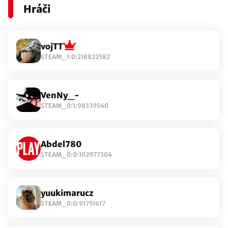
Hráči
vojTT
STEAM_1:0:218822582
VenNy_-
STEAM_0:1:98339540
Abdel780
STEAM_0:0:102977304
yuukimarucz
STEAM_0:0:91751617