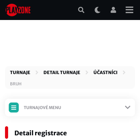
Přejít
k
hlavnímu
obsahu
TURNAJE
DETAIL TURNAJE
ÚČASTNÍCI
BRUH
TURNAJOVÉ MENU
TURNAJ JE ODEHRANÝ
Detail registrace
Detail turnaje