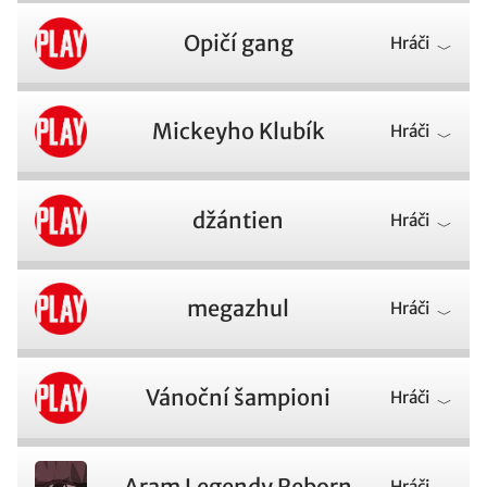
Opičí gang
Hráči
Mickeyho Klubík
Hráči
džántien
Hráči
megazhul
Hráči
Vánoční šampioni
Hráči
Aram Legendy Reborn
Hráči