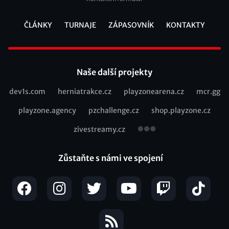
ČLÁNKY
TURNAJE
ZÁPASOVNÍK
KONTAKTY
Footer
Naše další projekty
dev1s.com
herniatrakce.cz
playzonearena.cz
mcr.gg
Recommended
playzone.agency
pzchallenge.cz
shop.playzone.cz
links
zivestreamy.cz
Zůstaňte s námi ve spojení