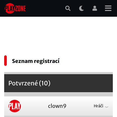
Přejít
k
hlavnímu
obsahu
Seznam registrací
Potvrzené (10)
clown9
Hráči