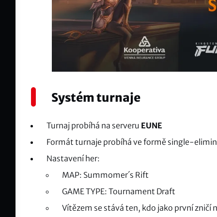
Systém turnaje
Turnaj probíhá na serveru
EUNE
Formát turnaje probíhá ve formě single-elimi
Nastavení her:
MAP: Summomer´s Rift
GAME TYPE: Tournament Draft
Vítězem se stává ten, kdo jako první zničí