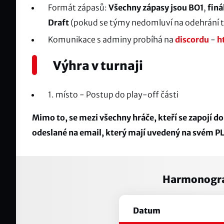
Formát zápasů:
Všechny zápasy jsou BO1
,
finá
Draft
(pokud se týmy nedomluví na odehrání t
Komunikace s adminy probíhá na
discordu
-
h
Výhra v turnaji
1. místo - Postup do play-off části
Mimo to, se mezi všechny hráče, kteří se zapojí d
odeslané na email, který mají uvedený na svém PL
Harmonogra
Datum