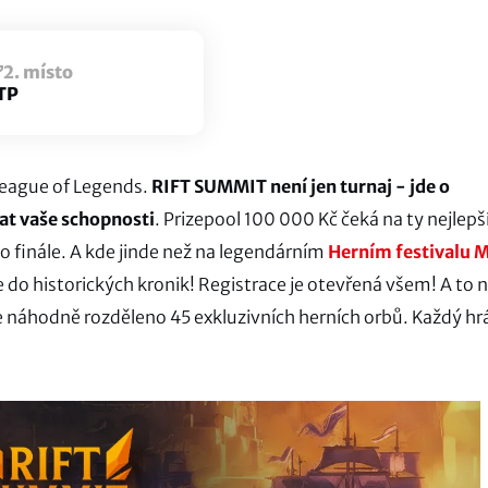
2. místo
TP
League of Legends.
RIFT SUMMIT není jen turnaj - jde o
at vaše schopnosti
. Prizepool 100 000 Kč čeká na ty nejlepší
o finále. A kde jinde než na legendárním
Herním festivalu 
 do historických kronik! Registrace je otevřená všem! A to 
 náhodně rozděleno 45 exkluzivních herních orbů. Každý hr