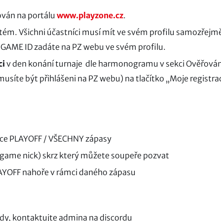
rován na portálu
www.playzone.cz
.
ystém. Všichni účastníci musí mít ve svém profilu samozřejm
 GAME ID zadáte na PZ webu ve svém profilu.
ci
v den konání turnaje dle harmonogramu v sekci Ověřován
(musíte být přihlášeni na PZ webu) na tlačítko „Moje registra
ožce PLAYOFF / VŠECHNY zápasy
-game nick) skrz který můžete soupeře pozvat
PLAYOFF nahoře v rámci daného zápasu
rady, kontaktujte admina na discordu