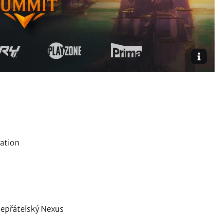
nation
 nepřátelský Nexus