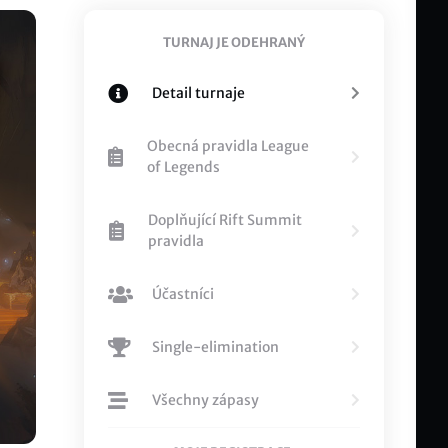
TURNAJ JE ODEHRANÝ
Detail turnaje
Obecná pravidla League
of Legends
Doplňující Rift Summit
pravidla
Účastníci
Single-elimination
Všechny zápasy