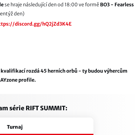
le
se hraje následující den od 18:00 ve formě
BO3 - Fearless
entýž den)
ttps://discord.gg/hQ2jZd3K4E
o kvalifikací rozdá 45 herních orbů - ty budou výhercům
AYzone profile.
m série RIFT SUMMIT:
Turnaj