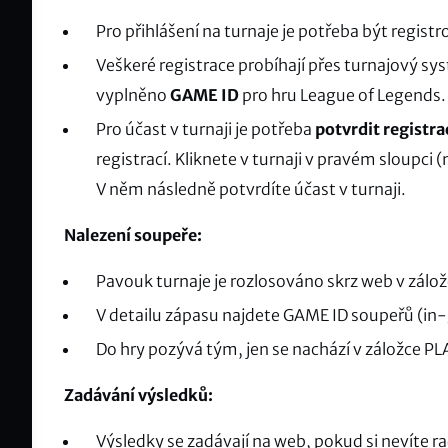
Pro přihlášení na turnaje je potřeba být regist
Veškeré registrace probíhají přes turnajový s
vyplněno
GAME ID
pro hru League of Legends.
Pro účast v turnaji je potřeba
potvrdit registra
registrací. Kliknete v turnaji v pravém sloupci 
V něm následně potvrdíte účast v turnaji.
Nalezení soupeře:
Pavouk turnaje je rozlosováno skrz web v zál
V detailu zápasu najdete GAME ID soupeřů (in
Do hry pozývá tým, jen se nachází v záložce 
Zadávání výsledků:
Výsledky se zadávají na web, pokud si nevíte 