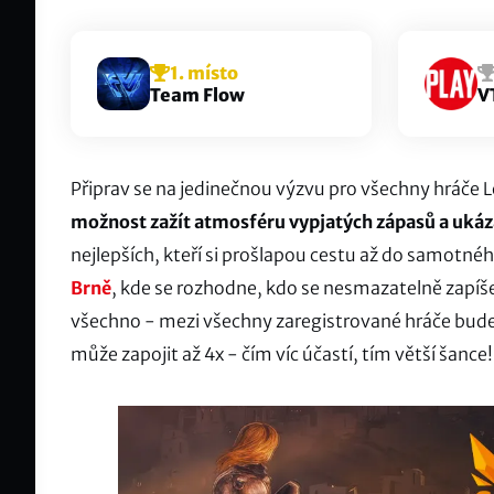
1. místo
Team Flow
V
Připrav se na jedinečnou výzvu pro všechny hráče 
možnost zažít atmosféru vypjatých zápasů a ukáz
nejlepších, kteří si prošlapou cestu až do samotnéh
Brně
, kde se rozhodne, kdo se nesmazatelně zapíše
všechno - mezi všechny zaregistrované hráče bude
může zapojit až 4x - čím víc účastí, tím větší šance!