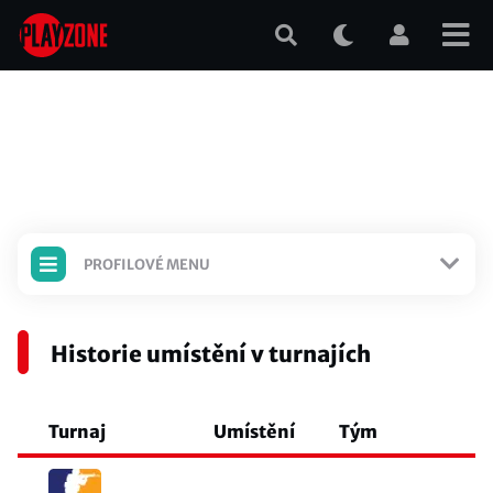
Přejít
k
hlavnímu
obsahu
PROFILOVÉ MENU
Profil
Historie umístění v turnajích
Turnaje [LEGACY]
Turnaj
Umístění
Tým