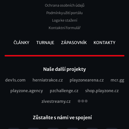
Footer
Ochrana osobních údajů
2
Podmínky užití portálu
Loga ke stažení
Kontaktní formulář
ČLÁNKY
TURNAJE
ZÁPASOVNÍK
KONTAKTY
Footer
Naše další projekty
dev1s.com
herniatrakce.cz
playzonearena.cz
mcr.gg
Recommended
playzone.agency
pzchallenge.cz
shop.playzone.cz
links
zivestreamy.cz
Zůstaňte s námi ve spojení