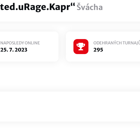
fted.uRage.Kapr“
Švácha
NAPOSLEDY ONLINE
ODEHRANÝCH TURNAJ
25. 7. 2023
295