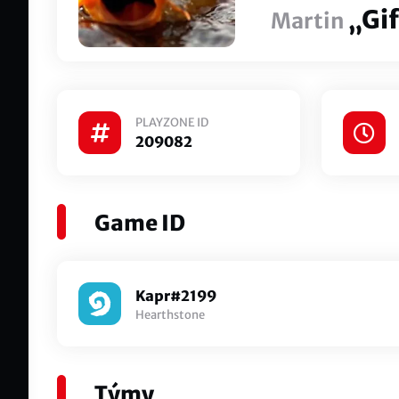
„Gi
Martin
PLAYZONE ID
209082
Game ID
Kapr#2199
Hearthstone
Týmy