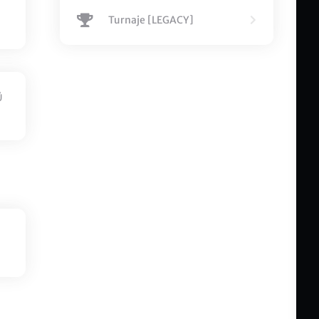
Turnaje [LEGACY]
Ů