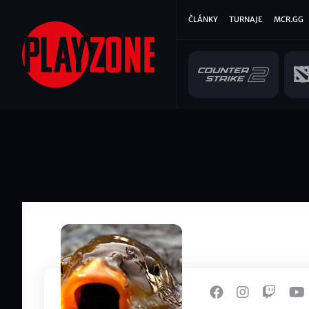
Přejít
Hlavní
ČLÁNKY
TURNAJE
MCR.GG
k
hlavnímu
navigace
obsahu