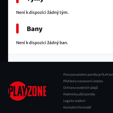
Není k dispozici žádný tým.
Bany
Není k dispozici žádný ban.
Provozovatelem portálu je PLAYzon
Přehled a nastavení cookies
Footer
Ochrana osobních údajů
2
Podmínky užití portálu
Loga ke stažení
Kontaktní formulář