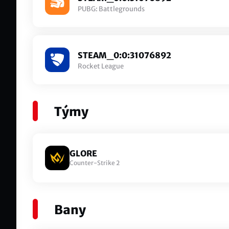
PUBG: Battlegrounds
STEAM_0:0:31076892
Rocket League
Týmy
GLORE
Counter-Strike 2
Bany