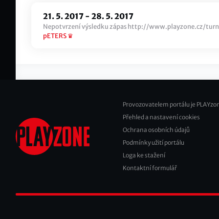
21. 5. 2017
-
28. 5. 2017
Nepotvrzení výsledku zápas http://www.playzone.cz/tu
pETERS ♛
Provozovatelem portálu je PLAYzon
Přehled a nastavení cookies
Footer
Ochrana osobních údajů
2
Podmínky užití portálu
Loga ke stažení
Kontaktní formulář