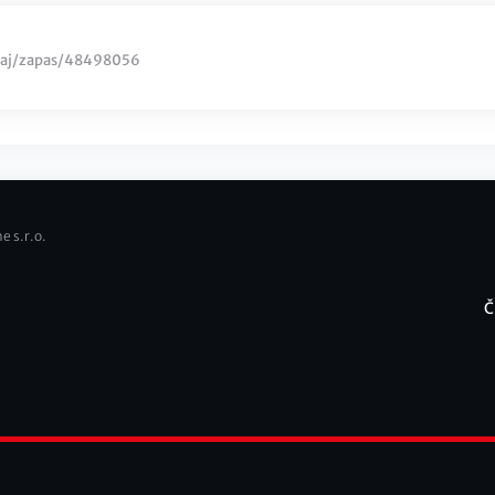
rnaj/zapas/48498056
e s.r.o.
Č
F