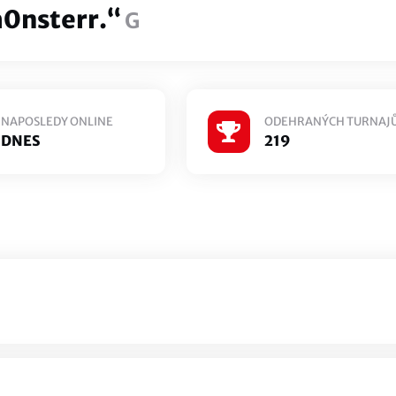
0nsterr.“
G
NAPOSLEDY ONLINE
ODEHRANÝCH TURNAJ
DNES
219