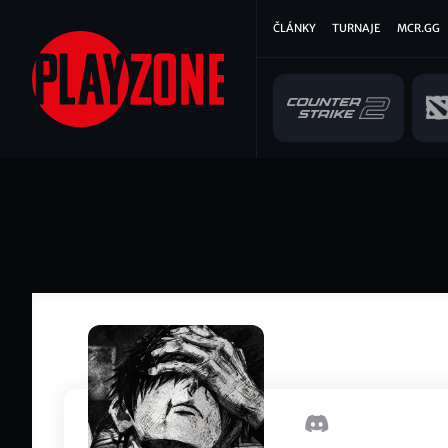
Přejít
Hlavní
ČLÁNKY
TURNAJE
MCR.GG
k
hlavnímu
navigace
obsahu