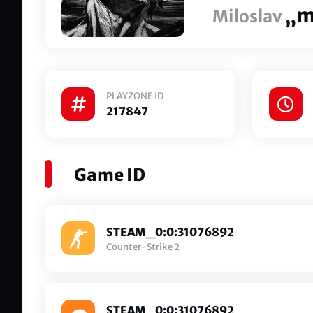
„m
Miloslav
PLAYZONE ID
217847
Game ID
STEAM_0:0:31076892
Counter-Strike 2
STEAM_0:0:31076892