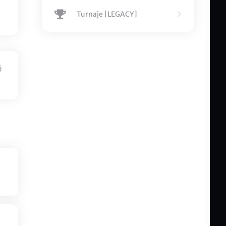
Turnaje [LEGACY]
Ů