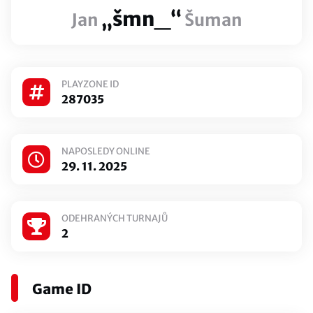
„šmn_“
Jan
Šuman
PLAYZONE ID
287035
NAPOSLEDY ONLINE
29. 11. 2025
ODEHRANÝCH TURNAJŮ
2
Game ID