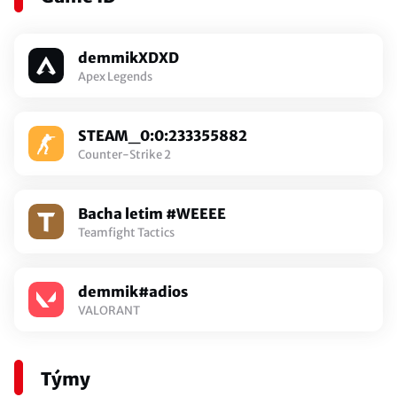
demmikXDXD
Apex Legends
STEAM_0:0:233355882
Counter-Strike 2
Bacha letim #WEEEE
Teamfight Tactics
demmik#adios
VALORANT
Týmy