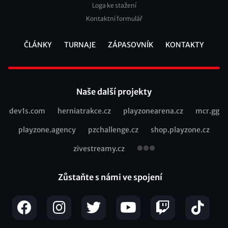
Loga ke stažení
Kontaktní formulář
ČLÁNKY
TURNAJE
ZÁPASOVNÍK
KONTAKTY
Footer
Naše další projekty
dev1s.com
herniatrakce.cz
playzonearena.cz
mcr.gg
Recommended
playzone.agency
pzchallenge.cz
shop.playzone.cz
links
zivestreamy.cz
Zůstaňte s námi ve spojení