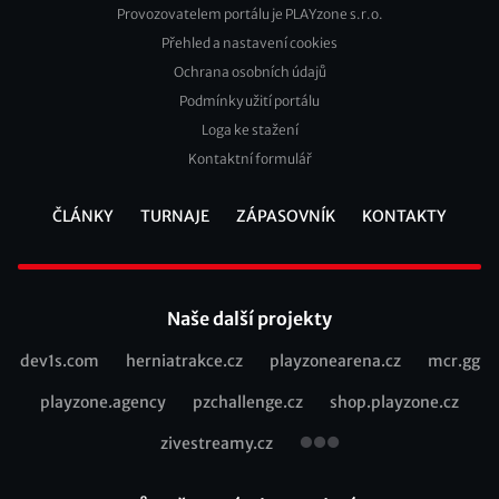
Provozovatelem portálu je PLAYzone s.r.o.
Přehled a nastavení cookies
Footer
Ochrana osobních údajů
2
Podmínky užití portálu
Loga ke stažení
Kontaktní formulář
ČLÁNKY
TURNAJE
ZÁPASOVNÍK
KONTAKTY
Footer
Naše další projekty
dev1s.com
herniatrakce.cz
playzonearena.cz
mcr.gg
Recommended
playzone.agency
pzchallenge.cz
shop.playzone.cz
links
zivestreamy.cz