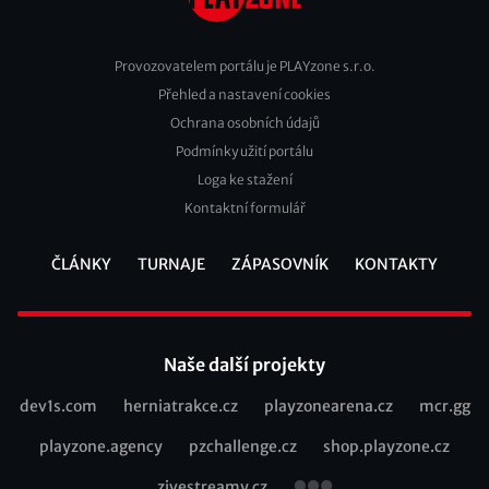
Provozovatelem portálu je PLAYzone s.r.o.
Přehled a nastavení cookies
Footer
Ochrana osobních údajů
2
Podmínky užití portálu
Loga ke stažení
Kontaktní formulář
ČLÁNKY
TURNAJE
ZÁPASOVNÍK
KONTAKTY
Footer
Naše další projekty
dev1s.com
herniatrakce.cz
playzonearena.cz
mcr.gg
Recommended
playzone.agency
pzchallenge.cz
shop.playzone.cz
links
zivestreamy.cz