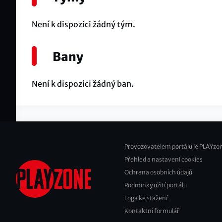
Není k dispozici žádný tým.
Bany
Není k dispozici žádný ban.
Provozovatelem portálu je PLAYzon
Přehled a nastavení cookies
Footer
Ochrana osobních údajů
2
Podmínky užití portálu
Loga ke stažení
Kontaktní formulář