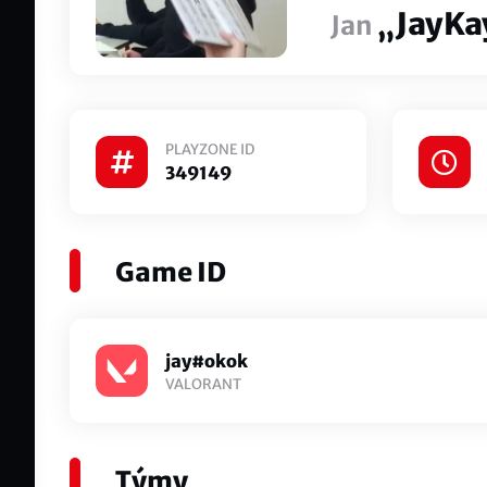
„JayKa
Jan
PLAYZONE ID
349149
Game ID
jay#okok
VALORANT
Týmy