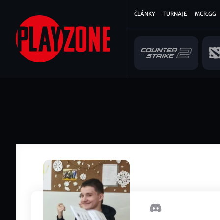
Přejít
Hlavní
ČLÁNKY
TURNAJE
MCR.GG
k
hlavnímu
navigace
obsahu