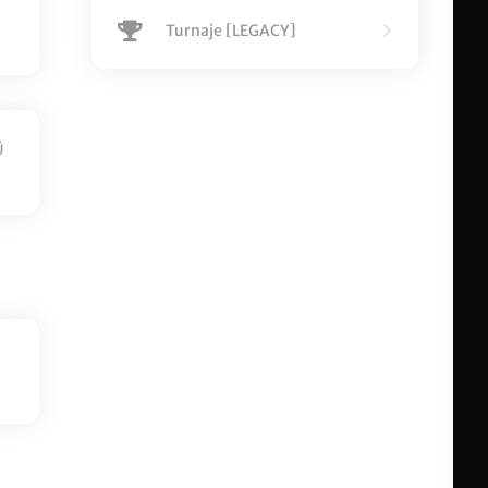
Turnaje [LEGACY]
Ů