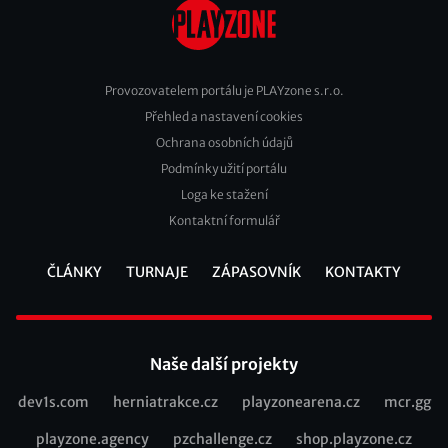
Provozovatelem portálu je PLAYzone s.r.o.
Přehled a nastavení cookies
Footer
Ochrana osobních údajů
2
Podmínky užití portálu
Loga ke stažení
Kontaktní formulář
ČLÁNKY
TURNAJE
ZÁPASOVNÍK
KONTAKTY
Footer
Naše další projekty
dev1s.com
herniatrakce.cz
playzonearena.cz
mcr.gg
Recommended
playzone.agency
pzchallenge.cz
shop.playzone.cz