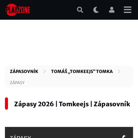
Přejít
k
hlavnímu
obsahu
ZÁPASOVNÍK
TOMÁŠ „TOMKEEJS“ TOMKA
ZÁPASY
Zápasy 2026 | Tomkeejs | Zápasovník