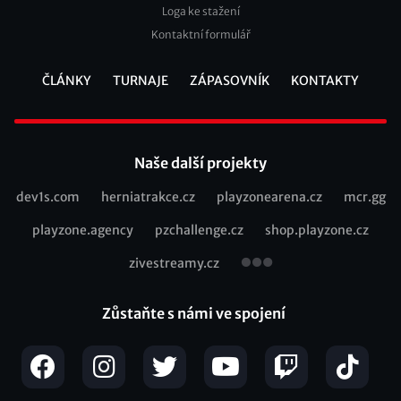
Loga ke stažení
Kontaktní formulář
ČLÁNKY
TURNAJE
ZÁPASOVNÍK
KONTAKTY
Footer
Naše další projekty
dev1s.com
herniatrakce.cz
playzonearena.cz
mcr.gg
Recommended
playzone.agency
pzchallenge.cz
shop.playzone.cz
links
zivestreamy.cz
Zůstaňte s námi ve spojení