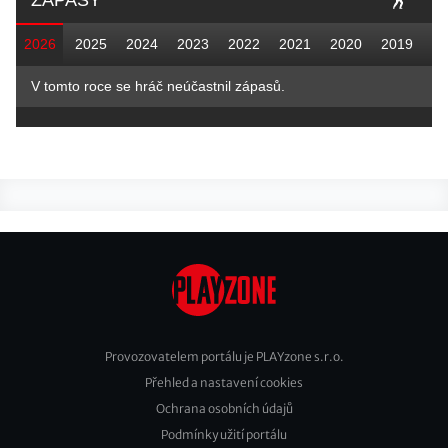
ZÁPASY
2026
2025
2024
2023
2022
2021
2020
2019
V tomto roce se hráč neúčastnil zápasů.
Provozovatelem portálu je PLAYzone s.r.o.
Přehled a nastavení cookies
Footer
Ochrana osobních údajů
2
Podmínky užití portálu